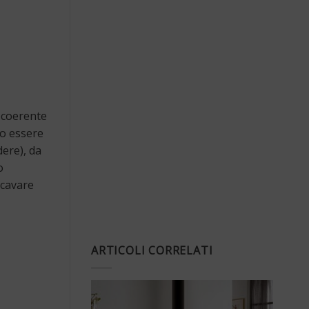
 coerente
no essere
dere), da
o
icavare
ARTICOLI CORRELATI