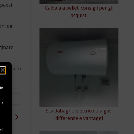
 paesi
Caldaia a pellet: consigli per gli
acquisti
oni del
ginare
sci subito
ie
 la
Scaldabagno elettrico o a gas:
 al
cipali
differenze e vantaggi
e
el