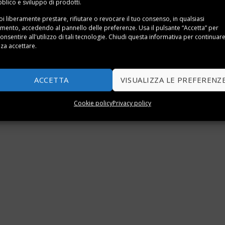
blico e sviluppo di prodotti.
i liberamente prestare, rifiutare o revocare il tuo consenso, in qualsiasi
ento, accedendo al pannello delle preferenze. Usa il pulsante “Accetta” per
onsentire all'utilizzo di tali tecnologie. Chiudi questa informativa per continuar
za accettare.
ACCETTA
VISUALIZZA LE PREFERENZ
Cookie policy
Privacy policy