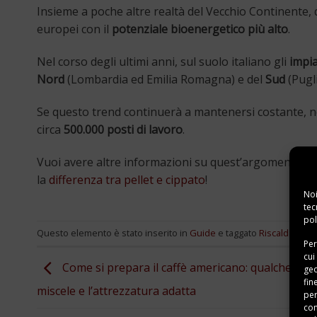
Insieme a poche altre realtà del Vecchio Continente, 
europei con il
potenziale bioenergetico più alto
.
Nel corso degli ultimi anni, sul suolo italiano gli
impi
Nord
(Lombardia ed Emilia Romagna) e del
Sud
(Pugli
Se questo trend continuerà a mantenersi costante, 
circa
500.000 posti di lavoro
.
Vuoi avere altre informazioni su quest’argomento e 
la
differenza tra pellet e cippato
!
Noi
tec
pol
Questo elemento è stato inserito in
Guide
e taggato
Riscaldament
Per
cui
Come si prepara il caffè americano: qualche cons
geo
fin
miscele e l’attrezzatura adatta
per
con