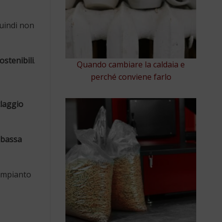
quindi non
stenibili
.
Quando cambiare la caldaia e
perché conviene farlo
claggio
bassa
impianto