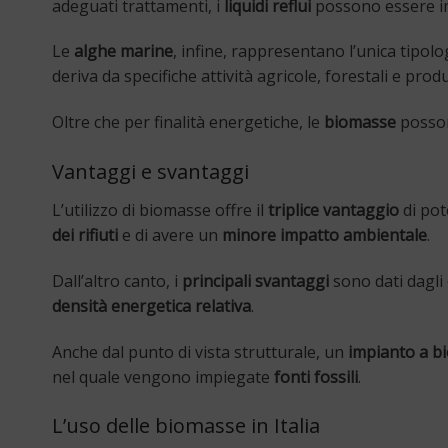
adeguati trattamenti, i
liquidi reflui
possono essere imp
Le
alghe marine
, infine, rappresentano l’unica tipo
deriva da specifiche attività agricole, forestali e produ
Oltre che per finalità energetiche, le
biomasse
posson
Vantaggi e svantaggi
L’utilizzo di biomasse offre il
triplice vantaggio
di pot
dei rifiuti
e di avere un
minore impatto ambientale
.
Dall’altro canto, i
principali svantaggi
sono dati dagli
densità energetica relativa
.
Anche dal punto di vista strutturale, un
impianto a b
nel quale vengono impiegate
fonti fossili
.
L’uso delle biomasse in Italia