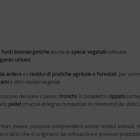
e
fonti bioenergetiche
anche le
specie vegetali
coltivate
organici urbani
.
da ardere
e i
residui di pratiche agricole e forestali
, per somm
rami
e altri residui vegetali.
possono derivare i classici
tronchi
, il cosiddetto
cippato
(sche
mato
pellet
(trucioli di legno compattati in cilindretti) da utiliz
mentari, invece, possono comprendere anche residui animali, m
zi idrici che si originano da coltivazioni e processi produtti