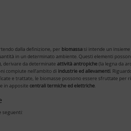
rtendo dalla definizione, per
biomassa
si intende un insieme
n quantità in un determinato ambiente. Questi elementi posso
), derivare da determinate
attività antropiche
(la legna da ar
ioni compiute nell’ambito di
industrie ed allevamenti
. Riguard
icate e trattate, le biomasse possono essere sfruttate per r
he in apposite
centrali termiche ed elettriche
.
e
 seguenti: