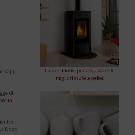
I buoni motivi per acquistare le
i capi,
migliori stufe a pellet
gge di
zare
in
entre i
vi. Dopo