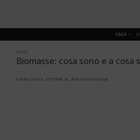
Skip
to
content
CASA
C
GUIDE
Biomasse: cosa sono e a cosa 
PUBBLICATO IL
OTTOBRE 24, 2018
DA
VESTOCASA