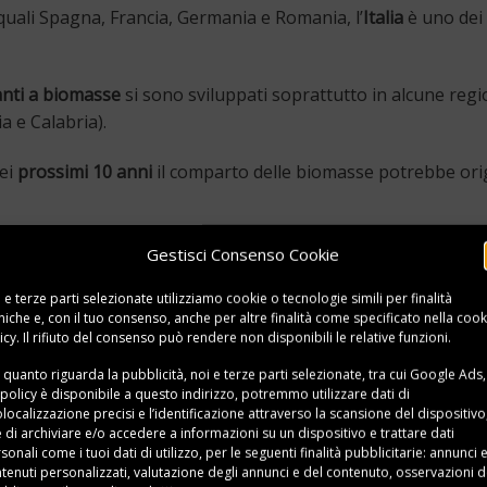
quali Spagna, Francia, Germania e Romania, l’
Italia
è uno dei
anti a biomasse
si sono sviluppati soprattutto in alcune regi
a e Calabria).
nei
prossimi 10 anni
il comparto delle biomasse potrebbe ori
su come riscaldare in modo naturale la tua casa? Approfondi
Gestisci Consenso Cookie
 e terze parti selezionate utilizziamo cookie o tecnologie simili per finalità
niche e, con il tuo consenso, anche per altre finalità come specificato nella
cook
icy
. Il rifiuto del consenso può rendere non disponibili le relative funzioni.
o
.
 quanto riguarda la pubblicità, noi e terze parti selezionate, tra cui Google Ads,
 policy è disponibile a
questo indirizzo
, potremmo utilizzare dati di
iglio,
localizzazione precisi e l’identificazione attraverso la scansione del dispositivo,
Lampade in pietra naturale: modelli prin
e di archiviare e/o accedere a informazioni su un dispositivo e trattare dati
sonali come i tuoi dati di utilizzo, per le seguenti finalità pubblicitarie: annunci 
tenuti personalizzati, valutazione degli annunci e del contenuto, osservazioni d