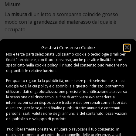
Misure
La
misura
di un letto a scomparsa coincide grosso
modo con la
grandezza del materasso
dal quale è
occupato.
In questa sede ricordiamo quindi che le misure
Gestisci Consenso Cookie
indicative dei materassi sono le seguenti:
Noi e terze parti selezionate utilizziamo cookie o tecnologie simili per
finalità tecniche e, con il tuo consenso, anche per altre finalità come
Matrimoniale: 160/180 x 190/200 cm.
specificato nella
cookie policy
. Il rifiuto del consenso può rendere non
disponibili le relative funzioni.
Una piazza e mezza (o francese): 140 x 190/200 cm.
Per quanto riguarda la pubblicità, noi e terze parti selezionate, tra cui
Singolo: 120 x 190/200 cm.
Google Ads, la cui policy è disponibile a
questo indirizzo
, potremmo
utilizzare dati di geolocalizzazione precisi e l’identificazione attraverso
la scansione del dispositivo, al fine di archiviare e/o accedere a
Ovviamente, la considerazione di tali misure serve
informazioni su un dispositivo e trattare dati personali come i tuoi dati
soprattutto a stimare la porzione di superficie che
di utilizzo, per le seguenti finalità pubblicitarie: annunci e contenuti
personalizzati, valutazione degli annunci e del contenuto, osservazioni
andrà ad occupare il letto
una volta aperto
.
del pubblico e sviluppo di prodotti.
Una volta chiuso, riposto o trasformato, invece, il letto
Puoi liberamente prestare, rifiutare o revocare il tuo consenso, in
qualsiasi momento, accedendo al pannello delle preferenze. Usa il