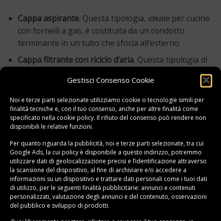
Cappa aspirante
. Questa tipologia, ideale per cucine
con fornelli a gas, è costituita da un condotto
terminante in un tubo che sfocia all’esterno.
Cappa filtrante con riciclo d’aria
. Questa tipologia di
cappa da cucina, invece, è ideale per le cucine chiuse
Gestisci Consenso Cookie
nelle quali non è possibile praticare fori verso
l’esterno.
Noi e terze parti selezionate utilizziamo cookie o tecnologie simili per
finalità tecniche e, con il tuo consenso, anche per altre finalità come
specificato nella
cookie policy
. Il rifiuto del consenso può rendere non
Nelle
cappe di tipo aspirante
, il dispositivo deve essere
disponibili le relative funzioni.
capace di ricambiare l’aria in cucina almeno
8/10 volte in
un’ora
. In termini medi, ciò si traduce in una capacità
Per quanto riguarda la pubblicità, noi e terze parti selezionate, tra cui
Google Ads, la cui policy è disponibile a
questo indirizzo
, potremmo
aspirante che deve essere di almeno
500/600 m³/h
.
utilizzare dati di geolocalizzazione precisi e l’identificazione attraverso
la scansione del dispositivo, al fine di archiviare e/o accedere a
Al momento dell’uso, in ogni modo, la capacità di
informazioni su un dispositivo e trattare dati personali come i tuoi dati
di utilizzo, per le seguenti finalità pubblicitarie: annunci e contenuti
aspirazione viene anche regolamentata dai
livelli di
personalizzati, valutazione degli annunci e del contenuto, osservazioni
potenza
del dispositivo. Ai fini dell’aspirazione, inoltre, è
del pubblico e sviluppo di prodotti.
quantomai ideale che il condotto dell’aria sia il più
breve