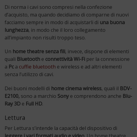
Di norma i cavi sono compresi nella confezione
d’acquisto, ma quando decidiamo di comparne di nuovi
facciamo sempre in modo di acquistarli di
una buona
lunghezza
, in modo che il loro collegamento
all’impianto non risulti troppo teso.
Un
home theatre senza fili
, invece, dispone di elementi
quali
Bluetooth
e
connettività Wi-Fi
per la connessione
a
Pc
a
cuffie bluetooth
e wireless e ad altri elementi
senza l’utilizzo di cavi.
Dei buoni modelli di
home cinema wireless
, quali il
BDV-
E2100,
sono a marchio
Sony
e comprendono anche
Blu-
Ray 3D
e
Full HD
.
Lettura
Per Lettura s’intende la capacità del dispositivo di
leggere i vari formati audio e video
. Un home theatre,