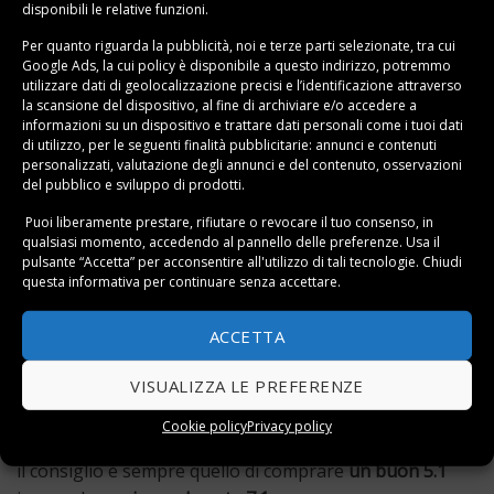
disponibili le relative funzioni.
Home Theater 5.1.
Il tipo di home cinema più
Per quanto riguarda la pubblicità, noi e terze parti selezionate, tra cui
comune con 5 casse ed un subwoofer (altoparlante
Google Ads, la cui policy è disponibile a
questo indirizzo
, potremmo
per i suoni in bassa frequenza). Supporta il
Dolby
utilizzare dati di geolocalizzazione precisi e l’identificazione attraverso
la scansione del dispositivo, al fine di archiviare e/o accedere a
Digital
e il
DTS
(Digital Theater System).
informazioni su un dispositivo e trattare dati personali come i tuoi dati
di utilizzo, per le seguenti finalità pubblicitarie: annunci e contenuti
Home Theater 2.1.
Può rappresentare una buona
personalizzati, valutazione degli annunci e del contenuto, osservazioni
soluzione per appartamenti piccoli ed è composto da
del pubblico e sviluppo di prodotti.
due casse ed un subwoofer. Supporta il
Dolby
Puoi liberamente prestare, rifiutare o revocare il tuo consenso, in
Surround
.
qualsiasi momento, accedendo al pannello delle preferenze. Usa il
pulsante “Accetta” per acconsentire all'utilizzo di tali tecnologie. Chiudi
Oltre a questi, oggi in commercio sono disponibili
questa informativa per continuare senza accettare.
anche
home theater 7.1
e
9.1
ma, in linea generale, è
ACCETTA
piuttosto inutile andare a comprare un impianto
grande se non abbiamo un’area adeguata per
VISUALIZZA LE PREFERENZE
collocarlo.
Cookie policy
Privacy policy
Per questo motivo, per uno spazio di medie dimensioni
il consiglio è sempre quello di comprare
un buon 5.1