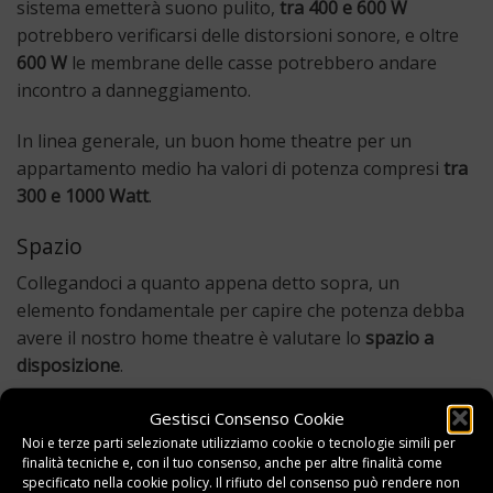
sistema emetterà suono pulito,
tra 400 e 600 W
potrebbero verificarsi delle distorsioni sonore, e oltre
600 W
le membrane delle casse potrebbero andare
incontro a danneggiamento.
In linea generale, un buon home theatre per un
appartamento medio ha valori di potenza compresi
tra
300 e 1000 Watt
.
Spazio
Collegandoci a quanto appena detto sopra, un
elemento fondamentale per capire che potenza debba
avere il nostro home theatre è valutare lo
spazio a
disposizione
.
Lo
spazio
è un elemento molto importante anche per
Gestisci Consenso Cookie
capire se sia il caso di orientarci tra queste
due
Noi e terze parti selezionate utilizziamo cookie o tecnologie simili per
finalità tecniche e, con il tuo consenso, anche per altre finalità come
tipologie principali:
specificato nella
cookie policy
. Il rifiuto del consenso può rendere non