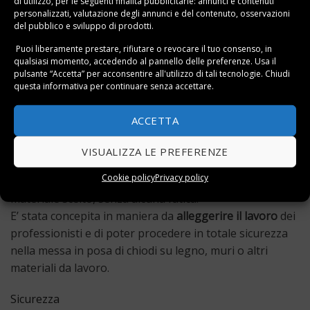
di utilizzo, per le seguenti finalità pubblicitarie: annunci e contenuti
falegnameria o carpenteria per sparare chiodi fino a
personalizzati, valutazione degli annunci e del contenuto, osservazioni
100 mm in modalità continuativa, per lavori massivi e
del pubblico e sviluppo di prodotti.
prolungati durante tutto l’arco della giornata;
Puoi liberamente prestare, rifiutare o revocare il tuo consenso, in
qualsiasi momento, accedendo al pannello delle preferenze. Usa il
Funzione
pulsante “Accetta” per acconsentire all'utilizzo di tali tecnologie. Chiudi
questa informativa per continuare senza accettare.
Una
chiodatrice
ha differenti funzioni a seconda della
tipologia stessa, ma le sue funzioni principali sono
ACCETTA
comunque professionali e di alto livello.
VISUALIZZA LE PREFERENZE
Le sparachiodi funzionano direttamente con l’aria che
Cookie policy
Privacy policy
spinge il chiodo per farlo entrare internamente al
materiale scelto, senza alcuna fatica.
E’ stata concepita in maniera da
alleggerire il lavoro
dei
professionisti e di poter procedere in totale sicurezza
nella messa in posa di chiodi su legno, muri o altri
materiali da lavoro.
Sicurezza