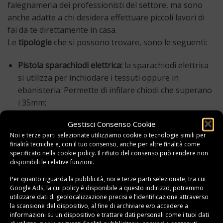
falegnameria dei professionisti del settore, ma sono
anche adatte a chi desidera effettuare piccoli lavori di
fai da te direttamente in casa.
Le
tipologie
che si possono trovare, sono le seguenti:
Pistola sparachiodi elettrica:
la sparachiodi elettrica
si utilizza per inchiodare i tessuti oppure in
ebanisteria. Permette di infilare chiodi che superano
i 35mm;
Sparachiodi a batteria
: è una tipologia utilizzata
Gestisci Consenso Cookie
all’interno dei cantieri per sparare chiodi che hanno
Noi e terze parti selezionate utilizziamo cookie o tecnologie simili per
una lunghezza pari a 50mm;
finalità tecniche e, con il tuo consenso, anche per altre finalità come
specificato nella
cookie policy
. Il rifiuto del consenso può rendere non
Sparachiodi a gas:
molto utilizzate in settore
disponibili le relative funzioni.
carpenteria permettono di sparare chiodi che hanno
Per quanto riguarda la pubblicità, noi e terze parti selezionate, tra cui
una lunghezza sino a 90mm – elicoidali oppure lisci a
Google Ads, la cui policy è disponibile a
questo indirizzo
, potremmo
utilizzare dati di geolocalizzazione precisi e l’identificazione attraverso
seconda dell’esigenza;
la scansione del dispositivo, al fine di archiviare e/o accedere a
informazioni su un dispositivo e trattare dati personali come i tuoi dati
Pistola sparachiodi aria compressa
: ideali in