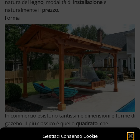
natura del
legno
, modalità di
installazione
e
naturalmente il
prezzo
.
Forma
In commercio esistono tantissime dimensioni e forme di
gazebo. Il più classico è quello
quadrato
, che
solitamente ha un tetto appuntito molto simile a quello
Gestisci Consenso Cookie
di un’abitazione. Altra tipologia molto sofisticata ed