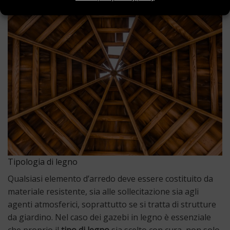
Tipologia di legno
Qualsiasi elemento d’arredo deve essere costituito da
materiale resistente, sia alle sollecitazione sia agli
agenti atmosferici, soprattutto se si tratta di strutture
da giardino. Nel caso dei gazebi in legno è essenziale
che proprio il
tipo di legno
sia scelto con cura, non solo