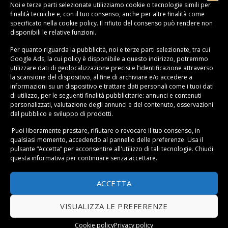
Noi e terze parti selezionate utilizziamo cookie o tecnologie simili per
esteticamente accattivante è il
gazebo in legno 3×6
,
finalità tecniche e, con il tuo consenso, anche per altre finalità come
quindi rettangolare, con tetto piatto, a volte lamellare.
specificato nella
cookie policy
. Il rifiuto del consenso può rendere non
disponibili le relative funzioni.
Esistono poi i gazebo in
legno tondeggianti
,
solitamente più piccoli ed adatti a giardini di dimensioni
Per quanto riguarda la pubblicità, noi e terze parti selezionate, tra cui
Google Ads, la cui policy è disponibile a
questo indirizzo
, potremmo
ridotte.
utilizzare dati di geolocalizzazione precisi e l’identificazione attraverso
Tetto o copertura del gazebo legno
la scansione del dispositivo, al fine di archiviare e/o accedere a
informazioni su un dispositivo e trattare dati personali come i tuoi dati
Il design di un gazebo in legno è solitamente
di utilizzo, per le seguenti finalità pubblicitarie: annunci e contenuti
completato ed arricchito dalla tipologia di copertura. Il
personalizzati, valutazione degli annunci e del contenuto, osservazioni
del pubblico e sviluppo di prodotti.
tipo di tettuccio più facile da trovare ed economico è
quello a
spiovente
, in
tegole
o in
legno trattato
. Per i
Puoi liberamente prestare, rifiutare o revocare il tuo consenso, in
qualsiasi momento, accedendo al pannello delle preferenze. Usa il
gazebo tondi è facile trovare una copertura di
paglia
,
pulsante “Accetta” per acconsentire all'utilizzo di tali tecnologie. Chiudi
che ricorda leggermente un’atmosfera Hawaiana e
questa informativa per continuare senza accettare.
marittima. Il più amato è però il
gazebo in legno con
telo in pvc,
un velo removibile in inverno che lascia
ACCETTA
passare la luce ma non i pericolosi raggi uv. Perfetto
per intere giornate all’aperto senza il fastidio del sole
VISUALIZZA LE PREFERENZE
cocente.
Cookie policy
Privacy policy