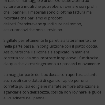
In fase di montaggio e di utilizzo, state attenti ad
evitare urti inutili che potrebbero rovinare sia i profili
che i pannelli. I materiali sono di ottima fattura ma
ricordate che parliamo di prodotti
delicati. Prendetevene quindi cura nel tempo,
assicurandovi che non si rovinino.
Sigillate perfettamente le pareti sia lateralmente che
nella parte bassa, in congiunzione con il piatto doccia.
Assicurarsi che il silicone sia applicato in maniera
corretta così da non incorrere in spiacevoli fuoriuscite
d’acqua che vi costringeranno a ripassarci nuovamente.
La maggior parte dei box doccia con apertura ad ante
scorrevoli sono dotati di sgancio rapido per una
corretta pulizia ed igiene ma fate sempre attenzione a
sganciarle con delicatezza, così da non rovinare le guide
e i cuscinetti ne i pannelli
.