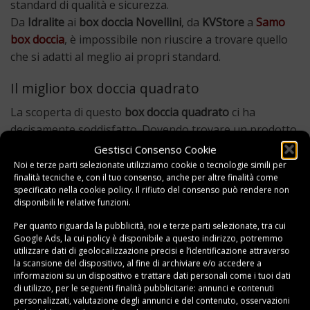
standard di qualità e sicurezza.
Da
Idralite
ai
box doccia Novellini
, da
KVStore
a
Samo
box doccia
, è impossibile non riuscire a trovare quello
che si adatti al meglio ai propri standard.
Il miglior box doccia quadrato
La scoperta di questo
box doccia quadrato
ci ha
decisamente soddisfatto. Dovendo trovare un prodotto
che si adattasse a quasi tutti gli ambienti e a tutte le
Gestisci Consenso Cookie
necessità abbiamo trovato in questa cabina doccia la
Noi e terze parti selezionate utilizziamo cookie o tecnologie simili per
finalità tecniche e, con il tuo consenso, anche per altre finalità come
risposta a tutti i nostri standard!
specificato nella
cookie policy
. Il rifiuto del consenso può rendere non
disponibili le relative funzioni.
Estremamente bello da vedere con i
profili
in
alluminio
Per quanto riguarda la pubblicità, noi e terze parti selezionate, tra cui
anodizzato
con
finitura cromo
e i
pannelli
in
vetro
Google Ads, la cui policy è disponibile a
questo indirizzo
, potremmo
temperato
di
6 mm
, ci ha dato subito la conferma
utilizzare dati di geolocalizzazione precisi e l’identificazione attraverso
dell’ottima impressione sulla qualità dei materiali. Solidi
la scansione del dispositivo, al fine di archiviare e/o accedere a
informazioni su un dispositivo e trattare dati personali come i tuoi dati
e resistenti.
di utilizzo, per le seguenti finalità pubblicitarie: annunci e contenuti
personalizzati, valutazione degli annunci e del contenuto, osservazioni