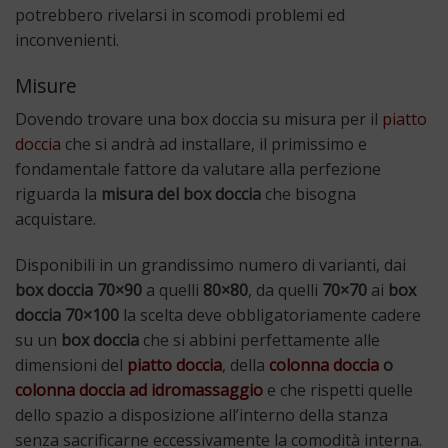
potrebbero rivelarsi in scomodi problemi ed
inconvenienti.
Misure
Dovendo trovare una box doccia su misura per il
piatto
doccia
che si andrà ad installare, il primissimo e
fondamentale fattore da valutare alla perfezione
riguarda la
misura del box doccia
che bisogna
acquistare.
Disponibili in un grandissimo numero di varianti, dai
box doccia 70×90
a quelli
80×80
, da quelli
70×70
ai
box
doccia 70×100
la scelta deve obbligatoriamente cadere
su un
box doccia
che si abbini perfettamente alle
dimensioni del
piatto doccia
, della
colonna doccia
o
colonna doccia ad idromassaggio
e che rispetti quelle
dello spazio a disposizione all’interno della stanza
senza sacrificarne eccessivamente la comodità interna.