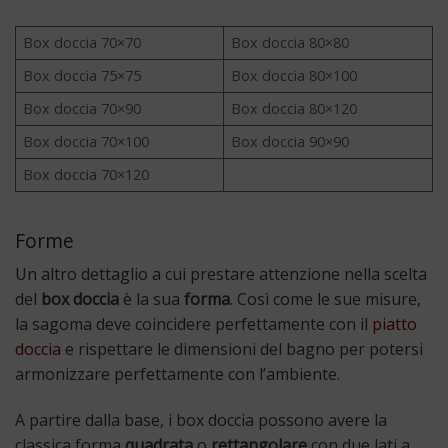
Box doccia 70×70
Box doccia 80×80
Box doccia 75×75
Box doccia 80×100
Box doccia 70×90
Box doccia 80×120
Box doccia 70×100
Box doccia 90×90
Box doccia 70×120
Forme
Un altro dettaglio a cui prestare attenzione nella scelta
del
box doccia
è la sua
forma
. Così come le sue misure,
la sagoma deve coincidere perfettamente con il
piatto
doccia
e rispettare le dimensioni del bagno per potersi
armonizzare perfettamente con l’ambiente.
A partire dalla base, i box doccia possono avere la
classica forma
quadrata
o
rettangolare
con due lati a