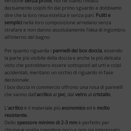
versione
senza profili
, noi ne siamo rimasti
decisamente colpiti fin dal primo sguardo e dobbiamo
dire che la loro resa estetica è senza pari.
Puliti e
semplici
nella loro composizione arredano senza
strafare e non danno assolutamente l’idea di ingombro
all’interno del bagno
Per quanto riguarda i
pannelli dei box doccia
, essendo
la parte più visibile della doccia e anche la più delicata
visto che potrebbero essere sottoposti ad urti e colpi
accidentali, meritano
un occhio di riguardo in fase
decisionale.
I box doccia in commercio offrono una rosa di pannelli
che vanno dall’
acrilico
al
pvc
, dal
vetro
al
cristallo
.
L’
acrilico
è il materiale più
economico
ed è
molto
resistente.
Dello
spessore minimo di 2-3 mm
è perfetto per
chiunque voglia spendere poco e non sia interessato