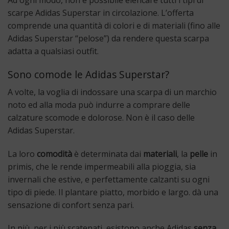
Ad ogni modo, non è possibile elencare tutti i tipi di
scarpe Adidas Superstar in circolazione. L’offerta
comprende una quantità di colori e di materiali (fino alle
Adidas Superstar “pelose”) da rendere questa scarpa
adatta a qualsiasi outfit.
Sono comode le Adidas Superstar?
A volte, la voglia di indossare una scarpa di un marchio
noto ed alla moda può indurre a comprare delle
calzature scomode e dolorose. Non è il caso delle
Adidas Superstar.
La loro
comodità
è determinata dai
materiali
, la
pelle
in
primis, che le rende impermeabili alla pioggia, sia
invernali che estive, e perfettamente calzanti su ogni
tipo di piede. Il plantare piatto, morbido e largo. dà una
sensazione di confort senza pari.
In più, per i più scatenati, esistono anche Adidas
senza