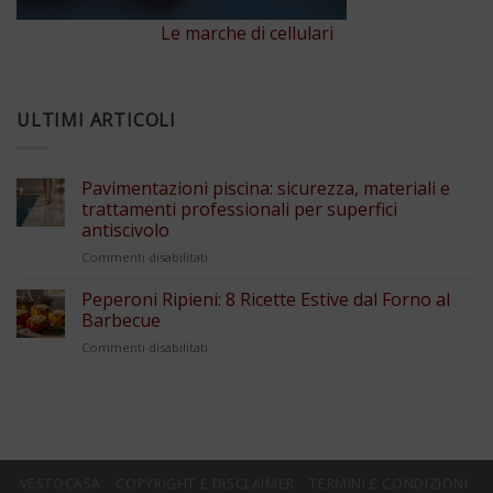
Le marche di cellulari
ULTIMI ARTICOLI
Pavimentazioni piscina: sicurezza, materiali e
trattamenti professionali per superfici
antiscivolo
su
Commenti disabilitati
Pavimentazioni
piscina:
Peperoni Ripieni: 8 Ricette Estive dal Forno al
sicurezza,
Barbecue
materiali
su
Commenti disabilitati
e
Peperoni
trattamenti
Ripieni:
professionali
8
per
Ricette
superfici
Estive
antiscivolo
dal
Forno
VESTOCASA
COPYRIGHT E DISCLAIMER
TERMINI E CONDIZIONI