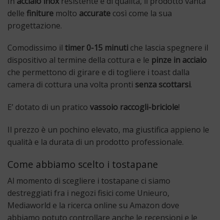
In
acciaio inox
resistente e di qualità, il prodotto vanta
delle
finiture
molto
accurate
così come la sua
progettazione.
Comodissimo il
timer 0-15 minuti
che lascia spegnere il
dispositivo al termine della cottura e le
pinze in acciaio
che permettono di girare e di togliere i toast dalla
camera di cottura una volta pronti
senza
scottarsi
.
E’ dotato di un pratico
vassoio raccogli-briciole
!
Il prezzo è un pochino elevato, ma giustifica appieno le
qualità e la durata di un prodotto professionale.
Come abbiamo scelto i tostapane
Al momento di scegliere i tostapane ci siamo
destreggiati fra i negozi fisici come Unieuro,
Mediaworld e la ricerca online su Amazon dove
abbiamo potuto controllare anche le recensioni e le