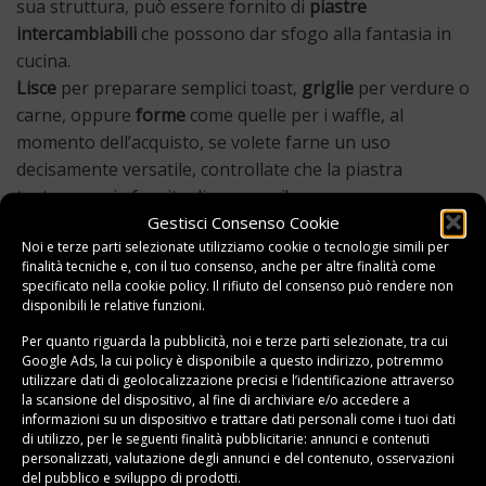
sua struttura, può essere fornito di
piastre
intercambiabili
che possono dar sfogo alla fantasia in
cucina.
Lisce
per preparare semplici toast,
griglie
per verdure o
carne, oppure
forme
come quelle per i waffle, al
momento dell’acquisto, se volete farne un uso
decisamente versatile, controllate che la piastra
tostapane sia fornita di accessori!
Gestisci Consenso Cookie
Potenza
Noi e terze parti selezionate utilizziamo cookie o tecnologie simili per
finalità tecniche e, con il tuo consenso, anche per altre finalità come
Per quanto per alcuni possa non essere un dettaglio di
specificato nella
cookie policy
. Il rifiuto del consenso può rendere non
disponibili le relative funzioni.
enorme importanza, secondo noi la
potenza del
tostapane
va controllata in ottica delle sue funzionalità.
Per quanto riguarda la pubblicità, noi e terze parti selezionate, tra cui
Google Ads, la cui policy è disponibile a
questo indirizzo
, potremmo
utilizzare dati di geolocalizzazione precisi e l’identificazione attraverso
Il
wattaggio
, generalmente compreso
fra i 500 e i 1800
la scansione del dispositivo, al fine di archiviare e/o accedere a
W
in base al dispositivo, influirà sulla
velocità di
informazioni su un dispositivo e trattare dati personali come i tuoi dati
tostatura
e sulla possibilità di ottenere una
cottura più
di utilizzo, per le seguenti finalità pubblicitarie: annunci e contenuti
personalizzati, valutazione degli annunci e del contenuto, osservazioni
rapida ed efficiente
.
del pubblico e sviluppo di prodotti.