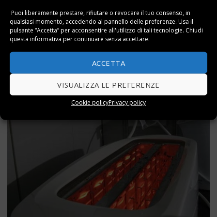
Puoi liberamente prestare, rifiutare o revocare il tuo consenso, in
In base alla potenza del tostapane sarà inoltre
qualsiasi momento, accedendo al pannello delle preferenze. Usa il
possibile avere a disposizione diverse
temperature
pulsante “Accetta” per acconsentire all'utilizzo di tali tecnologie. Chiudi
regolabili
fra le quali scegliere.
questa informativa per continuare senza accettare.
Grazie alle diverse impostazioni, si potrà
adattare
la
ACCETTA
temperatura
allo
spessore del pane
guadagnando
anche in termini di velocità di tostatura.
VISUALIZZA LE PREFERENZE
Cookie policy
Privacy policy