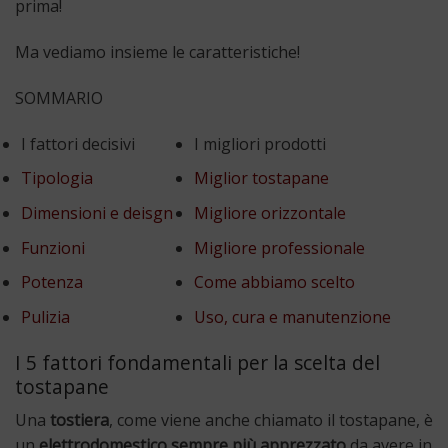
prima!
Ma vediamo insieme le caratteristiche!
SOMMARIO
I fattori decisivi
I migliori prodotti
Tipologia
Miglior tostapane
Dimensioni e deisgn
Migliore orizzontale
Funzioni
Migliore professionale
Potenza
Come abbiamo scelto
Pulizia
Uso, cura e manutenzione
I 5 fattori fondamentali per la scelta del
tostapane
Una
tostiera
, come viene anche chiamato il tostapane, è
un
elettrodomestico sempre più apprezzato
da avere in