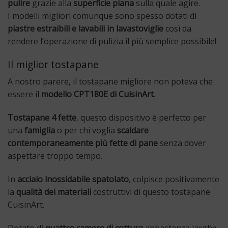
pulire
grazie alla
superficie piana
sulla quale agire.
I modelli migliori comunque sono spesso dotati di
piastre estraibili e lavabili in lavastoviglie
così da
rendere l’operazione di pulizia il più semplice possibile!
Il miglior tostapane
A nostro parere, il tostapane migliore non poteva che
essere il
modello CPT180E di CuisinArt
.
Tostapane 4 fette
, questo dispositivo è perfetto per
una
famiglia
o per chi voglia
scaldare
contemporaneamente più fette di pane
senza dover
aspettare troppo tempo.
In
acciaio inossidabile spatolato
, colpisce positivamente
la
qualità dei materiali
costruttivi di questo tostapane
CuisinArt.
Dotato di
quattro camere di cottura
abbastanza larghe,