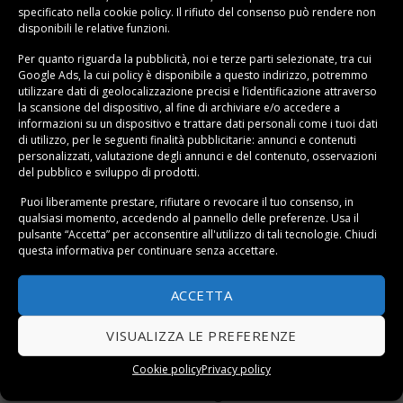
cartongesso fonoassorbente e i pannelli in fibra di
specificato nella
cookie policy
. Il rifiuto del consenso può rendere non
disponibili le relative funzioni.
legno. L’applicazione di un cappotto, sia esterno che
interno, offre un doppio vantaggio: oltre a migliorare
Per quanto riguarda la pubblicità, noi e terze parti selezionate, tra cui
Google Ads, la cui policy è disponibile a
questo indirizzo
, potremmo
l’isolamento acustico, aiuta a mantenere una
utilizzare dati di geolocalizzazione precisi e l’identificazione attraverso
temperatura più costante all’interno della casa,
la scansione del dispositivo, al fine di archiviare e/o accedere a
riducendo la
dispersione di calore in inverno e il
informazioni su un dispositivo e trattare dati personali come i tuoi dati
di utilizzo, per le seguenti finalità pubblicitarie: annunci e contenuti
surriscaldamento in estate.
personalizzati, valutazione degli annunci e del contenuto, osservazioni
del pubblico e sviluppo di prodotti.
L’importanza degli infissi e delle porte
Puoi liberamente prestare, rifiutare o revocare il tuo consenso, in
Un altro elemento necessario all’insonorizzazione di
qualsiasi momento, accedendo al pannello delle preferenze. Usa il
pulsante “Accetta” per acconsentire all'utilizzo di tali tecnologie. Chiudi
una casa è la scelta degli infissi e delle porte. Spesso le
questa informativa per continuare senza accettare.
finestre e le porte sono i punti deboli attraverso i quali
il rumore esterno penetra nell’abitazione. Ecco perché
ACCETTA
bisogna optare per soluzioni che garantiscano un
buon isolamento acustico.
VISUALIZZA LE PREFERENZE
Le
finestre
rappresentano una delle principali fonti di
Cookie policy
Privacy policy
infiltrazione di rumore. Per migliorare l’isolamento