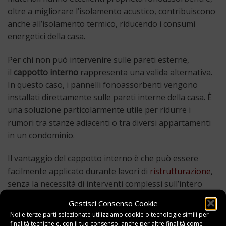
oltre a migliorare l’isolamento acustico, contribuiscono
anche all’isolamento termico, riducendo i consumi
energetici della casa.
Per chi non può intervenire sulle pareti esterne,
il
cappotto interno
rappresenta una valida alternativa.
In questo caso, i pannelli fonoassorbenti vengono
installati direttamente sulle pareti interne della casa. È
una soluzione particolarmente utile per ridurre i
rumori tra stanze adiacenti o tra diversi appartamenti
in un condominio.
Il vantaggio del cappotto interno è che può essere
facilmente applicato durante lavori di
ristrutturazione
,
senza la necessità di interventi complessi sull’intero
edificio.
Gestisci Consenso Cookie
Noi e terze parti selezionate utilizziamo cookie o tecnologie simili per
Tra i materiali più utilizzati troviamo la lana minerale, il
finalità tecniche e, con il tuo consenso, anche per altre finalità come