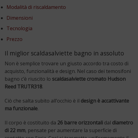
Modalità di riscaldamento
Dimensioni
Tecnologia
Prezzo
Il miglior scaldasalviette bagno in assoluto
Non è semplice trovare un giusto accordo tra costo di
acquisto, funzionalità e design. Nel caso dei temosifoni
bagno c’è riuscito lo
scaldasalviette cromato Hudson
Reed TRUTR318
.
Ciò che salta subito all’occhio è il
design è accattivante
ma funzionale
.
Il corpo è costituito da
26 barre orizzontali
dal
diametro
di 22 mm
, pensate per aumentare la superficie di
contatto con l’aria. Così si trasmette uniformemente il