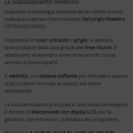
La scaldasalviette moderno
In quanto a tecnologia associata ad un ottimo prezzo
nulla può superare il termoarredo
De’Longhi Madeira
OPCSVI3521160S5.
Disponibile in
color antracite
o
grigio
, si adatta a
diverse stanze della casa grazie alle
linee ricurve
. E’
adattissimo ad esempio come termoarredo cucina
accanto a ripiani opachi.
E’
elettrico
, con
sistema soffiante
per diffondere ancora
di più il calore non solo ai tessuti, ma anche
all’ambiente.
La sua particolarità principale è l’alto livello tecnologico.
E’ fornito di
telecomando con display LCD,
per la
gestione, con infrarossi , a distanza dei programmi.
Ne ha ben
4
:
confort, stand-by, notte ed anti-gelo
.