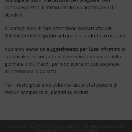
Ora sapete tutto il necessario per scegliere, con
consapevolezza, il termoarredo più adatto ai vostri
desideri.
Vi consigliamo di fare attenzione soprattutto alle
dimensioni dello spazio
nel quale lo andrete a collocare.
Abbiamo anche un
suggerimento per l’uso
: sfruttate lo
scaldasalviette soltanto in determinati momenti della
giornata, i più freddi, per non avere brutte sorprese
all’interno della bolletta.
Per il resto possiamo soltanto lasciarvi al piacere di
tessuti sempre caldi, piegati ed asciutti.
VESTOCASA
COPYRIGHT E DISCLAIMER
TERMINI E CONDIZIONI
COOKIE POLICY
PRIVACY POLICY