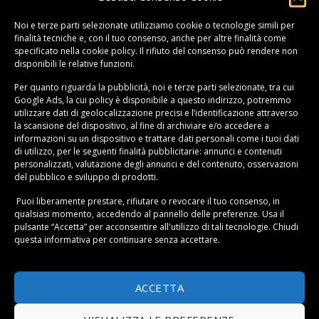
Noi e terze parti selezionate utilizziamo cookie o tecnologie simili per
finalità tecniche e, con il tuo consenso, anche per altre finalità come
specificato nella
cookie policy
. Il rifiuto del consenso può rendere non
disponibili le relative funzioni.
Per quanto riguarda la pubblicità, noi e terze parti selezionate, tra cui
A seconda dei vostri desideri, e magari anche del vostro
Google Ads, la cui policy è disponibile a
questo indirizzo
, potremmo
modo di pensare, potete scegliere
scaldasalviette molto
utilizzare dati di geolocalizzazione precisi e l’identificazione attraverso
la scansione del dispositivo, al fine di archiviare e/o accedere a
standardizzati
nel design e nella forma, ma non solo.
informazioni su un dispositivo e trattare dati personali come i tuoi dati
di utilizzo, per le seguenti finalità pubblicitarie: annunci e contenuti
Per gli amanti della natura oggi ne esistono in
materiali
personalizzati, valutazione degli annunci e del contenuto, osservazioni
riciclati
, dalle forme anche molto fantasiose, più simili a
del pubblico e sviluppo di prodotti.
sculture
che a termosifoni.
Puoi liberamente prestare, rifiutare o revocare il tuo consenso, in
qualsiasi momento, accedendo al pannello delle preferenze. Usa il
pulsante “Accetta” per acconsentire all'utilizzo di tali tecnologie. Chiudi
Per i fan dell’high-tech esistono invece
scaldasalviette
questa informativa per continuare senza accettare.
con tecnologia wireless
. Sono totalmente
programmabili a distanza, per arrivare a casa con il
bagno già pieno di tepore.
ACCETTA
Modalità di riscaldamento