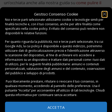
un’occhiata anche alla nostra guida su
come pulire il
piano a induzione
.
Gestisci Consenso Cookie
Noi e terze parti selezionate utilizziamo cookie o tecnologie simili per
finalità tecniche e, con il tuo consenso, anche per altre finalità come
specificato nella
cookie policy
. Il rifiuto del consenso può rendere non
disponibili le relative funzioni.
Per quanto riguarda la pubblicità, noi e terze parti selezionate, tra cui
Google Ads, la cui policy è disponibile a
questo indirizzo
, potremmo
utilizzare dati di geolocalizzazione precisi e l’identificazione attraverso
la scansione del dispositivo, al fine di archiviare e/o accedere a
informazioni su un dispositivo e trattare dati personali come i tuoi dati
di utilizzo, per le seguenti finalità pubblicitarie: annunci e contenuti
personalizzati, valutazione degli annunci e del contenuto, osservazioni
del pubblico e sviluppo di prodotti.
Puoi liberamente prestare, rifiutare o revocare il tuo consenso, in
Manutenzione del Filtro dell’Aspirapolvere
qualsiasi momento, accedendo al pannello delle preferenze. Usa il
pulsante “Accetta” per acconsentire all'utilizzo di tali tecnologie. Chiudi
La
manutenzione filtro aspirapolvere
è cruciale per
questa informativa per continuare senza accettare.
mantenere una potenza di aspirazione ottimale. Gli
aspirapolvere moderni hanno diverse tipologie di filtri:
ACCETTA