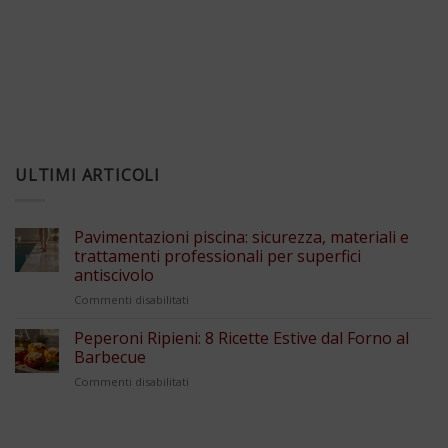
ULTIMI ARTICOLI
Pavimentazioni piscina: sicurezza, materiali e
trattamenti professionali per superfici
antiscivolo
su
Commenti disabilitati
Pavimentazioni
piscina:
Peperoni Ripieni: 8 Ricette Estive dal Forno al
sicurezza,
Barbecue
materiali
su
Commenti disabilitati
e
Peperoni
trattamenti
Ripieni:
professionali
8
per