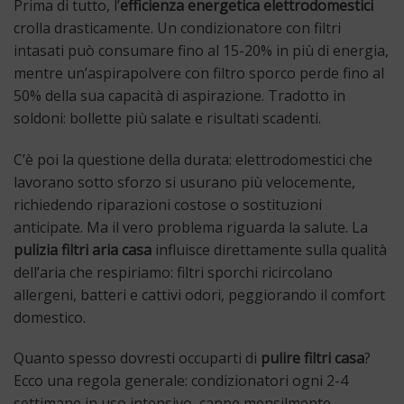
Prima di tutto, l’
efficienza energetica elettrodomestici
crolla drasticamente. Un condizionatore con filtri
intasati può consumare fino al 15-20% in più di energia,
mentre un’aspirapolvere con filtro sporco perde fino al
50% della sua capacità di aspirazione. Tradotto in
soldoni: bollette più salate e risultati scadenti.
C’è poi la questione della durata: elettrodomestici che
lavorano sotto sforzo si usurano più velocemente,
richiedendo riparazioni costose o sostituzioni
anticipate. Ma il vero problema riguarda la salute. La
pulizia filtri aria casa
influisce direttamente sulla qualità
dell’aria che respiriamo: filtri sporchi ricircolano
allergeni, batteri e cattivi odori, peggiorando il comfort
domestico.
Quanto spesso dovresti occuparti di
pulire filtri casa
?
Ecco una regola generale: condizionatori ogni 2-4
settimane in uso intensivo, cappe mensilmente,