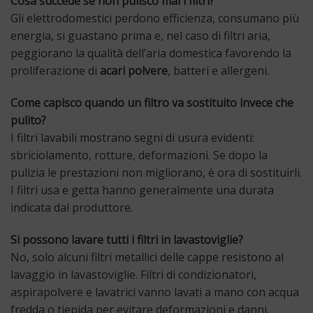
Cosa succede se non pulisco mai i filtri?
Gli elettrodomestici perdono efficienza, consumano più
energia, si guastano prima e, nel caso di filtri aria,
peggiorano la qualità dell’aria domestica favorendo la
proliferazione di
acari polvere
, batteri e allergeni.
Come capisco quando un filtro va sostituito invece che
pulito?
I filtri lavabili mostrano segni di usura evidenti:
sbriciolamento, rotture, deformazioni. Se dopo la
pulizia le prestazioni non migliorano, è ora di sostituirli.
I filtri usa e getta hanno generalmente una durata
indicata dal produttore.
Si possono lavare tutti i filtri in lavastoviglie?
No, solo alcuni filtri metallici delle cappe resistono al
lavaggio in lavastoviglie. Filtri di condizionatori,
aspirapolvere e lavatrici vanno lavati a mano con acqua
fredda o tiepida per evitare deformazioni e danni.