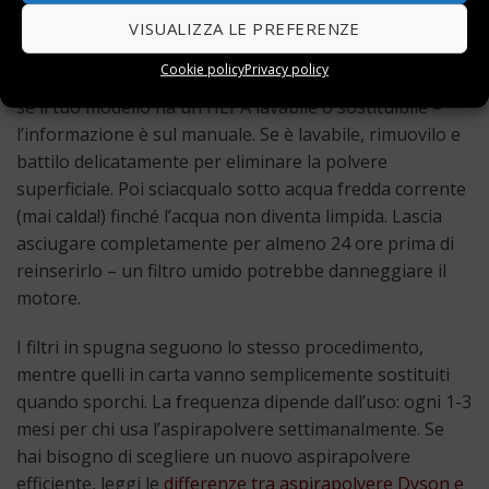
HEPA (essenziali per chi soffre di allergie), filtri in
spugna lavabili o filtri in carta usa e getta.
VISUALIZZA LE PREFERENZE
Cookie policy
Privacy policy
Per
pulire filtro hepa aspirapolvere
, inizia controllando
se il tuo modello ha un HEPA lavabile o sostituibile –
l’informazione è sul manuale. Se è lavabile, rimuovilo e
battilo delicatamente per eliminare la polvere
superficiale. Poi sciacqualo sotto acqua fredda corrente
(mai calda!) finché l’acqua non diventa limpida. Lascia
asciugare completamente per almeno 24 ore prima di
reinserirlo – un filtro umido potrebbe danneggiare il
motore.
I filtri in spugna seguono lo stesso procedimento,
mentre quelli in carta vanno semplicemente sostituiti
quando sporchi. La frequenza dipende dall’uso: ogni 1-3
mesi per chi usa l’aspirapolvere settimanalmente. Se
hai bisogno di scegliere un nuovo aspirapolvere
efficiente, leggi le
differenze tra aspirapolvere Dyson e