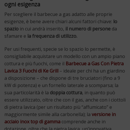
ogni esigenza
Per scegliere il barbecue a gas adatto alle proprie
esigenze, è bene avere chiari alcuni fattori chiave:
lo
spazio
in cui andrà inserito,
il numero di persone
da
sfamare e
la frequenza di utilizzo.
Per usi frequenti, specie se lo spazio lo permette, è
consigliabile acquistare un modello con un ampio piano
cottura e più fuochi, come il
Barbecue a Gas Con Pietra
Lavica 3 Fuochi di Ke Grill
– ideale per chi ha un giardino
a disposizione – che dispone di tre bruciatori (fino a 9
kW di potenza) e un fornello laterale a scomparsa; la
sua particolarità è la
doppia cottura
, in quanto può
essere utilizzato, oltre che con il gas, anche con i ciottoli
di pietra lavica (per un risultato più “affumicato” e
maggiormente simile alla carbonella); la
versione in
acciaio inox top di gamma
comprende anche in
dotazione, oltre che la pietra lavica, un’innovativa