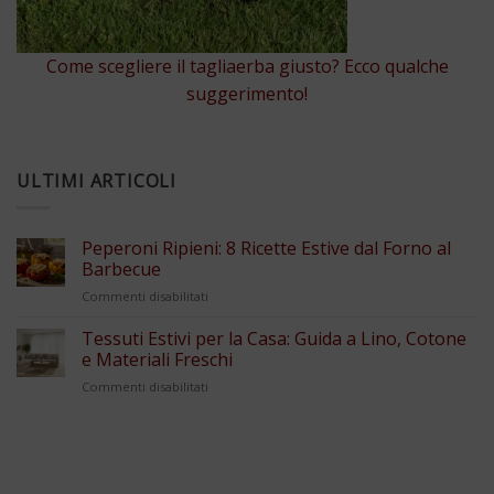
Come scegliere il tagliaerba giusto? Ecco qualche
suggerimento!
ULTIMI ARTICOLI
Peperoni Ripieni: 8 Ricette Estive dal Forno al
Barbecue
su
Commenti disabilitati
Peperoni
Ripieni:
Tessuti Estivi per la Casa: Guida a Lino, Cotone
8
e Materiali Freschi
Ricette
su
Commenti disabilitati
Estive
Tessuti
dal
Estivi
Forno
per
al
la
Barbecue
Casa: