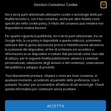
grande facilità di trasporto.
Gestisci Consenso Cookie
Noi e terze parti selezionate utilizziamo cookie o tecnologie simili per
finalità tecniche e, con il tuo consenso, anche per altre finalità come
Questo elemento è stato inserito in
Giardino e giardinaggio
,
Guide
e
specificato nella
cookie policy
. Il rifiuto del consenso può rendere non
taggato
Arredo Esterno
.
disponibili le relative funzioni.
Per quanto riguarda la pubblicità, noi e terze parti selezionate, tra cui
Illuminazione da esterno:
Google Ads, la cui policy è disponibile a
questo indirizzo
, potremmo
Arredo bagno: 5 idee per
scopriamo le novità
utilizzare dati di geolocalizzazione precisi e l’identificazione attraverso
creare un’oasi di relax
la scansione del dispositivo, al fine di archiviare e/o accedere a
sostenibili
informazioni su un dispositivo e trattare dati personali come i tuoi dati
di utilizzo, per le seguenti finalità pubblicitarie: annunci e contenuti
personalizzati, valutazione degli annunci e del contenuto, osservazioni
del pubblico e sviluppo di prodotti.
Puoi liberamente prestare, rifiutare o revocare il tuo consenso, in
qualsiasi momento, accedendo al pannello delle preferenze. Usa il
pulsante “Accetta” per acconsentire all'utilizzo di tali tecnologie. Chiudi
questa informativa per continuare senza accettare.
ACCETTA