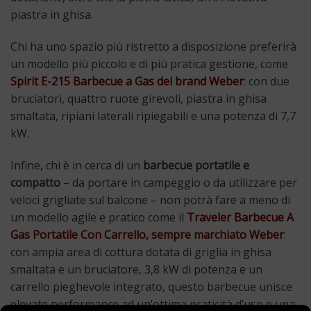
piastra in ghisa.
Chi ha uno spazio più ristretto a disposizione preferirà
un modello più piccolo e di più pratica gestione, come
Spirit E-215 Barbecue a Gas del brand Weber
: con due
bruciatori, quattro ruote girevoli, piastra in ghisa
smaltata, ripiani laterali ripiegabili e una potenza di 7,7
kW.
Infine, chi è in cerca di un
barbecue portatile e
compatto
– da portare in campeggio o da utilizzare per
veloci grigliate sul balcone – non potrà fare a meno di
un modello agile e pratico come il
Traveler Barbecue A
Gas Portatile Con Carrello, sempre marchiato Weber
:
con ampia area di cottura dotata di griglia in ghisa
smaltata e un bruciatore, 3,8 kW di potenza e un
carrello pieghevole integrato, questo barbecue unisce
elevate performance ad un’ottima praticità d’uso e una