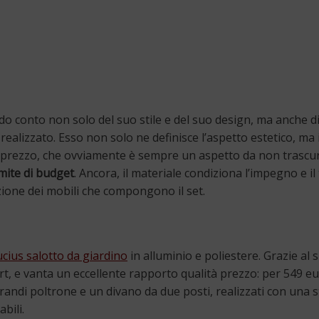
o conto non solo del suo stile e del suo design, ma anche di 
 realizzato. Esso non solo ne definisce l’aspetto estetico, ma
 il prezzo, che ovviamente è sempre un aspetto da non trascu
mite di budget
. Ancora, il materiale condiziona l’impegno e i
ione dei mobili che compongono il set.
ucius salotto da giardino
in alluminio e poliestere. Grazie al 
ort, e vanta un eccellente rapporto qualità prezzo: per 549 eu
grandi poltrone e un divano da due posti, realizzati con una 
bili.