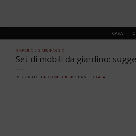
Skip
to
content
CASA
C
GIARDINO E GIARDINAGGIO
Set di mobili da giardino: sugge
PUBBLICATO IL
NOVEMBRE 8, 2021
DA
VESTOCASA