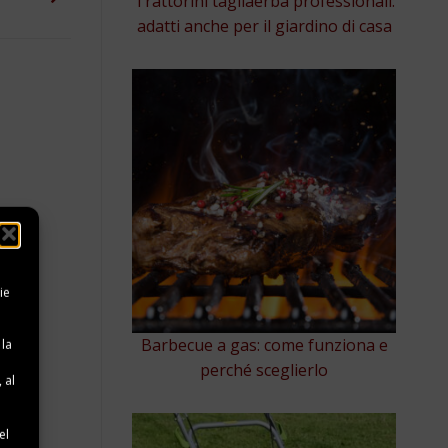
Trattorini tagliaerba professionali:
adatti anche per il giardino di casa
ie
Barbecue a gas: come funziona e
 la
perché sceglierlo
 al
e
el