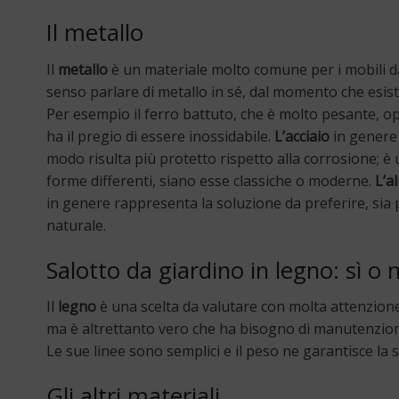
Il metallo
Il
metallo
è un materiale molto comune per i mobili da
senso parlare di metallo in sé, dal momento che esis
Per esempio il ferro battuto, che è molto pesante, opp
ha il pregio di essere inossidabile.
L’acciaio
in genere 
modo risulta più protetto rispetto alla corrosione; è
forme differenti, siano esse classiche o moderne.
L’a
in genere rappresenta la soluzione da preferire, sia p
naturale.
Salotto da giardino in legno: sì o 
Il
legno
è una scelta da valutare con molta attenzion
ma è altrettanto vero che ha bisogno di manutenzione
Le sue linee sono semplici e il peso ne garantisce la 
Gli altri materiali