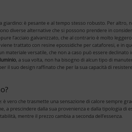
 giardino: è pesante e al tempo stesso robusto. Per altro, 
tono diverse alternative che si possono prendere in conside
ure l’acciaio galvanizzato, che al contrario è molto leggero 
viene trattato con resine epossidiche per cataforesi, e in q
 un materiale versatile, che non a caso può essere declinato i
lluminio
, a sua volta, non ha bisogno di alcun tipo di manut
er il suo design raffinato che per la sua capacità di resiste
no?
e: è vero che trasmette una sensazione di calore sempre gra
, a prescindere dalla sua provenienza e dalla tipologia di e
stabilità, mentre il prezzo cambia a seconda dell’essenza.