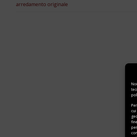
arredamento originale
Noi
tec
pol
Per
cui
geo
fin
per
con