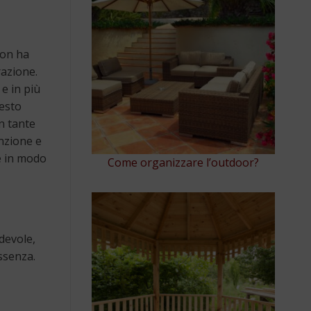
non ha
razione.
e in più
uesto
n tante
enzione e
re in modo
Come organizzare l’outdoor?
devole,
ssenza.