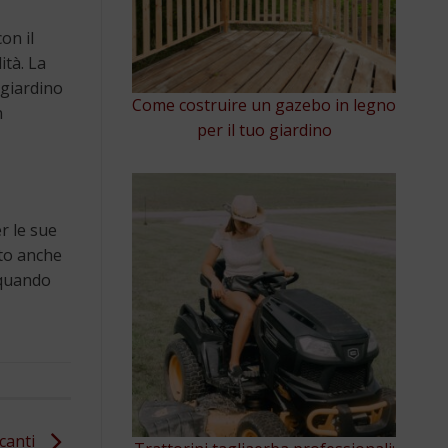
on il
ità. La
 giardino
Come costruire un gazebo in legno
n
per il tuo giardino
er le sue
nto anche
 quando
ncanti