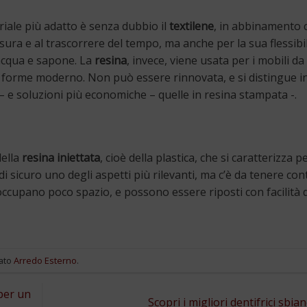
eriale più adatto è senza dubbio il
textilene
, in abbinamento c
usura e al trascorrere del tempo, ma anche per la sua flessibil
 acqua e sapone. La
resina
, invece, viene usata per i mobili da
 a forme moderno. Non può essere rinnovata, e si distingue i
 – e soluzioni più economiche – quelle in resina stampata -.
della
resina iniettata
, cioè della plastica, che si caratterizza p
i sicuro uno degli aspetti più rilevanti, ma c’è da tenere co
ccupano poco spazio, e possono essere riposti con facilità
ato
Arredo Esterno
.
 per un
Scopri i migliori dentifrici sbia