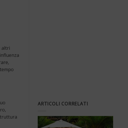
altri
 influenza
rare,
l tempo
suo
ARTICOLI CORRELATI
ro,
struttura