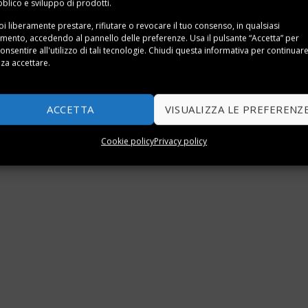
blico e sviluppo di prodotti.
i liberamente prestare, rifiutare o revocare il tuo consenso, in qualsiasi
ento, accedendo al pannello delle preferenze. Usa il pulsante “Accetta” per
onsentire all'utilizzo di tali tecnologie. Chiudi questa informativa per continuar
za accettare.
ACCETTA
VISUALIZZA LE PREFERENZ
Cookie policy
Privacy policy