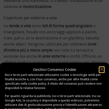
mediante una manovella, o tramite l’installazione di un
sistema di
motorizzazione
.
Coperture per esterno a vela
Le
tende a vela
sono
teli di forma quadrangolare
o
triangolare, fissate con ancoraggi appositi a pareti,
travi, pali o, se la destinazione è un giardino, talvolta
anche alberi. Vengono utilizzate per ottenere
zone
d’ombra più o meno ampie
non solo su terrazzi e
verande ma anche
in aree esterne
e cortili. Offrono un
effetto molto suggestivo e si usano spesso per allestire
ricevimenti, cerimonie e pranzi all’aperto.
Gestisci Consenso Cookie
Noi e terze parti selezionate utilizziamo cookie o tecnologie simili per
Pergole addossate con teli di copertura
finalità tecniche e, con il tuo consenso, anche per altre finalità come
specificato nella
cookie policy
. Il rifiuto del consenso può rendere non
Le pergole addossate vengono spesso utilizzate
con la
disponibili le relative funzioni.
stessa funzione delle tende da sole
, poiché valorizzano
Per quanto riguarda la pubblicità, noi e terze parti selezionate, tra cui
l’ambiente abitativo e offrono una protezione
Google Ads, la cui policy è disponibile a
questo indirizzo
, potremmo
utilizzare dati di geolocalizzazione precisi e l’identificazione attraverso
eccellente nei confronti del sole, dell’aria e anche della