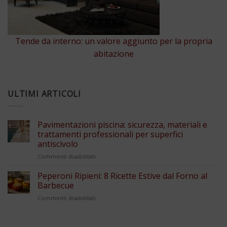
Tende da interno: un valore aggiunto per la propria
abitazione
ULTIMI ARTICOLI
Pavimentazioni piscina: sicurezza, materiali e
trattamenti professionali per superfici
antiscivolo
su
Commenti disabilitati
Pavimentazioni
piscina:
Peperoni Ripieni: 8 Ricette Estive dal Forno al
sicurezza,
Barbecue
materiali
su
Commenti disabilitati
e
Peperoni
trattamenti
Ripieni:
professionali
8
per