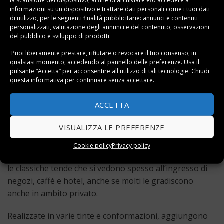
la scansione del dispositivo, al fine di archiviare e/o accedere a
pioggia.
informazioni su un dispositivo e trattare dati personali come i tuoi dati
di utilizzo, per le seguenti finalità pubblicitarie: annunci e contenuti
personalizzati, valutazione degli annunci e del contenuto, osservazioni
La possibilità di
ritrarre i teli
permette di dosare la luce
del pubblico e sviluppo di prodotti.
e il sole secondo le preferenze personali, con un
riguardo particolare per il design e l’estetica. Oggi si
Puoi liberamente prestare, rifiutare o revocare il tuo consenso, in
qualsiasi momento, accedendo al pannello delle preferenze. Usa il
utilizzano spesso anche
le pergole bioclimatiche
, dove,
pulsante “Accetta” per acconsentire all'utilizzo di tali tecnologie. Chiudi
in luogo della tenda, sono montate lamelle orientabili in
questa informativa per continuare senza accettare.
alluminio, che proteggono l’ambiente interno dal sole e
dalle intemperie.
ACCETTA
Tende a cappottina
VISUALIZZA LE PREFERENZE
Le
tende a cappottina
vengono montate
Cookie policy
Privacy policy
prevalentemente sopra
a finestre, porte e vetrine
, sono
le classiche tende che si vedono spesso all’ingresso di
negozi, caffè e hotel, anche se molti le gradiscono
anche in ambito privato.
Realizzate in varie tinte e conformazioni, aggiungono