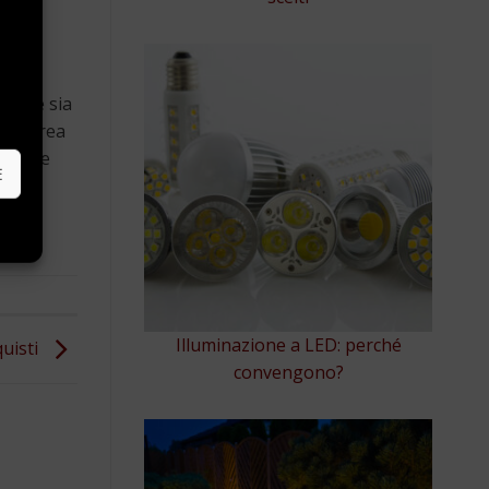
e
o
. Che sia
er l’area
ruttare
E
Illuminazione a LED: perché
quisti
convengono?