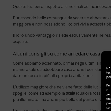
Queste luci però, rispetto alle normali ad incandescen
Pur essendo belle comunque da vedere e abbastanza 
maggiore e non possiedono i colori vivi e accessi tipico
Il loro unico vantaggio risiede esclusivamente nell’es
acquisto.
Alcuni consigli su come arredare casa con l
Come abbiamo accennato, ormai negli ultimi anni semp
Noi
maniera tale da addobbare casa anche fuori dai peri
tec
dare un tocco in più alla propria abitazione.
pol
Per
L’utilizzo maggiore che ne viene fatto delle luci di N
cui
spoglie, come ad esempio la
scala
(qualora fosse pre
geo
fin
più illuminato, ma anche più bello dal punto di vista e
per
con
Un altro punto dove sempre più spesso si installano l