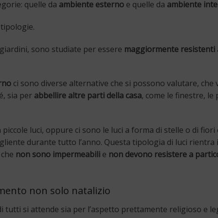
egorie: quelle da
ambiente esterno
e quelle da
ambiente int
tipologie.
o giardini, sono studiate per essere
maggiormente resistenti
erno
ci sono diverse alternative che si possono valutare, che
é, sia per
abbellire altre parti della casa
, come le finestre, le 
 piccole luci, oppure ci sono le luci a forma di stelle o di fior
liente durante tutto l’anno. Questa tipologia di luci rientra 
o che
non sono impermeabili
e
non devono resistere a partico
amento non solo natalizio
i tutti si attende sia per l’aspetto prettamente religioso e le