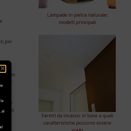
Lampade in pietra naturale:
te
modelli principali
ti per
erno in
so
, per
ie
 la
e sono
n sono
 al
Faretti da incasso: in base a quali
e
caratteristiche possono essere
el
scelti
rni