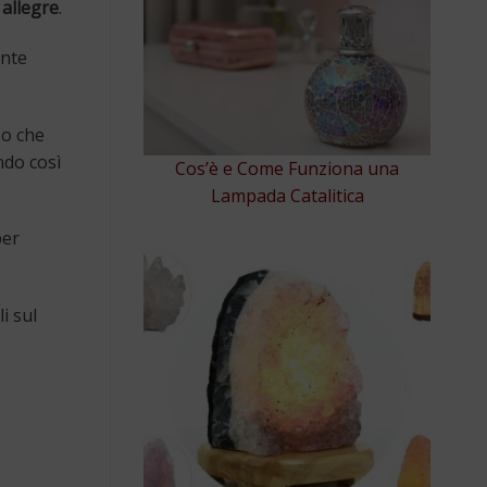
 allegre
.
ente
so che
ndo così
Cos’è e Come Funziona una
Lampada Catalitica
per
i sul