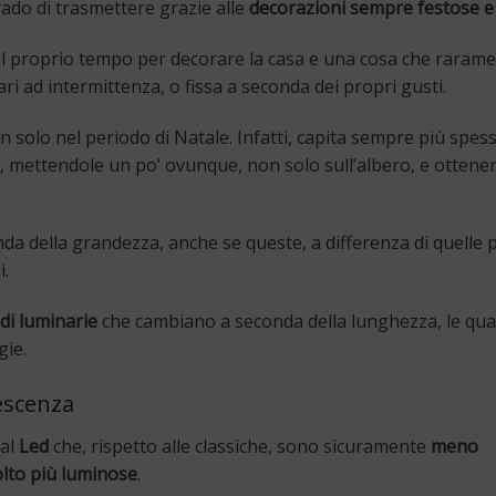
grado di trasmettere grazie alle
decorazioni sempre festose e
l proprio tempo per decorare la casa e una cosa che raram
ri ad intermittenza, o fissa a seconda dei propri gusti.
n solo nel periodo di Natale. Infatti, capita sempre più spes
 mettendole un po’ ovunque, non solo sull’albero, e ottene
da della grandezza, anche se queste, a differenza di quelle 
i.
di luminarie
che cambiano a seconda della lunghezza, le qual
gie.
descenza
 al
Led
che, rispetto alle classiche, sono sicuramente
meno
lto più luminose
.