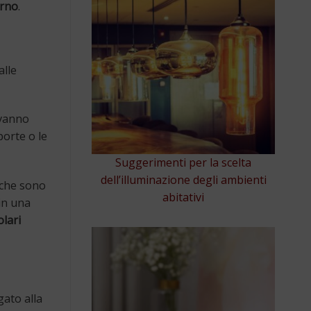
erno
.
alle
 vanno
porte o le
Suggerimenti per la scelta
dell’illuminazione degli ambienti
i che sono
abitativi
in una
lari
gato alla