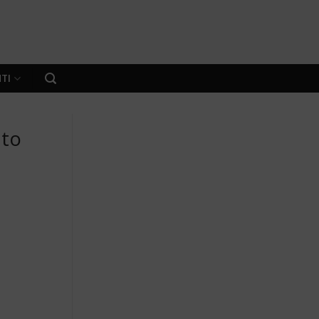
TI
nto