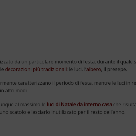
zato da un particolare momento di festa, durante il quale si
 le
decorazioni più tradizionali
: le luci, l’
albero
, il presepe.
mente caratterizzano il periodo di festa, mentre le
luci
in re
n altri modi.
munque al massimo le
luci di Natale da interno casa
che risult
no scatolo e lasciarlo inutilizzato per il resto dell’anno.