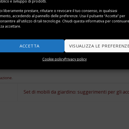
blico e sviluppo di prodotti.
e, rendono non solo l’illuminazione migliore nelle stanze, ma
i liberamente prestare, rifiutare o revocare il tuo consenso, in qualsiasi
ento, accedendo al pannello delle preferenze. Usa il pulsante “Accetta” per
onsentire all'utilizzo di tali tecnologie. Chiudi questa informativa per continuar
za accettare.
ante tutto l’anno viene fatto, ovviamente, nelle
camere da lett
ro di una parte del muro, o anche solo come illuminazione p
aratteristico ed accogliente alla stanza, permettendoti di sf
ACCETTA
VISUALIZZA LE PREFERENZ
 e, in aggiunta, di risparmiare sul consumo energetico
Cookie policy
Privacy policy
nazione
.
Set di mobili da giardino: suggerimenti per gli ac