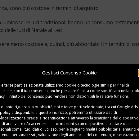
za, sono più costose in termini di acquisto.
luminose, le luci tradizionali hanno un consumo nettamen
 delle luci di Natale al Led.
sere meno costose e, quindi, più abbordabili in termini di cos
e luci di Natale da interno
Gestisci Consenso Cookie
re più frequentemente si utilizzano le luci di Natale da int
 e terze parti selezionate utilizziamo cookie o tecnologie simili per finalità
odi festivi, rendendole dunque un
complemento d’arredo fis
niche e, con il tuo consenso, anche per altre finalità come specificato nella
cook
icy
. Il rifiuto del consenso può rendere non disponibili le relative funzioni.
 quanto riguarda la pubblicità, noi e terze parti selezionate, tra cui Google Ads,
atale è quello nelle zone particolari della casa che solitament
 policy è disponibile a
questo indirizzo
, potremmo utilizzare dati di
sente). Porle
lungo il bordo della scalinata
rende il punto no
localizzazione precisi e l’identificazione attraverso la scansione del dispositivo,
e di archiviare e/o accedere a informazioni su un dispositivo e trattare dati
stetico.
sonali come i tuoi dati di utilizzo, per le seguenti finalità pubblicitarie: annunci 
tenuti personalizzati, valutazione degli annunci e del contenuto, osservazioni d
e luci di Natale, ma che sono adatte anche per i restanti gio