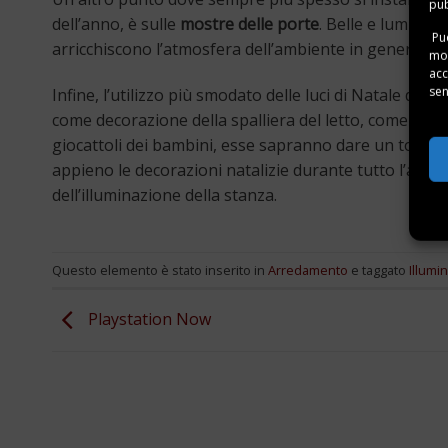
pub
dell’anno, è sulle
mostre delle porte
. Belle e luminos
Puo
arricchiscono l’atmosfera dell’ambiente in generale.
mom
acc
sen
Infine, l’utilizzo più smodato delle luci di Natale dur
come decorazione della spalliera del letto, come deco
giocattoli dei bambini, esse sapranno dare un tocco c
appieno le decorazioni natalizie durante tutto l’anno
dell’illuminazione della stanza.
Questo elemento è stato inserito in
Arredamento
e taggato
Illumi
Playstation Now