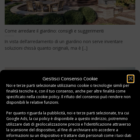
Come arredare il giardino: consigli e suggerimenti
In vista dell’arredamento di un giardino non serve inventare
soluzioni chissà quanto originali, ma è [...]
Gestisci Consenso Cookie
11
Feb
Noi e terze parti selezionate utilizziamo cookie o tecnologie simili per
finalità tecniche e, con il tuo consenso, anche per altre finalità come
specificato nella
cookie policy
. Il rifiuto del consenso può rendere non
disponibili le relative funzioni.
Per quanto riguarda la pubblicità, noi e terze parti selezionate, tra cui
Google Ads, la cui policy è disponibile a
questo indirizzo
, potremmo
utilizzare dati di geolocalizzazione precisi e l’identificazione attraverso
la scansione del dispositivo, al fine di archiviare e/o accedere a
informazioni su un dispositivo e trattare dati personali come i tuoi dati