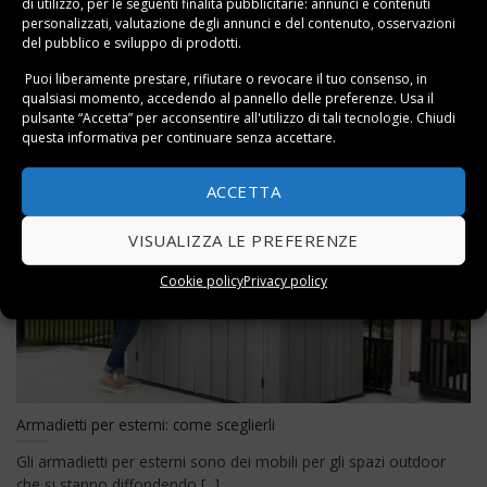
di utilizzo, per le seguenti finalità pubblicitarie: annunci e contenuti
Come arredare un terrazzo: 15 consigli
personalizzati, valutazione degli annunci e del contenuto, osservazioni
del pubblico e sviluppo di prodotti.
Il terrazzo è sempre stato un piccolo (o grande) angolo di libertà
Puoi liberamente prestare, rifiutare o revocare il tuo consenso, in
per chi ama [...]
qualsiasi momento, accedendo al pannello delle preferenze. Usa il
pulsante “Accetta” per acconsentire all'utilizzo di tali tecnologie. Chiudi
questa informativa per continuare senza accettare.
22
ACCETTA
Gen
VISUALIZZA LE PREFERENZE
Cookie policy
Privacy policy
Armadietti per esterni: come sceglierli
Gli armadietti per esterni sono dei mobili per gli spazi outdoor
che si stanno diffondendo [...]