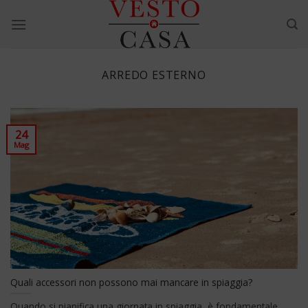
Skip
to
content
ARREDO ESTERNO
24
Mag
Quali accessori non possono mai mancare in spiaggia?
Quando si pianifica una giornata in spiaggia, è fondamentale