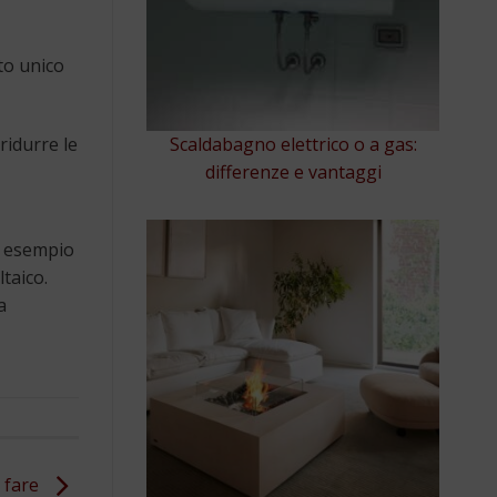
to unico
Scaldabagno elettrico o a gas:
ridurre le
differenze e vantaggi
d esempio
taico.
a
e fare