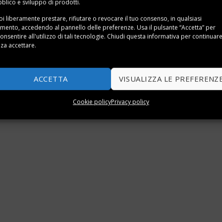
blico e sviluppo di prodotti.
i liberamente prestare, rifiutare o revocare il tuo consenso, in qualsiasi
ento, accedendo al pannello delle preferenze. Usa il pulsante “Accetta” per
onsentire all'utilizzo di tali tecnologie. Chiudi questa informativa per continuar
za accettare.
ACCETTA
VISUALIZZA LE PREFERENZ
Cookie policy
Privacy policy