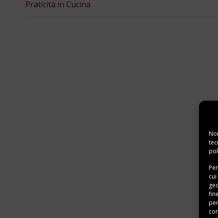
Praticità in Cucina
Noi
tec
pol
Per
cui
geo
fin
per
con