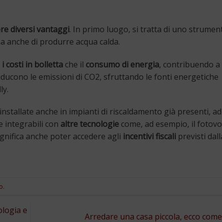
re diversi vantaggi
. In primo luogo, si tratta di uno strumen
ma anche di produrre acqua calda.
i costi in bolletta
che il
consumo di energia
, contribuendo a 
 riducono le emissioni di CO2, sfruttando le fonti energetiche
ly.
nstallate anche in impianti di riscaldamento già presenti, a
e integrabili con
altre tecnologie
come, ad esempio, il fotovol
significa anche poter accedere agli
incentivi fiscali
previsti dall
o
.
ologia e
Arredare una casa piccola, ecco com