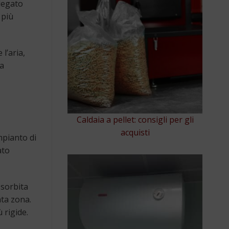
llegato
 più
 l’aria,
ia
Caldaia a pellet: consigli per gli
acquisti
mpianto di
ato
ssorbita
ata zona.
 rigide.