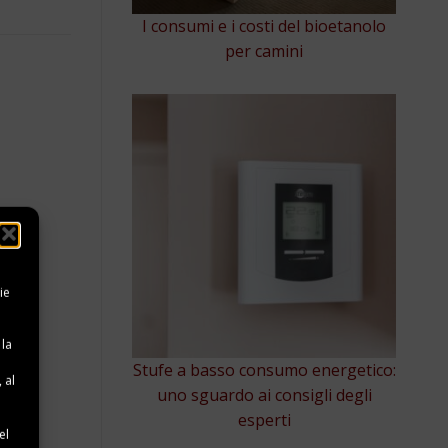
I consumi e i costi del bioetanolo
per camini
ie
 la
Stufe a basso consumo energetico:
 al
uno sguardo ai consigli degli
e
esperti
el