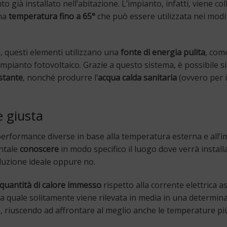
 già installato nell’abitazione. L’impianto, infatti, viene co
una
temperatura fino a 65°
che può essere utilizzata nei modi
, questi elementi utilizzano una
fonte di energia pulita
, come
impianto fotovoltaico. Grazie a questo sistema, è possibile s
stante
, nonché produrre l’
acqua calda sanitaria
(ovvero per i
e giusta
erformance diverse in base alla temperatura esterna e all’i
entale
conoscere
in modo specifico il luogo dove verrà install
luzione ideale oppure no.
quantità di calore immesso
rispetto alla corrente elettrica a
la quale solitamente viene rilevata in media in una determin
o, riuscendo ad affrontare al meglio anche le temperature più