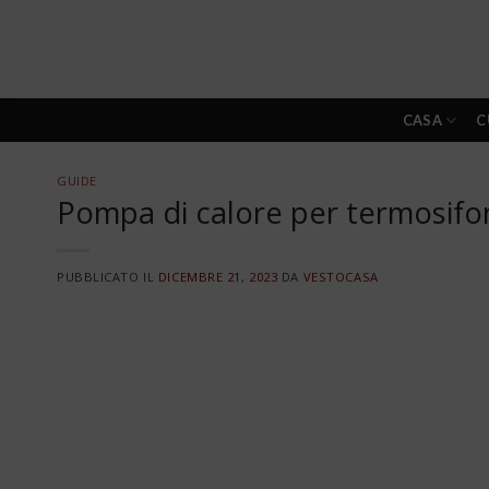
Skip
to
content
CASA
C
GUIDE
Pompa di calore per termosifon
PUBBLICATO IL
DICEMBRE 21, 2023
DA
VESTOCASA