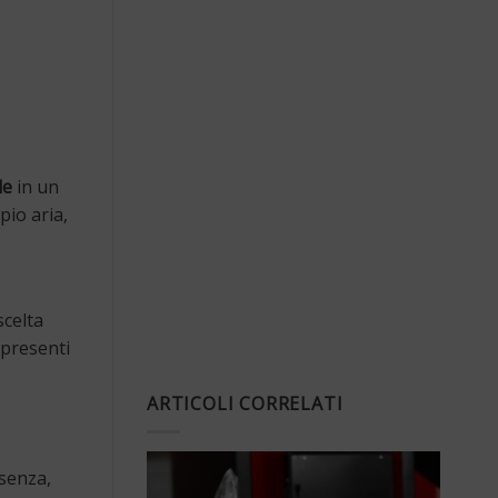
le
in un
io aria,
scelta
 presenti
ARTICOLI CORRELATI
 senza,