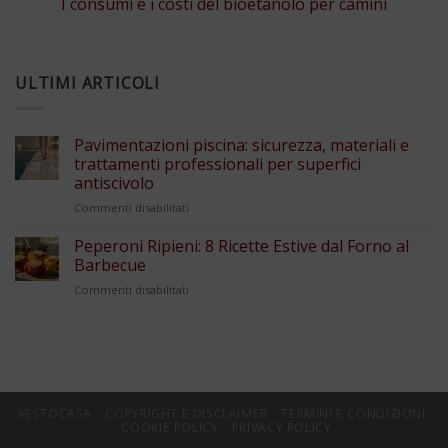
I consumi e i costi del bioetanolo per camini
ULTIMI ARTICOLI
Pavimentazioni piscina: sicurezza, materiali e
trattamenti professionali per superfici
antiscivolo
su
Commenti disabilitati
Pavimentazioni
piscina:
Peperoni Ripieni: 8 Ricette Estive dal Forno al
sicurezza,
Barbecue
materiali
su
Commenti disabilitati
e
Peperoni
trattamenti
Ripieni:
professionali
8
per
Ricette
superfici
Estive
antiscivolo
dal
Forno
VESTOCASA
COPYRIGHT E DISCLAIMER
TERMINI E CONDIZIONI
al
COOKIE POLICY
PRIVACY POLICY
Barbecue