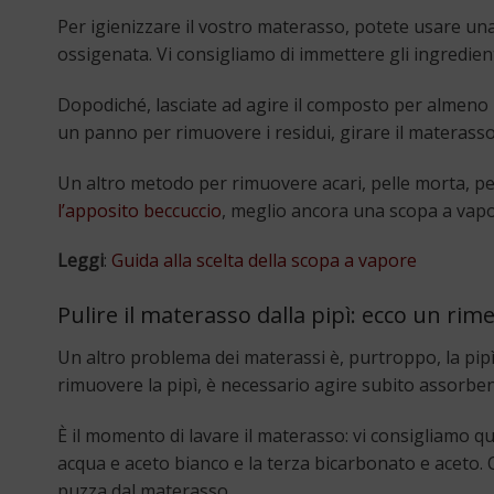
Per igienizzare il vostro materasso, potete usare una
ossigenata. Vi consigliamo di immettere gli ingredient
Dopodiché, lasciate ad agire il composto per almeno u
un panno per rimuovere i residui, girare il materasso 
Un altro metodo per rimuovere acari, pelle morta, peli
l’apposito beccuccio
, meglio ancora una scopa a vapo
Leggi
:
Guida alla scelta della scopa a vapore
Pulire il materasso dalla pipì: ecco un rime
Un altro problema dei materassi è, purtroppo, la pipì. 
rimuovere la pipì, è necessario agire subito assorbe
È il momento di lavare il materasso: vi consigliamo q
acqua e aceto bianco e la terza bicarbonato e aceto. O
puzza dal materasso.