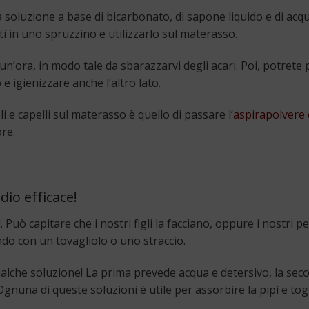
 soluzione a base di bicarbonato, di sapone liquido e di acq
i in uno spruzzino e utilizzarlo sul materasso.
n’ora, in modo tale da sbarazzarvi degli acari. Poi, potrete
e igienizzare anche l’altro lato.
 e capelli sul materasso è quello di passare l’
aspirapolvere
re.
dio efficace!
Può capitare che i nostri figli la facciano, oppure i nostri pe
ndo con un tovagliolo o uno straccio.
ualche soluzione! La prima prevede acqua e detersivo, la sec
gnuna di queste soluzioni è utile per assorbire la pipì e togl