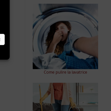
e
E
Come pulire la lavatrice