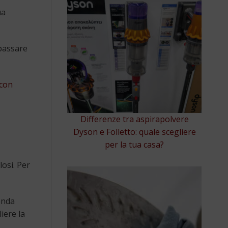
ua
 passare
 con
Differenze tra aspirapolvere
Dyson e Folletto: quale scegliere
per la tua casa?
losi. Per
onda
iere la