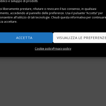
blico e sviluppo di prodotti.
i liberamente prestare, rifiutare o revocare il tuo consenso, in qualsiasi
ento, accedendo al pannello delle preferenze. Usa il pulsante “Accetta” per
onsentire all'utilizzo di tali tecnologie. Chiudi questa informativa per continuar
za accettare.
ACCETTA
VISUALIZZA LE PREFERENZ
Cookie policy
Privacy policy