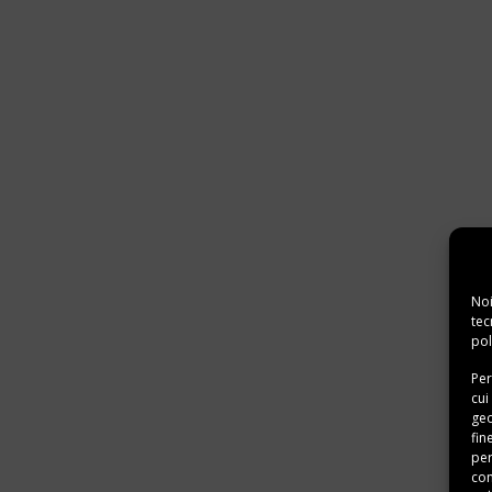
Noi
tec
pol
Per
cui
geo
fin
per
con