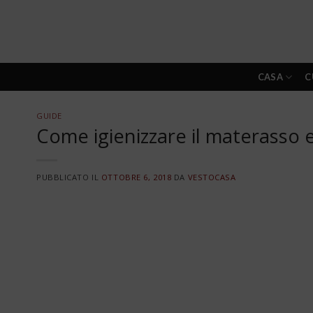
Skip
to
content
CASA
C
GUIDE
Come igienizzare il materasso e 
PUBBLICATO IL
OTTOBRE 6, 2018
DA
VESTOCASA