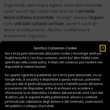
In generale, nella lingua inglese, sono note entrambe
come “
winch
”. Noi siamo soliti dire che il
verricello
lavora sull’asse orizzontale
, “tirando”, mentre
l’argano
è più
utilizzato sull’asse verticale
, quindi il suo è un
lavoro di sollevamento. Alla fine, la differenza è
prettamente linguistica.
Gestisci Consenso Cookie
Noi e terze parti selezionate utilizziamo cookie o tecnologie simili per
Questo elemento è stato inserito in
Guide
e taggato
Materiali
.
finalità tecniche e, con il tuo consenso, anche per altre finalità come
specificato nella
cookie policy
. Il rifiuto del consenso può rendere non
Come igienizzare il
disponibili le relative funzioni.
Come pulire i filtri del
materasso e togliere la
condizionatore
Per quanto riguarda la pubblicità, noi e terze parti selezionate, tra cui
puzza di pipì
Google Ads, la cui policy è disponibile a
questo indirizzo
, potremmo
utilizzare dati di geolocalizzazione precisi e l’identificazione attraverso
la scansione del dispositivo, al fine di archiviare e/o accedere a
informazioni su un dispositivo e trattare dati personali come i tuoi dati
di utilizzo, per le seguenti finalità pubblicitarie: annunci e contenuti
personalizzati, valutazione degli annunci e del contenuto, osservazioni
del pubblico e sviluppo di prodotti.