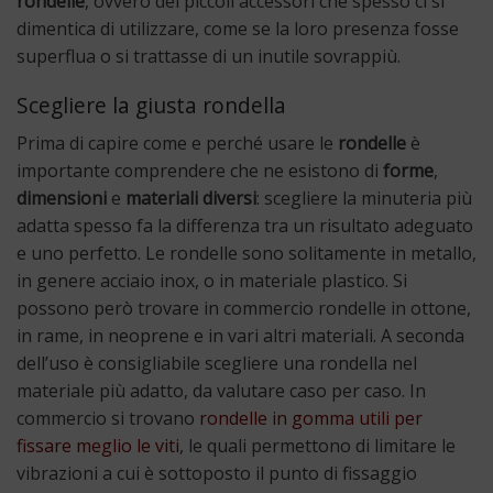
rondelle
, ovvero dei piccoli accessori che spesso ci si
dimentica di utilizzare, come se la loro presenza fosse
superflua o si trattasse di un inutile sovrappiù.
Scegliere la giusta rondella
Prima di capire come e perché usare le
rondelle
è
importante comprendere che ne esistono di
forme
,
dimensioni
e
materiali diversi
: scegliere la minuteria più
adatta spesso fa la differenza tra un risultato adeguato
e uno perfetto. Le rondelle sono solitamente in metallo,
in genere acciaio inox, o in materiale plastico. Si
possono però trovare in commercio rondelle in ottone,
in rame, in neoprene e in vari altri materiali. A seconda
dell’uso è consigliabile scegliere una rondella nel
materiale più adatto, da valutare caso per caso. In
commercio si trovano
rondelle in gomma utili per
fissare meglio le viti
, le quali permettono di limitare le
vibrazioni a cui è sottoposto il punto di fissaggio