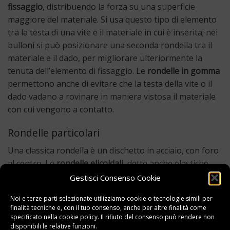
fissaggio
, distribuendo la forza su una superficie
maggiore del materiale. Si usa questo tipo di elemento
tra la testa di una vite e il materiale in cui è inserita; nei
bulloni si può posizionare una seconda rondella tra il
materiale e il dado, per migliorare ulteriormente la
tenuta dell’elemento di fissaggio. Le
rondelle in gomma
permettono anche di evitare che la testa della vite o il
dado vadano a rovinare in maniera vistosa il materiale
con cui vengono a contatto.
Rondelle particolari
Una classica rondella è un dischetto in acciaio, con foro
al centro. Le
rondelle elicoidali
, dette anche elastiche,
sono anche dette
antisvitamento
, perché limitano
Gestisci Consenso Cookie
significativamente la possibilità che il punto di
Noi e terze parti selezionate utilizziamo cookie o tecnologie simili per
serraggio si allenti a causa di sollecitazioni esterne. Si
finalità tecniche e, con il tuo consenso, anche per altre finalità come
possono trovare in commercio anche rondelle
zigrinate
specificato nella
cookie policy
. Il rifiuto del consenso può rendere non
o dentellate
, che
in fase di serraggio
si ancorano al
disponibili le relative funzioni.