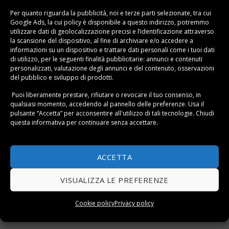
materiale che si sta avvitando. Anche questo espediente
Per quanto riguarda la pubblicità, noi e terze parti selezionate, tra cui
viene sfruttato come antisvitamento, in quanto la
Google Ads, la cui policy è disponibile a
questo indirizzo
, potremmo
utilizzare dati di geolocalizzazione precisi e l’identificazione attraverso
rondella fa presa sul materiale, in modo che le
la scansione del dispositivo, al fine di archiviare e/o accedere a
vibrazioni non favoriscano lo svitamento della vite, del
informazioni su un dispositivo e trattare dati personali come i tuoi dati
di utilizzo, per le seguenti finalità pubblicitarie: annunci e contenuti
perno o del bullone.
personalizzati, valutazione degli annunci e del contenuto, osservazioni
del pubblico e sviluppo di prodotti.
Puoi liberamente prestare, rifiutare o revocare il tuo consenso, in
Questo elemento è stato inserito in
Guide
e taggato
Materiali
.
qualsiasi momento, accedendo al pannello delle preferenze. Usa il
pulsante “Accetta” per acconsentire all'utilizzo di tali tecnologie. Chiudi
Come coltivare basilico in
Togliere la muffa dal muro:
questa informativa per continuare senza accettare.
vaso sulla finestra della
cause, pericoli e soluzioni
cucina
per rimuoverla
ACCETTA
VISUALIZZA LE PREFERENZE
Cookie policy
Privacy policy