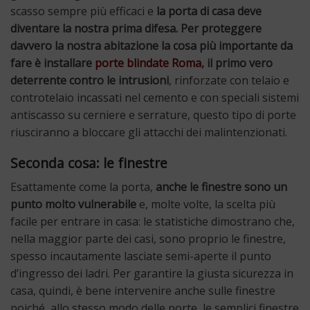
scasso sempre più efficaci e
la porta di casa deve
diventare la nostra prima difesa. Per proteggere
davvero la nostra abitazione la cosa più importante da
fare è installare
porte blindate Roma
, il primo vero
deterrente contro le intrusioni
, rinforzate con telaio e
controtelaio incassati nel cemento e con speciali sistemi
antiscasso su cerniere e serrature, questo tipo di porte
riusciranno a bloccare gli attacchi dei malintenzionati.
Seconda cosa: le finestre
Esattamente come la porta,
anche le finestre sono un
punto molto vulnerabile
e, molte volte, la scelta più
facile per entrare in casa: le statistiche dimostrano che,
nella maggior parte dei casi, sono proprio le finestre,
spesso incautamente lasciate semi-aperte il punto
d’ingresso dei ladri. Per garantire la giusta sicurezza in
casa, quindi, è bene intervenire anche sulle finestre
poiché, allo stesso modo delle porte, le semplici finestre