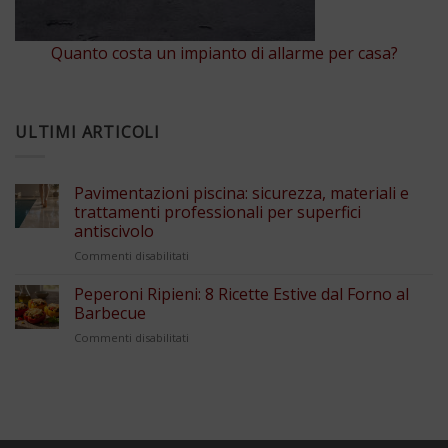
Quanto costa un impianto di allarme per casa?
ULTIMI ARTICOLI
Pavimentazioni piscina: sicurezza, materiali e
trattamenti professionali per superfici
antiscivolo
su
Commenti disabilitati
Pavimentazioni
piscina:
Peperoni Ripieni: 8 Ricette Estive dal Forno al
sicurezza,
Barbecue
materiali
su
Commenti disabilitati
e
Peperoni
trattamenti
Ripieni:
professionali
8
per
Ricette
superfici
Estive
antiscivolo
dal