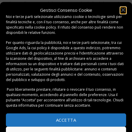
valutare il numero dei vani e i punti migliori da coprire,
Gestisci Consenso Cookie
decidendo magari di istallarlo anche in prossimità del
Noi e terze parti selezionate utilizziamo cookie o tecnologie simili per
garage o della cantina.
finalità tecniche e, con il tuo consenso, anche per altre finalità come
specificato nella
cookie policy
. Il rifiuto del consenso può rendere non
Conclusioni
disponibili le relative funzioni.
Dopo avere messo in sicurezza i punti più vulnerabili
Per quanto riguarda la pubblicità, noi e terze parti selezionate, tra cui
Google Ads, la cui policy è disponibile a
questo indirizzo
, potremmo
della casa è importante ricordare di
non commettere
utilizzare dati di geolocalizzazione precisi e l’identificazione attraverso
imprudenze
come comunicare a estranei una partenza,
la scansione del dispositivo, al fine di archiviare e/o accedere a
lasciare messaggi sul citofono per riferire al corriere
informazioni su un dispositivo e trattare dati personali come i tuoi dati
di utilizzo, per le seguenti finalità pubblicitarie: annunci e contenuti
che non si è in casa, non far entrare sconosciuti e
personalizzati, valutazione degli annunci e del contenuto, osservazioni
soprattutto mai lasciare le chiavi di casa di scorta nelle
del pubblico e sviluppo di prodotti.
immediate vicinanze della porta.
Prestando le giuste
Puoi liberamente prestare, rifiutare o revocare il tuo consenso, in
attenzioni e fornendosi dei migliori mezzi di difesa, la
qualsiasi momento, accedendo al pannello delle preferenze. Usa il
nostra casa rimarrà sempre un luogo protetto e sicuro
.
pulsante “Accetta” per acconsentire all'utilizzo di tali tecnologie. Chiudi
questa informativa per continuare senza accettare.
ACCETTA
Questo elemento è stato inserito in
Guide
e taggato
Sicurezza
.