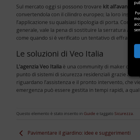
pub
Sul mercato oggi si possono trovare
kit all’avanguar
Puo
convertendola con il cilindro europeo; la loro install
mom
l’applicazione su qualsiasi tipologia di porta. Comun
acc
generale, vale la pena di sostituire la serratura anche
sen
come quando si è verificato un tentativo di effrazione,
Le soluzioni di Veo Italia
L’agenzia Veo Italia
è una community di maker che da 
punto di sistemi di sicurezza residenziali grazie all’imp
riguardano l’assistenza e il pronto intervento, che v
emergenza può essere gestita in tempi rapidi, a qual
Questo elemento è stato inserito in
Guide
e taggato
Sicurezza
.
Pavimentare il giardino: idee e suggerimenti