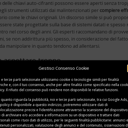
on delle chiavi auto-cifranti possono essere aperti senza tro
degli strumenti utilizzati dai malintenzionati per
compiere eff
prio come le chiavi originali. Un discorso simile si può propo
essere state progettate sulla base di sistemi datati e spesso 
ntro nel corso degli anni. Gli esperti raccomandano di provve
i, se non addirittura più spesso, in considerazione del fatt
i da manipolare in quanto tendono ad allentarsi.
n aspettare troppo
Gestisci Consenso Cookie
resenza di malfunzionamenti o blocchi, ma anche – ovviament
, però, in molte situazioni la sostituzione è fortemente
 e terze parti selezionate utilizziamo cookie o tecnologie simili per finalità
niche e, con il tuo consenso, anche per altre finalità come specificato nella
cook
sto ma, più semplicemente, si ha la necessità di aumentare 
icy
. Il rifiuto del consenso può rendere non disponibili le relative funzioni.
 sempre la pena di rivolgersi al team di
Veo Italia
, che rappres
 quanto riguarda la pubblicità, noi e terze parti selezionate, tra cui Google Ads,
ento che le tariffe cambiano in base a diversi aspetti (per
 policy è disponibile a
questo indirizzo
, potremmo utilizzare dati di
tervenire), è sempre consigliabile richiedere un preventivo.
localizzazione precisi e l’identificazione attraverso la scansione del dispositivo,
e di archiviare e/o accedere a informazioni su un dispositivo e trattare dati
sonali come i tuoi dati di utilizzo, per le seguenti finalità pubblicitarie: annunci 
tenuti personalizzati, valutazione degli annunci e del contenuto, osservazioni d