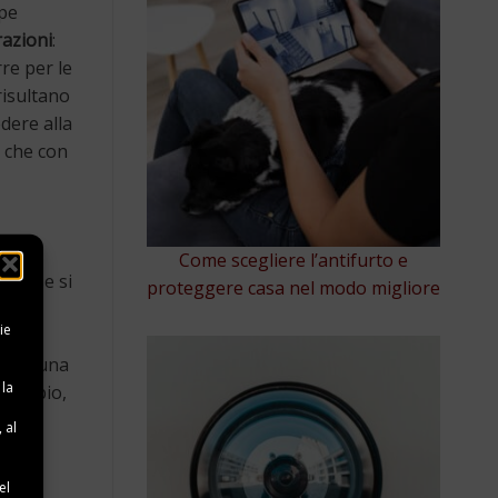
ppe
razioni
:
rre per le
risultano
dere alla
o che con
Come scegliere l’antifurto e
e – se si
proteggere casa nel modo migliore
ie
gli
enta una
 la
 esempio,
 al
e
el