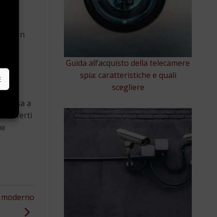
appa
ttore
. In
e
così
Guida all’acquisto della telecamere
spia: caratteristiche e quali
E
scegliere
a messa a
zi offerti
ue
le moderno