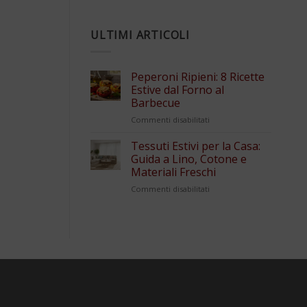
ULTIMI ARTICOLI
Peperoni Ripieni: 8 Ricette
Estive dal Forno al
Barbecue
su
Commenti disabilitati
Peperoni
Ripieni:
Tessuti Estivi per la Casa:
8
Guida a Lino, Cotone e
Ricette
Materiali Freschi
Estive
su
Commenti disabilitati
dal
Tessuti
Forno
Estivi
al
per
Barbecue
la
Casa:
Guida
a
Lino,
Cotone
e