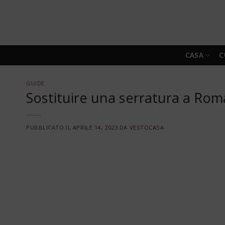
Skip
to
content
CASA
C
GUIDE
Sostituire una serratura a Roma
PUBBLICATO IL
APRILE 14, 2023
DA
VESTOCASA