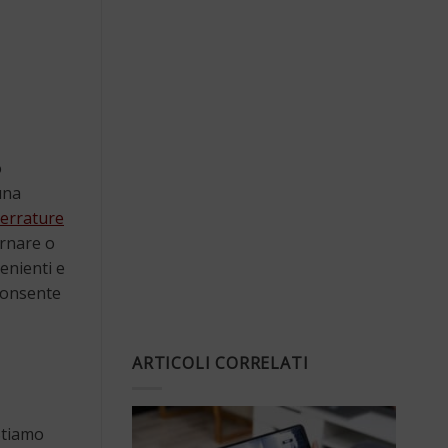
o
una
 serrature
ornare o
venienti e
 consente
ARTICOLI CORRELATI
 Stiamo