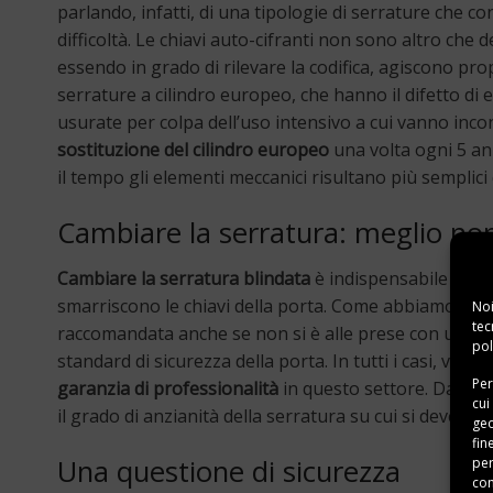
parlando, infatti, di una tipologie di serrature che c
difficoltà. Le chiavi auto-cifranti non sono altro che 
essendo in grado di rilevare la codifica, agiscono pro
serrature a cilindro europeo, che hanno il difetto di 
usurate per colpa dell’uso intensivo a cui vanno inco
sostituzione del cilindro europeo
una volta ogni 5 ann
il tempo gli elementi meccanici risultano più semplic
Cambiare la serratura: meglio no
Cambiare la serratura blindata
è indispensabile in p
smarriscono le chiavi della porta. Come abbiamo visto
Noi
tec
raccomandata anche se non si è alle prese con un gua
pol
standard di sicurezza della porta. In tutti i casi, vale
Per
garanzia di professionalità
in questo settore. Dal mom
cui
il grado di anzianità della serratura su cui si deve in
geo
fin
Una questione di sicurezza
per
con