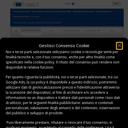
Gestisci Consenso Cookie
Noi e terze parti selezionate utilizziamo cookie o tecnologie simili per
finalità tecniche e, con il tuo consenso, anche per altre finalità come
specificato nella
cookie policy
. Il rifiuto del consenso può rendere non
disponibili le relative funzioni.
Per quanto riguarda la pubblicità, noi e terze parti selezionate, tra cui
Google Ads, la cui policy è disponibile a
questo indirizzo
, potremmo
utilizzare dati di geolocalizzazione precisi e l’identificazione attraverso
la scansione del dispositivo, al fine di archiviare e/o accedere a
informazioni su un dispositivo e trattare dati personali come i tuoi dati
di utilizzo, per le seguenti finalità pubblicitarie: annunci e contenuti
In ogni modo, ricorda sempre, per la tua sicurezza di
personalizzati, valutazione degli annunci e del contenuto, osservazioni
del pubblico e sviluppo di prodotti.
utilizzare mascherine FFP2 certificate.
Puoi liberamente prestare, rifiutare o revocare il tuo consenso, in
qualsiasi momento, accedendo al pannello delle preferenze. Usa il