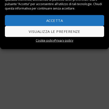
pulsante “Accetta” per acconsentire all'utilizzo di tali tecnologie. Chiudi
Questo elemento è stato inserito in
Guide
e taggato
Salute
.
questa informativa per continuare senza accettare.
Quanto costa un impianto
Come fare le patatine fritte
ACCETTA
di allarme per casa?
croccanti
VISUALIZZA LE PREFERENZE
Cookie policy
Privacy policy