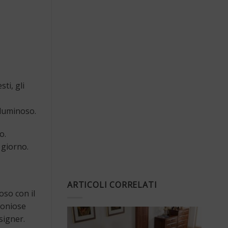
ti, gli
 luminoso.
o.
 giorno.
ARTICOLI CORRELATI
oso con il
moniose
signer.