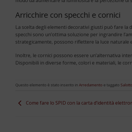
modo da aumentare la luminosità e la percezione di 
Arricchire con specchi e cornici
La scelta degli elementi decorativi giusti può fare la 
specchi sono un’ottima soluzione per ingrandire l’amb
strategicamente, possono riflettere la luce naturale 
Inoltre, le cornici possono essere un’alternativa int
Disponibili in diverse forme, colori e materiali, le co
Questo elemento è stato inserito in
Arredamento
e taggato
Salott
Come fare lo SPID con la carta d’identità elettro