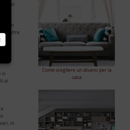
 un bel
e
tare un
che oltre
 le
E
Come scegliere un divano per la
 si
casa
i ai
za
do
ari, in