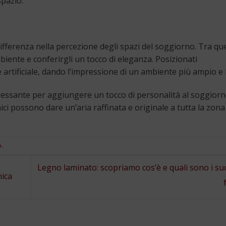
spazio.
differenza nella percezione degli spazi del soggiorno. Tra ques
iente e conferirgli un tocco di eleganza. Posizionati
e artificiale, dando l’impressione di un ambiente più ampio e
eressante per aggiungere un tocco di personalità al soggiorn
rnici possono dare un’aria raffinata e originale a tutta la zona
o
.
Legno laminato: scopriamo cos’è e quali sono i suo
nica