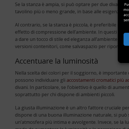
Se la stanza è ampia, si può optare per due divani, m
Puo
mom
tavolino più o meno grande, in base alle esigenze.
acc
sen
Al contrario, se la stanza è piccola, è preferibile op
effetto di compressione dell’ambiente. In questi casi 
a dare un tocco di stile ed eleganza all’ambiente, p
versioni contenitori, come salvaspazio per riporre plai
Accentuare la luminosità
Nella scelta dei colori per il soggiorno, è importante
possono individuare gli
accostamenti cromatici più a
divani. In particolare, se l’obiettivo è quello di aument
soprattutto per chi dispone di ambienti piccoli.
La giusta illuminazione è un altro fattore cruciale p
dispone di una buona illuminazione naturale, si può s
un’atmosfera più intima e avvolgente. Invece, se la luce