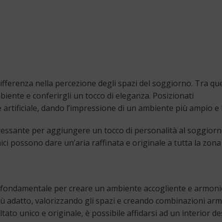
differenza nella percezione degli spazi del soggiorno. Tra ques
iente e conferirgli un tocco di eleganza. Posizionati
e artificiale, dando l’impressione di un ambiente più ampio e
eressante per aggiungere un tocco di personalità al soggiorn
rnici possono dare un’aria raffinata e originale a tutta la zona
o è fondamentale per creare un ambiente accogliente e armoni
più adatto, valorizzando gli spazi e creando combinazioni ar
ltato unico e originale, è possibile affidarsi ad un interior de