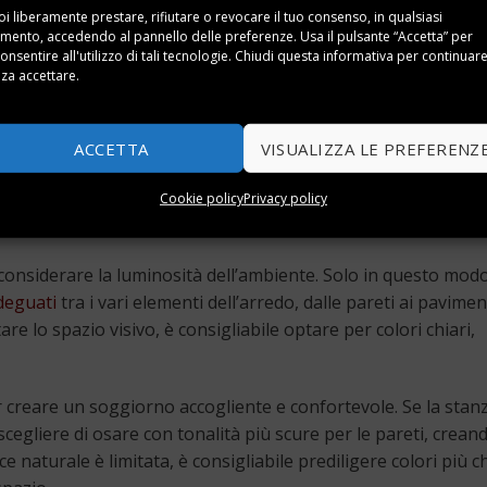
essi per esempio ad L con l’eventuale aggiunta di poltrone e
i liberamente prestare, rifiutare o revocare il tuo consenso, in qualsiasi
ento, accedendo al pannello delle preferenze. Usa il pulsante “Accetta” per
onsentire all'utilizzo di tali tecnologie. Chiudi questa informativa per continuar
za accettare.
tare per un divano dalle dimensioni contenute, in modo da evi
può essere molto utile inserire dei
pouf moderni per salotto
ossono essere molto utili come comodi poggiapiedi oppure per
ACCETTA
VISUALIZZA LE PREFERENZ
d, riviste, ecc…
Cookie policy
Privacy policy
 considerare la luminosità dell’ambiente. Solo in questo modo
deguati
tra i vari elementi dell’arredo, dalle pareti ai paviment
are lo spazio visivo, è consigliabile optare per colori chiari,
er creare un soggiorno accogliente e confortevole. Se la stan
cegliere di osare con tonalità più scure per le pareti, crean
 naturale è limitata, è consigliabile prediligere colori più chi