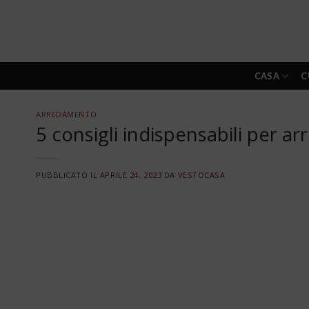
Skip
to
content
CASA
C
ARREDAMENTO
5 consigli indispensabili per 
PUBBLICATO IL
APRILE 24, 2023
DA
VESTOCASA