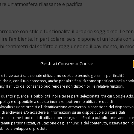
are un’atmosfera rilassante e pacifica.
rredare con stile e funzionalità il proprio soggiorno. Le ten
ire l’ambiente. In particolare, se si dispone di un locale con s
hi centimetri dal soffitto e raggiungono il pavimento, in mo
Gestisci Consenso Cookie
bile per arredare con stile e funzionalità il proprio soggio
ti possono delimitare gli spazi e donare un tocco di eleganza
 e terze parti selezionate utilizziamo cookie o tecnologie simili per finalità
niche e, con il tuo consenso, anche per altre finalità come specificato nella
cook
giuste dimensioni, in modo che siano ben proporzionati al div
icy
. Il rifiuto del consenso può rendere non disponibili le relative funzioni.
 quanto riguarda la pubblicità, noi e terze parti selezionate, tra cui Google Ads,
 policy è disponibile a
questo indirizzo
, potremmo utilizzare dati di
localizzazione precisi e l’identificazione attraverso la scansione del dispositivo,
e di archiviare e/o accedere a informazioni su un dispositivo e trattare dati
giorno confortevole ed accogliente. Innanzitutto, è import
sonali come i tuoi dati di utilizzo, per le seguenti finalità pubblicitarie: annunci 
tenuti personalizzati, valutazione degli annunci e del contenuto, osservazioni d
disponibile.
blico e sviluppo di prodotti.