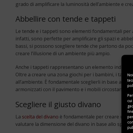
grado di amplificare la luminosità dell’ambiente e cre
Abbellire con tende e tappeti
Le tende e i tappeti sono elementi fondamentali per a
infatti, sono perfette per amplificare gli spazi e abbell
bassi, si possono scegliere tende che partono da poc
creare l’illusione di un ambiente più ampio.
Anche i tappeti rappresentano un elemento indispensa
Oltre a creare una zona giochi per i bambini, i tappe
Noi
tec
all’ambiente. È fondamentale sceglierli in base alle 
pol
armonizzati con il pavimento e i mobili circostanti.
Per
cui
Scegliere il giusto divano
geo
fin
La
scelta del divano
è fondamentale per creare un sog
per
con
valutare la dimensione del divano in base allo spazio 
pub