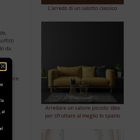
L’arredo di un salotto classico
de,
offitti
do da
rno.
 e calore
ie
ano e
 la
Arredare un salone piccolo: idee
 al
per sfruttare al meglio lo spazio
ante
e
el