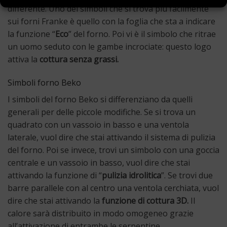
differente. Uno dei simboli che si trova più facilmente
sui forni Franke è quello con la foglia che sta a indicare
la funzione “
Eco
” del forno. Poi vi è il simbolo che ritrae
un uomo seduto con le gambe incrociate: questo logo
attiva la
cottura senza grassi.
Simboli forno Beko
I simboli del forno Beko si differenziano da quelli
generali per delle piccole modifiche. Se si trova un
quadrato con un vassoio in basso e una ventola
laterale, vuol dire che stai attivando il sistema di pulizia
del forno. Poi se invece, trovi un simbolo con una goccia
centrale e un vassoio in basso, vuol dire che stai
attivando la funzione di “
pulizia
idrolitica
”. Se trovi due
barre parallele con al centro una ventola cerchiata, vuol
dire che stai attivando la
funzione di cottura 3D.
Il
calore sarà distribuito in modo omogeneo grazie
all’attivazione di entrambe le serpentine.