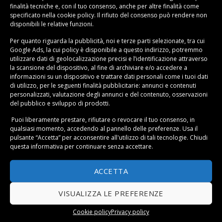
sono anche i simboli “
Cook
” oppure “
Cook3
”: la prima
finalità tecniche e, con il tuo consenso, anche per altre finalità come
specificato nella
cookie policy
. Il rifiuto del consenso può rendere non
permette di evitare la fase di preriscaldamento del
disponibili le relative funzioni.
forno, mentre invece la seconda permette la cottura
Per quanto riguarda la pubblicità, noi e terze parti selezionate, tra cui
contemporanea di tre tipi di pietanze. Poi vi è un
Google Ads, la cui policy è disponibile a
questo indirizzo
, potremmo
simbolo con la
lettera “P
”: indica le temperature adatte
utilizzare dati di geolocalizzazione precisi e l’identificazione attraverso
per il forno a legna. Usala per cuocere pane o pizza. Nei
la scansione del dispositivo, al fine di archiviare e/o accedere a
informazioni su un dispositivo e trattare dati personali come i tuoi dati
principali modelli vi è inoltre, il simbolo di un animale
di utilizzo, per le seguenti finalità pubblicitarie: annunci e contenuti
che sta a indicare la cottura di carne di grosse
personalizzati, valutazione degli annunci e del contenuto, osservazioni
del pubblico e sviluppo di prodotti.
dimensioni, anche di più di 2 kg e mezzo. Infine, sul
forno Whirlpool puoi trovare anche il simbolo che
Puoi liberamente prestare, rifiutare o revocare il tuo consenso, in
indica il termometro con un disegno di una scacchiera:
qualsiasi momento, accedendo al pannello delle preferenze. Usa il
pulsante “Accetta” per acconsentire all'utilizzo di tali tecnologie. Chiudi
attiva la
pirolisi
per garantire una pulizia totale
questa informativa per continuare senza accettare.
dell’elettrodomestico.
ACCETTA
Simboli forno Franke
I simboli del forno Franke variano in maniera notevole
VISUALIZZA LE PREFERENZE
di modello in modello. A seconda della tipologia di
Cookie policy
Privacy policy
prodotto che si sceglie si potrà trovare qualcosa di