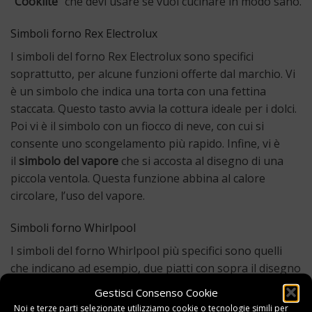
“
Cooklite
” che devi usare se vuoi cucinare in modo sano.
Simboli forno Rex Electrolux
I simboli del forno Rex Electrolux sono specifici
soprattutto, per alcune funzioni offerte dal marchio. Vi
è un simbolo che indica una torta con una fettina
staccata. Questo tasto avvia la cottura ideale per i dolci.
Poi vi è il simbolo con un fiocco di neve, con cui si
consente uno scongelamento più rapido. Infine, vi è
il
simbolo del vapore
che si accosta al disegno di una
piccola ventola. Questa funzione abbina al calore
circolare, l’uso del vapore.
Simboli forno Whirlpool
I simboli del forno Whirlpool più specifici sono quelli
che indicano ad esempio, due piatti con sopra il disegno
di una ventola. Questo simbolo sta a indicare la cottura
Gestisci Consenso Cookie
che avviene su più ripiani contemporaneamente. Vi
Noi e terze parti selezionate utilizziamo cookie o tecnologie simili per