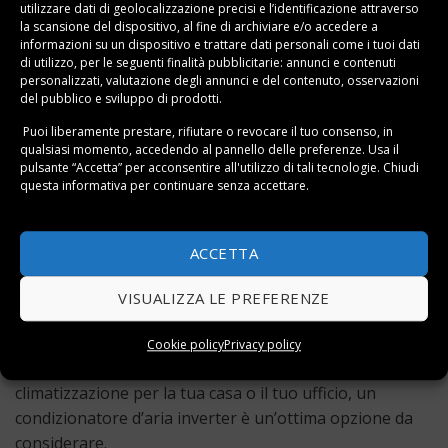
utilizzare dati di geolocalizzazione precisi e l’identificazione attraverso
Manutenzione
: richiedono una manutenzione
la scansione del dispositivo, al fine di archiviare e/o accedere a
informazioni su un dispositivo e trattare dati personali come i tuoi dati
regolare per garantire il corretto funzionamento. Il
di utilizzo, per le seguenti finalità pubblicitarie: annunci e contenuti
compressore e gli altri componenti devono essere
personalizzati, valutazione degli annunci e del contenuto, osservazioni
controllati e puliti regolarmente per evitare guasti e
del pubblico e sviluppo di prodotti.
garantire l’efficienza energetica.
Puoi liberamente prestare, rifiutare o revocare il tuo consenso, in
qualsiasi momento, accedendo al pannello delle preferenze. Usa il
I condizionatori d’aria inverter sono un’opzione
pulsante “Accetta” per acconsentire all'utilizzo di tali tecnologie. Chiudi
questa informativa per continuare senza accettare.
efficiente per il raffreddamento di case e uffici.
Forniscono un raffreddamento costante, consumano
poca energia e funzionano a un livello di rumorosità
ACCETTA
basso. Hanno una durata maggiore e sono rispettosi
dell’ambiente: sebbene richiedano un’installazione
VISUALIZZA LE PREFERENZE
professionale e una manutenzione regolare, la loro
efficienza energetica si traduce in bollette elettriche più
Cookie policy
Privacy policy
basse. Se stai considerando un sistema di
climatizzazione per la tua casa o il tuo ufficio, un
condizionatore d’aria inverter è un’ottima opzione da
considerare.