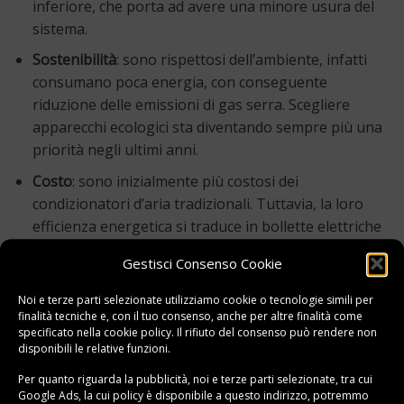
inferiore, che porta ad avere una minore usura del
sistema.
Sostenibilità
: sono rispettosi dell’ambiente, infatti
consumano poca energia, con conseguente
riduzione delle emissioni di gas serra. Scegliere
apparecchi ecologici sta diventando sempre più una
priorità negli ultimi anni.
Costo
: sono inizialmente più costosi dei
condizionatori d’aria tradizionali. Tuttavia, la loro
efficienza energetica si traduce in bollette elettriche
più basse, per questo vengono considerati
Gestisci Consenso Cookie
un’opzione conveniente a lungo termine.
Noi e terze parti selezionate utilizziamo cookie o tecnologie simili per
Installazione
: richiedono un’installazione
finalità tecniche e, con il tuo consenso, anche per altre finalità come
professionale, il processo è complicato a causa della
specificato nella
cookie policy
. Il rifiuto del consenso può rendere non
necessità di adattare le dimensioni dell’unità alle
disponibili le relative funzioni.
esigenze di raffreddamento della stanza, ma questo
Per quanto riguarda la pubblicità, noi e terze parti selezionate, tra cui
eviterà problemi in futuro.
Google Ads, la cui policy è disponibile a
questo indirizzo
, potremmo