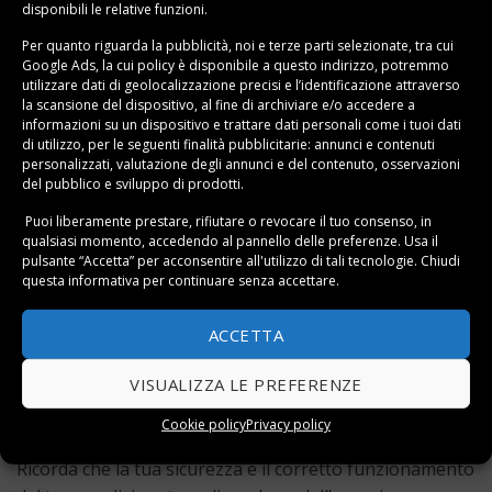
disponibili le relative funzioni.
sui principali motori di ricerca. Verifica la loro
esperienza nel settore e
cerca recensioni o
Per quanto riguarda la pubblicità, noi e terze parti selezionate, tra cui
testimonianze di clienti soddisfatti.
È anche consigliabile
Google Ads, la cui policy è disponibile a
questo indirizzo
, potremmo
utilizzare dati di geolocalizzazione precisi e l’identificazione attraverso
chiedere raccomandazioni a familiari, amici o vicini
che
la scansione del dispositivo, al fine di archiviare e/o accedere a
hanno recentemente installato un condizionatore. In
informazioni su un dispositivo e trattare dati personali come i tuoi dati
di utilizzo, per le seguenti finalità pubblicitarie: annunci e contenuti
questo modo,
potrai avere una migliore idea delle
personalizzati, valutazione degli annunci e del contenuto, osservazioni
opzioni disponibili
e
scegliere il professionista più
del pubblico e sviluppo di prodotti.
adatto
alle tue esigenze.
Puoi liberamente prestare, rifiutare o revocare il tuo consenso, in
qualsiasi momento, accedendo al pannello delle preferenze. Usa il
L’installazione di un condizionatore richiede
pulsante “Accetta” per acconsentire all'utilizzo di tali tecnologie. Chiudi
competenze e conoscenze specifiche che solo gli
questa informativa per continuare senza accettare.
installatori di condizionatori specializzati possono
ACCETTA
offrire.
Affidarsi a professionisti esperti garantisce una
corretta installazione
e può aiutare a
minimizzare i
VISUALIZZA LE PREFERENZE
possibili rischi associati alla manipolazione di elettricità
e
refrigerante.
Cookie policy
Privacy policy
Ricorda che la tua sicurezza e il corretto funzionamento