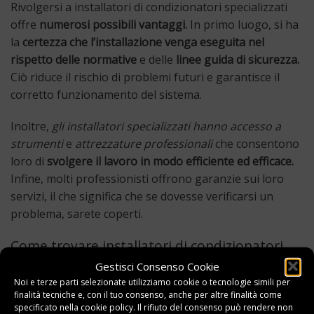
Rivolgersi a installatori di condizionatori specializzati
offre
numerosi possibili vantaggi.
In primo luogo, si ha
la
certezza che l’installazione venga eseguita nel
rispetto delle normative
e delle
linee guida di sicurezza.
Ciò riduce il rischio di problemi futuri e garantisce il
corretto funzionamento del sistema.
Inoltre,
gli installatori specializzati hanno accesso a
strumenti
e
attrezzature professionali
che consentono
loro di
svolgere il lavoro in modo efficiente ed efficace.
Infine, molti professionisti offrono garanzie sui loro
servizi, il che significa che se dovesse verificarsi un
problema, sarete coperti.
Come trovare installatori di condizionatori
specializzati
Gestisci Consenso Cookie
Noi e terze parti selezionate utilizziamo cookie o tecnologie simili per
Per
trovare installatori di condizionatori specializzati
finalità tecniche e, con il tuo consenso, anche per altre finalità come
nella tua zona, puoi
iniziare facendo una ricerca online
specificato nella
cookie policy
. Il rifiuto del consenso può rendere non