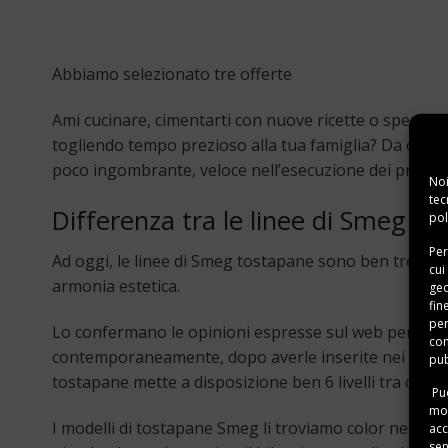
Abbiamo selezionato tre offerte
Ami cucinare, cimentarti con nuove ricette o sperimen
togliendo tempo prezioso alla tua famiglia? Da oggi, 
poco ingombrante, veloce nell’esecuzione dei progr
Noi
tec
Differenza tra le linee di Smeg t
pol
Per
Ad oggi, le linee di Smeg tostapane sono ben tre, al f
cui
armonia estetica.
geo
fin
per
Lo confermano le opinioni espresse sul web per il
to
con
contemporaneamente, dopo averle inserite nei due sc
pub
tostapane mette a disposizione ben 6 livelli tra cui sc
Puo
mom
I modelli di tostapane Smeg li troviamo color nero, 
acc
sen