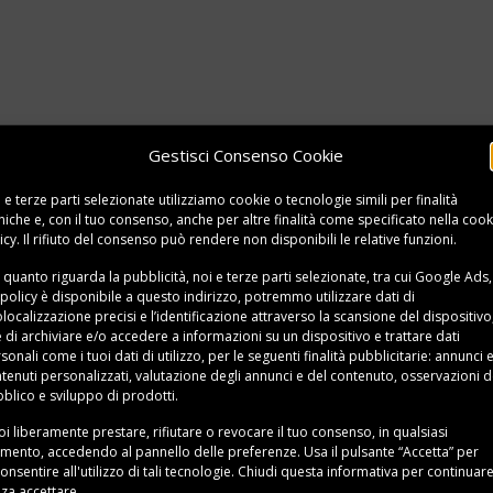
tare con quello che trovi nel frigo ma non sopporti proprio 
Gestisci Consenso Cookie
puoi dire finalmente addio alle briciole dappertutto grazie a
ammi e dal design moderno.
 e terze parti selezionate utilizziamo cookie o tecnologie simili per finalità
niche e, con il tuo consenso, anche per altre finalità come specificato nella
cook
ostapane
icy
. Il rifiuto del consenso può rendere non disponibili le relative funzioni.
 quanto riguarda la pubblicità, noi e terze parti selezionate, tra cui Google Ads,
ine di venire incontro alle esigenze dei clienti. Ciascuna di 
 policy è disponibile a
questo indirizzo
, potremmo utilizzare dati di
localizzazione precisi e l’identificazione attraverso la scansione del dispositivo,
e di archiviare e/o accedere a informazioni su un dispositivo e trattare dati
sonali come i tuoi dati di utilizzo, per le seguenti finalità pubblicitarie: annunci 
stapane Smeg 4 fette
, chiamato così perché garantisce la po
tenuti personalizzati, valutazione degli annunci e del contenuto, osservazioni d
omparti. C’è anche l’opzione per lo scongelamento o la dora
blico e sviluppo di prodotti.
egliere grazie alla manopola retroilluminata in stile anni 50’.
i liberamente prestare, rifiutare o revocare il tuo consenso, in qualsiasi
ento, accedendo al pannello delle preferenze. Usa il pulsante “Accetta” per
rosso bianco ma sono soltanto alcune delle tantissime tonal
onsentire all'utilizzo di tali tecnologie. Chiudi questa informativa per continuar
za accettare.