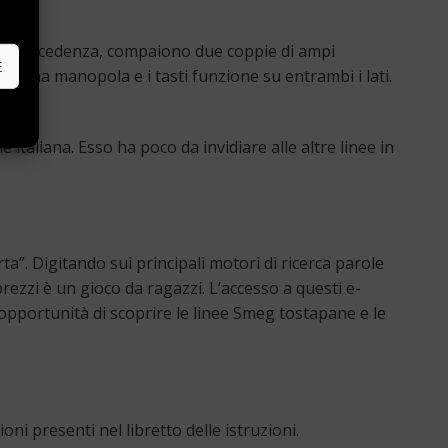
a in precedenza, compaiono due coppie di ampi
E
o una manopola e i tasti funzione su entrambi i lati.
italiana. Esso ha poco da invidiare alle altre linee in
a”. Digitando sui principali motori di ricerca parole
zi è un gioco da ragazzi. L’accesso a questi e-
’opportunità di scoprire le linee Smeg tostapane e le
ni presenti nel libretto delle istruzioni.