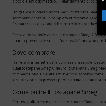
piccolo elettrodomestico, il bilanciamento di colori n
Un grande successo anche per il tostapane Smeg a 4 s
scomparti operanti in completa autonomia. Questa volt
Preparare la colazione, il brunch o la merenda divi
Resta apprezzabile anche il tostapane Smeg 2 fette che
quanto presenta le stesse funzionalità ma scomparti m
Dove comprare
Nell’era di internet e delle connessioni rapide, basta
quali tostapane Smeg Unieuro, tostapane Smeg Media
commerce può avvenire attraverso dispositivi come PC,
loro funzionalità presso i punti vendita dei più noti ri
Come pulire il tostapane Smeg
Per una pulizia esemplare del tostapane Smeg, il consig