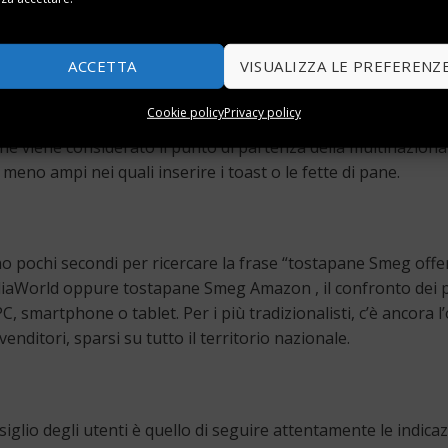
ella zona giorno.
comparti. Nello specifico, a differenza della linea descritt
ACCETTA
VISUALIZZA LE PREFERENZ
a, nella struttura in acciaio dell’elettrodomestico compaion
ene molto meno impegnativo.
Cookie policy
Privacy policy
 viene considerato il punto di partenza della multinazionale 
eno ampi nei quali inserire i toast o le fette di pane.
no pochi secondi per ricercare la frase “tostapane Smeg offert
World oppure tostapane Smeg Amazon , il confronto dei prez
 smartphone o tablet. Per i più tradizionalisti, c’è ancora l
venditori, sparsi su tutto il territorio nazionale.
lio degli utenti è quello di seguire attentamente le indicazio