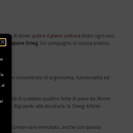
l’idea di dover
pulire il piano cottura
dopo ogni uso,
l
tostapane Smeg
. Un compagno in cucina pratico,
ie
 la
esse è un concentrato di ergonomia, funzionalità ed
 al
e
ssibilità di scaldare quattro fette di pane da 36mm
el
tura. Riguardo alla doratura, lo Smeg 4 fette
ità per conservare immutato, anche con questo
e