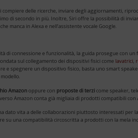
 compiere delle ricerche, inviare degli aggiornamenti, riprod
mo di secondo in più. Inoltre, Siri offre la possibilità di i
che manca in Alexa e nell’assistente vocale Google.
di connessione e funzionalità, la guida prosegue con un focu
ndata sul collegamento dei dispositivi fisici come
lavatrici
,
r
ere e spegnere un dispositivo fisico, basta uno smart speake
 modello.
chio Amazon
oppure con
proposte di terzi
come speaker, tele
niverso Amazon conta già migliaia di prodotti compatibili con
ato vita a delle collaborazioni piuttosto interessati per la 
 su una compatibilità circoscritta a prodotti con la mela inci