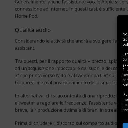
Generalmente, anche l’assistente vocale Apple si serve
connessione ad Internet. In questi casi, è sufficiente
Home Pod.
Qualità audio
Noi
tec
Considerando le attività che andrà a svolgere l’assis
pol
assistant.
Per
cui
Tra questi, per il rapporto qualità – prezzo, spicca
Am
geo
ad un’acquisizione impeccabile dei suoni e dei comand
fin
per
3” che punta verso l’alto e al tweeter da 0,8” sulla 
con
troppo vicine o al posizionamento dello smart speake
pub
Puo
In alternativa, chi si accontenta di una riproduzion
mom
e tweeter a regolare le frequenze, l’assistente vocale
acc
breve, la riproduzione ottimale di brani in streaming 
sen
Prima di chiudere il discorso sul comparto audio, no