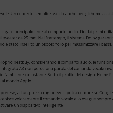
vole. Un concetto semplice, valido anche per gli home assista
 legato principalmente al comparto audio. Fin dai primi utilizz
il tweeter da 25 mm. Nel frattempo, il sistema Dolby garanti
io è stato inserito un piccolo foro per massimizzare i bassi
proprio bestbuy, considerando il comparto audio, le funziona
p integrato A8 non perde una parola del comando vocale rivol
dell’ambiente circostante. Sotto il profilo del design, Home
lo al mondo Apple.
ppe pretese, ad un prezzo ragionevole potrà contare su Goog
cepisce velocemente il comando vocale e lo esegue sempre al m
tivare un dispositivo intelligente.