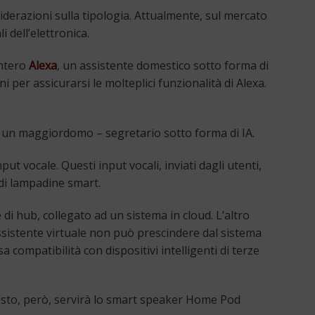
siderazioni sulla tipologia. Attualmente, sul mercato
 dell’elettronica.
intero
Alexa
, un assistente domestico sotto forma di
i per assicurarsi le molteplici funzionalità di Alexa.
 di un maggiordomo – segretario sotto forma di IA.
t vocale. Questi input vocali, inviati dagli utenti,
 di lampadine smart.
di hub, collegato ad un sistema in cloud. L’altro
ssistente virtuale non può prescindere dal sistema
a compatibilità con dispositivi intelligenti di terze
questo, però, servirà lo smart speaker Home Pod