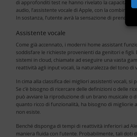
di approfonditi test ne hanno rivelato la capacità di a
audio, l’assistente vocale di Apple, con la combinazio
In sostanza, l’utente avrà la sensazione di prendere 
Assistente vocale
Come già accennato, i moderni home assistant funzion
soddisfare le richieste provenienti da genitori e figli.
sistemi in cloud, chiamate ad eseguire una vasta gamm
reattività agli input vocali, la naturalezza del tono d
In cima alla classifica dei migliori assistenti vocali,
Se c’è bisogno di ricercare delle definizioni o delle ri
può avviare la riproduzione di un brano musicale o di
quanto ricco di funzionalità, ha bisogno di migliorie al
non esiste.
Benché disponga di tempi di reattività inferiori ad Al
maniera fluida con l’utente. Probabilmente, tali doti