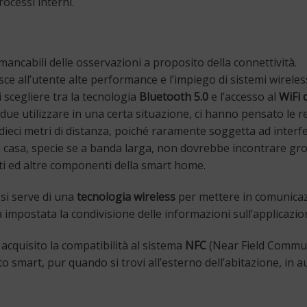
ocessi interni.
mancabili delle osservazioni a proposito della connettività.
ce all’utente alte performance e l’impiego di sistemi wireles
di scegliere tra la tecnologia
Bluetooth 5.0
e l’accesso al
WiFi 
e due utilizzare in una certa situazione, ci hanno pensato le 
ieci metri di distanza, poiché raramente soggetta ad interfer
t di casa, specie se a banda larga, non dovrebbe incontrare gr
nti ed altre componenti della smart home.
si serve di una
tecnologia wireless
per mettere in comunicaz
ta impostata la condivisione delle informazioni sull’applicazi
acquisito la compatibilità al sistema
NFC
(Near Field Communi
to smart, pur quando si trovi all’esterno dell’abitazione, in a