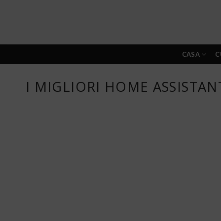
Skip
to
content
CASA
C
I MIGLIORI HOME ASSISTAN