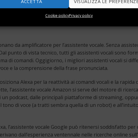
ACCETTA
VISUALIZZA LE PREFERENZ
nalizzare autonomamente l’acustica dell’ambiente circostante, 
ne tra woofer ad alta escursione ed un blocco di sette tweeter,
Cookie policy
Privacy policy
parte ad un concerto privato.
ano da amplificatore per l’assistente vocale. Senza assisten
 Dal punto di vista tecnico, tutti gli assistenti vocali sono for
a di comandi. Oggigiorno, i migliori assistenti vocali si diff
i voce e la comprensione della frase pronunciata.
 si posiziona Alexa per la reattività ai comandi vocali e la ra
cette, l’assistente vocale Amazon si serve del motore di ricerc
 un podcast, dalle principali piattaforme di streaming, oppur
 tono di voce (a tratti sembra quella di un robot) e all’intuito 
exa, l’assistente vocale Google può ritenersi soddisfatto per
 derivano dall’esperienza ventennale nelle ricerche online su