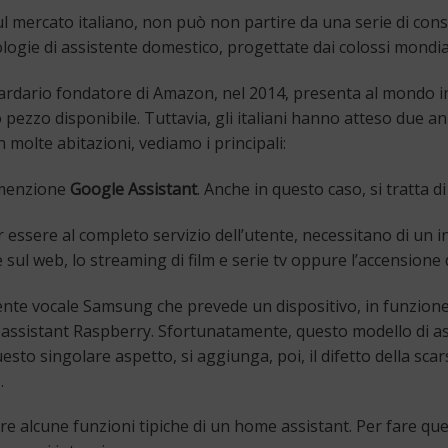
sul mercato italiano, non può non partire da una serie di con
logie di assistente domestico, progettate dai colossi mondiali
liardario fondatore di Amazon, nel 2014, presenta al mondo 
o pezzo disponibile. Tuttavia, gli italiani hanno atteso due ann
 molte abitazioni, vediamo i principali:
e menzione
Google Assistant
. Anche in questo caso, si tratta
ssere al completo servizio dell’utente, necessitano di un inpu
 sul web, lo streaming di film e serie tv oppure l’accensione
stente vocale Samsung che prevede un dispositivo, in funzione 
me assistant Raspberry. Sfortunatamente, questo modello di a
sto singolare aspetto, si aggiunga, poi, il difetto della scars
.
gere alcune funzioni tipiche di un home assistant. Per fare 