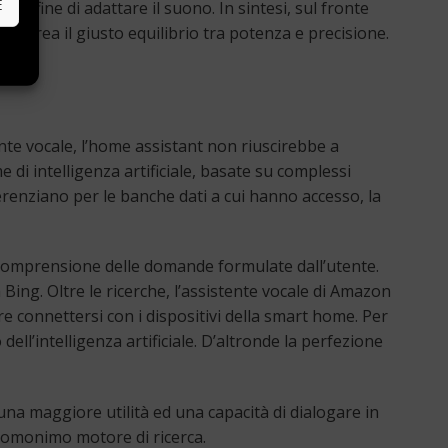
E
al fine di adattare il suono. In sintesi, sul fronte
 ricrea il giusto equilibrio tra potenza e precisione.
te vocale, l’home assistant non riuscirebbe a
me di intelligenza artificiale, basate su complessi
erenziano per le banche dati a cui hanno accesso, la
pida comprensione delle domande formulate dall’utente.
a Bing. Oltre le ricerche, l’assistente vocale di Amazon
e connettersi con i dispositivi della smart home. Per
dell’intelligenza artificiale. D’altronde la perfezione
 una maggiore utilità ed una capacità di dialogare in
ll’omonimo motore di ricerca.