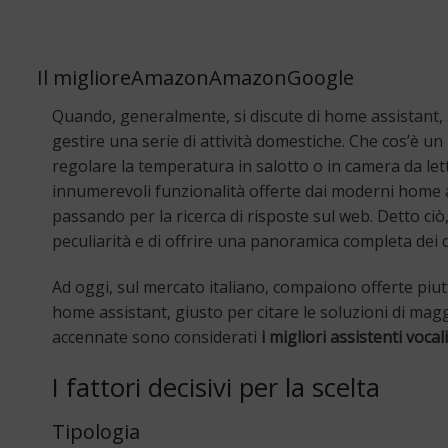
Il migliore
Amazon
Amazon
Google
Quando, generalmente, si discute di home assistant, 
gestire una serie di attività domestiche. Che cos’è un
regolare la temperatura in salotto o in camera da le
innumerevoli funzionalità offerte dai moderni home as
passando per la ricerca di risposte sul web. Detto ciò,
peculiarità e di offrire una panoramica completa dei di
Ad oggi, sul mercato italiano, compaiono offerte piut
home assistant, giusto per citare le soluzioni di maggi
accennate sono considerati
i migliori assistenti vocal
I fattori decisivi per la scelta
Tipologia