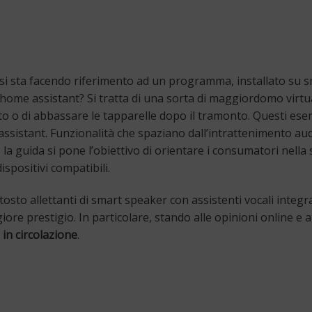
si sta facendo riferimento ad un programma, installato su sm
 home assistant? Si tratta di una sorta di maggiordomo virtual
tto o di abbassare le tapparelle dopo il tramonto. Questi es
sistant. Funzionalità che spaziano dall’intrattenimento audi
 la guida si pone l’obiettivo di orientare i consumatori nella
spositivi compatibili.
tosto allettanti di smart speaker con assistenti vocali inte
ore prestigio. In particolare, stando alle opinioni online e al
i in circolazione
.