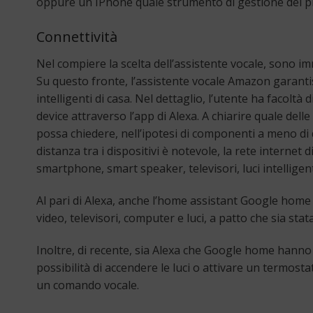
oppure un IPhone quale strumento di gestione dei pr
Connettività
Nel compiere la scelta dell’assistente vocale, sono im
Su questo fronte, l’assistente vocale Amazon garantis
intelligenti di casa. Nel dettaglio, l’utente ha facoltà 
device attraverso l’app di Alexa. A chiarire quale dell
possa chiedere, nell’ipotesi di componenti a meno di d
distanza tra i dispositivi è notevole, la rete interne
smartphone, smart speaker, televisori, luci intellige
Al pari di Alexa, anche l’home assistant Google home 
video, televisori, computer e luci, a patto che sia sta
Inoltre, di recente, sia Alexa che Google home hanno 
possibilità di accendere le luci o attivare un termosta
un comando vocale.