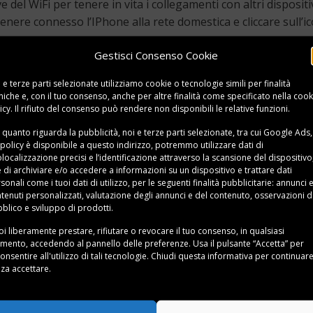
 del WiFi per tenere in vita i collegamenti con altri disposi
 tenere connesso l’IPhone alla rete domestica e cliccare sull’i
Gestisci Consenso Cookie
 e terze parti selezionate utilizziamo cookie o tecnologie simili per finalità
niche e, con il tuo consenso, anche per altre finalità come specificato nella
cook
tente domestico, prima di passare all’acquisto, conviene dar
icy
. Il rifiuto del consenso può rendere non disponibili le relative funzioni.
 quanto riguarda la pubblicità, noi e terze parti selezionate, tra cui Google Ads,
 policy è disponibile a
questo indirizzo
, potremmo utilizzare dati di
azon Echo
dotato di un impianto Dolby che funge da equal
localizzazione precisi e l’identificazione attraverso la scansione del dispositivo,
i vocali. Insomma, ascoltare i brani più amati si trasforma 
e di archiviare e/o accedere a informazioni su un dispositivo e trattare dati
sonali come i tuoi dati di utilizzo, per le seguenti finalità pubblicitarie: annunci 
facciata anteriore di Amazon Echo. Quest’ultimo diffonde l’au
tenuti personalizzati, valutazione degli annunci e del contenuto, osservazioni d
r in una zona di nicchia.
blico e sviluppo di prodotti.
i liberamente prestare, rifiutare o revocare il tuo consenso, in qualsiasi
e dei suoni, senza eccessive pretese, può contare sul compa
ento, accedendo al pannello delle preferenze. Usa il pulsante “Accetta” per
 Google beneficia di una certa potenza. Il merito è di una cop
onsentire all'utilizzo di tali tecnologie. Chiudi questa informativa per continuar
non rientra tra le priorità degli sviluppatori di Google Home
za accettare.
n possono mancare delle considerazioni su quello di Home Pod