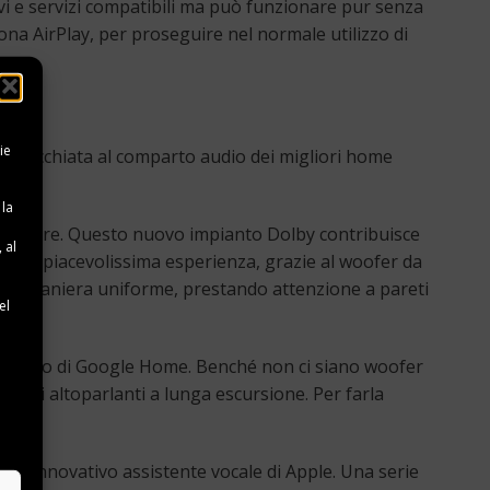
tivi e servizi compatibili ma può funzionare pur senza
cona AirPlay, per proseguire nel normale utilizzo di
ie
e un’occhiata al comparto audio dei migliori home
 la
izzatore. Questo nuovo impianto Dolby contribuisce
 al
in una piacevolissima esperienza, grazie al woofer da
e
dio in maniera uniforme, prestando attenzione a pareti
el
rto audio di Google Home. Benché non ci siano woofer
pia di altoparlanti a lunga escursione. Per farla
e
.
, l’innovativo assistente vocale di Apple. Una serie