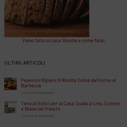
Pane fatto in casa: Ricette e come farlo
ULTIMI ARTICOLI
Peperoni Ripieni: 8 Ricette Estive dal Forno al
Barbecue
su
Commenti disabilitati
Peperoni
Ripieni:
Tessuti Estivi per la Casa: Guida a Lino, Cotone
8
e Materiali Freschi
Ricette
su
Commenti disabilitati
Estive
Tessuti
dal
Estivi
Forno