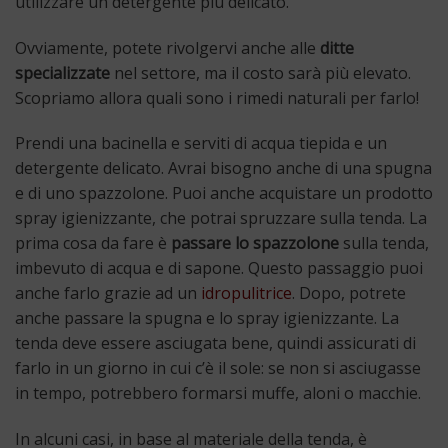
utilizzare un detergente più delicato.
Ovviamente, potete rivolgervi anche alle
ditte
specializzate
nel settore, ma il costo sarà più elevato.
Scopriamo allora quali sono i rimedi naturali per farlo!
Prendi una bacinella e serviti di acqua tiepida e un
detergente delicato. Avrai bisogno anche di una spugna
e di uno spazzolone. Puoi anche acquistare un prodotto
spray igienizzante, che potrai spruzzare sulla tenda. La
prima cosa da fare è
passare lo spazzolone
sulla tenda,
imbevuto di acqua e di sapone. Questo passaggio puoi
anche farlo grazie ad un
idropulitrice
. Dopo, potrete
anche passare la spugna e lo spray igienizzante. La
tenda deve essere asciugata bene, quindi assicurati di
farlo in un giorno in cui c’è il sole: se non si asciugasse
in tempo, potrebbero formarsi muffe, aloni o macchie.
In alcuni casi, in base al materiale della tenda, è