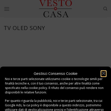
Skip
to
content
TV OLED SONY
Gestisci Consenso Cookie
Noi e terze parti selezionate utilizziamo cookie o tecnologie simili per
finalità tecniche e, con il tuo consenso, anche per altre finalità come
specificato nella
cookie policy
. Il rifiuto del consenso può rendere non
disponibili le relative funzioni.
Per quanto riguarda la pubblicità, noi e terze parti selezionate, tra cui
Google Ads, la cui policy è disponibile a
questo indirizzo
, potremmo
utilizzare dati di geolocalizzazione precisi e l’identificazione attraverso