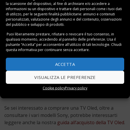
la scansione del dispositivo, al fine di archiviare e/o accedere a
informazioni su un dispositivo e trattare dati personali come i tuoi dati
di utilizzo, per le seguenti finalità pubblicitarie: annunci e contenuti
personalizzati, valutazione degli annunci e del contenuto, osservazioni
del pubblico e sviluppo di prodotti.
Puoi liberamente prestare, rifiutare o revocare il tuo consenso, in
qualsiasi momento, accedendo al pannello delle preferenze. Usa il
pulsante “Accetta” per acconsentire all'utilizzo di tali tecnologie. Chiudi
questa informativa per continuare senza accettare.
In questa pagina trovi tutti i modelli di
TV Oled Sony
che
puoi acquistare oggi. Raccogliamo le migliori Tv Oled
ACCETTA
che puoi trovare anche in offerta ad un prezzo
scontato: puoi infatti vedere tutti i televisori Sony Oled
VISUALIZZA LE PREFERENZE
scontati con il prezzo di listino ed il prezzo in offerta, in
modo da vedere subito quanto puoi risparmiare
Cookie policy
Privacy policy
acquistando oggi.
Se sei interessato a comprare una TV Oled, oltre a
consultare i vari modelli Sony, potrebbe interessarti
leggere anche la nostra
guida all’acquisto della TV Oled
.