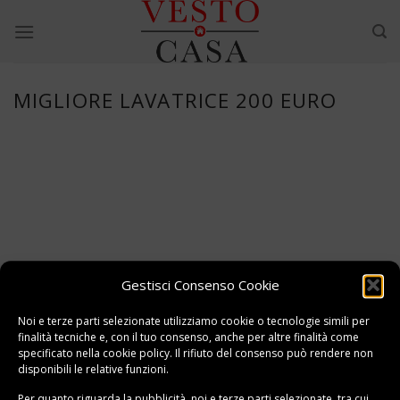
Skip
to
content
MIGLIORE LAVATRICE 200 EURO
Gestisci Consenso Cookie
Noi e terze parti selezionate utilizziamo cookie o tecnologie simili per
finalità tecniche e, con il tuo consenso, anche per altre finalità come
specificato nella
cookie policy
. Il rifiuto del consenso può rendere non
disponibili le relative funzioni.
Per quanto riguarda la pubblicità, noi e terze parti selezionate, tra cui