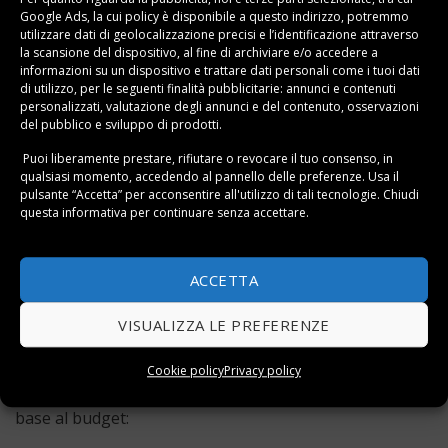
Google Ads, la cui policy è disponibile a
questo indirizzo
, potremmo
utilizzare dati di geolocalizzazione precisi e l’identificazione attraverso
la scansione del dispositivo, al fine di archiviare e/o accedere a
informazioni su un dispositivo e trattare dati personali come i tuoi dati
di utilizzo, per le seguenti finalità pubblicitarie: annunci e contenuti
personalizzati, valutazione degli annunci e del contenuto, osservazioni
del pubblico e sviluppo di prodotti.
Puoi liberamente prestare, rifiutare o revocare il tuo consenso, in
Vorresti acquistare la
lavatrice
ma non sai quale
qualsiasi momento, accedendo al pannello delle preferenze. Usa il
pulsante “Accetta” per acconsentire all'utilizzo di tali tecnologie. Chiudi
scegliere? Non vorresti spendere troppo e il tuo
questa informativa per continuare senza accettare.
budget è meno di 200€?
Sei nella sezione giusta per fare i primi passi! Di seguito
ACCETTA
ti proponiamo le
migliori lavatrici da 200 euro
. Modelli
di lavatrici sotto i 200 euro classici ed a carica dall’alto .
VISUALIZZA LE PREFERENZE
Potrebbe interessarti leggere la
guida alla scelta delle
Cookie policy
Privacy policy
lavatrici
od andare direttamente a
scoprire le offerte
in
base al budget: