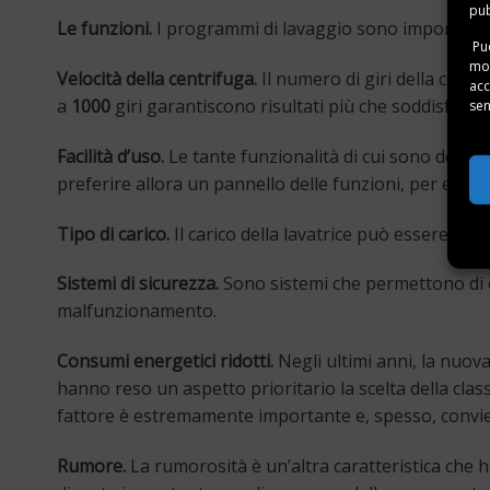
pub
Le funzioni.
I programmi di lavaggio sono importanti e
Puo
mom
Velocità della centrifuga.
Il numero di giri della centr
acc
a
1000
giri garantiscono risultati più che soddisfacent
sen
Facilità d’uso.
Le tante funzionalità di cui sono dotat
preferire allora un pannello delle funzioni, per esemp
Tipo di carico.
Il carico della lavatrice può essere fro
Sistemi di sicurezza.
Sono sistemi che permettono di ev
malfunzionamento.
Consumi energetici ridotti.
Negli ultimi anni, la nuov
hanno reso un aspetto prioritario la scelta della clas
fattore è estremamente importante e, spesso, convien
Rumore.
La rumorosità è un’altra caratteristica che 