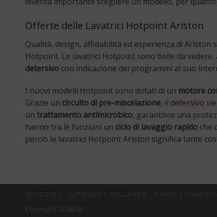
diventa importante scegliere un modello, per quanto 
Offerte delle Lavatrici Hotpoint Ariston
Qualità, design, affidabilità ed esperienza di Ariston 
Hotpoint. Le lavatrici Hotpoint sono belle da vedere, 
detersivo
con indicazione dei programmi al suo inte
I nuovi modelli Hotpoint sono dotati di un
motore con
Grazie un
circuito di pre-miscelazione
, il
detersivo
vie
un
trattamento antimicrobico
, garantisce una protez
hanno tra le funzioni un
ciclo di lavaggio rapido
che d
perciò le lavatrici Hotpoint Ariston significa tante co
VESTOCASA
COPYRIGHT E DISCLAIMER
TERMINI E CONDIZIO
Copyright 2026 ©