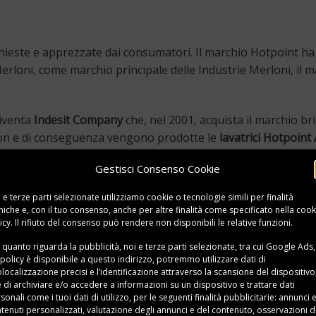
hieste e apprezzate dai consumatori. Il marchio Hotpoint ha 
erloni, come marchio principale delle Industrie Merloni, il m
diventa
Indesit Company
che, nel 2001, acquista il marchio br
ston e di conseguenza vengono prodotte le
lavatrici Hotpoint
lettrodomestici, mentre quest’ultimo continua ad esistere, pr
Gestisci Consenso Cookie
ston
 e terze parti selezionate utilizziamo cookie o tecnologie simili per finalità
niche e, con il tuo consenso, anche per altre finalità come specificato nella
cook
zioni diverse. Ci sono i modelli a incasso che vanno installat
icy
. Il rifiuto del consenso può rendere non disponibili le relative funzioni.
er rientrare nello spazio progettato per accoglierla. Esisto
 quanto riguarda la pubblicità, noi e terze parti selezionate, tra cui Google Ads,
ostati ogni volta che si ritiene opportuno.
 policy è disponibile a
questo indirizzo
, potremmo utilizzare dati di
localizzazione precisi e l’identificazione attraverso la scansione del dispositivo,
derazione. Le esigenze cambiano se si vive da soli o si ha un
e di archiviare e/o accedere a informazioni su un dispositivo e trattare dati
sonali come i tuoi dati di utilizzo, per le seguenti finalità pubblicitarie: annunci 
tenuti personalizzati, valutazione degli annunci e del contenuto, osservazioni d