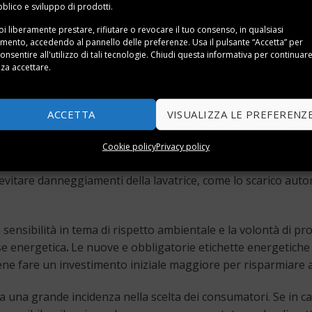
blico e sviluppo di prodotti.
 generalmente tutte le lavatrici hanno numerosi funzioni per
i liberamente prestare, rifiutare o revocare il tuo consenso, in qualsiasi
ento, accedendo al pannello delle preferenze. Usa il pulsante “Accetta” per
ifuga, che variano tra
1400
e
1600
, sono un aspetto importante
onsentire all'utilizzo di tali tecnologie. Chiudi questa informativa per continuar
i.
za accettare.
e le lavatrici di produzione più recente, possono rendere non
ACCETTA
VISUALIZZA LE PREFERENZ
io, semplice e intuitivo.
Cookie policy
Privacy policy
ntale o dall’alto. Quello frontale necessità di uno spazio mag
itare danneggiamenti della lavatrice, come lo scarico automa
a sensibilità in tema di rispetto ambientale e la volontà di
se energetica
.
Le nuove e obbligatorie etichette energetiche
e fare un investimento iniziale maggiore per risparmiare a 
ha una grande incidenza nella scelta dei consumatori. Se in ca