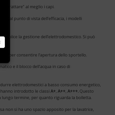
 “trattare” al meglio i capi.
. Dal punto di vista dell’efficacia, i modelli
e
 semplice la gestione dell’elettrodomestico. Si può
E
giore per consentire l’apertura dello sportello.
tico e il blocco dell’acqua in caso di
 produrre elettrodomestici a basso consumo energetico,
 hanno introdotto le classi
A+
,
A++
,
A+++.
Questo
lungo termine, per quanto riguarda la bolletta.
sa non si ha uno spazio apposito per la lavatrice,