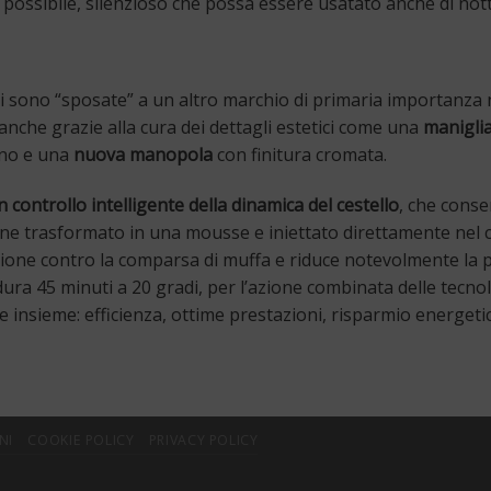
possibile, silenzioso che possa essere usatato anche di not
si sono “sposate” a un altro marchio di primaria importanza ne
anche grazie alla cura dei dettagli estetici come una
manigli
rno e una
nuova manopola
con finitura cromata.
 controllo intelligente della dinamica del cestello
, che consen
ne trasformato in una mousse e iniettato direttamente nel cu
ione contro la comparsa di muffa e riduce notevolmente la pr
ura 45 minuti a 20 gradi, per l’azione combinata delle tecno
se insieme: efficienza, ottime prestazioni, risparmio energeti
NI
COOKIE POLICY
PRIVACY POLICY