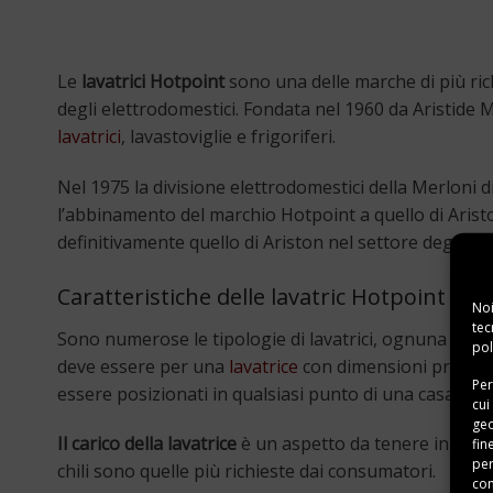
Le
lavatrici Hotpoint
sono una delle marche di più ric
degli elettrodomestici. Fondata nel 1960 da Aristide M
lavatrici
, lavastoviglie e frigoriferi.
Nel 1975 la divisione elettrodomestici della Merloni 
l’abbinamento del marchio Hotpoint a quello di Ari
definitivamente quello di Ariston nel settore degli e
Caratteristiche delle lavatric Hotpoint Ari
Noi
tec
Sono numerose le tipologie di lavatrici, ognuna con fun
pol
deve essere per una
lavatrice
con dimensioni precise p
Per
essere posizionati in qualsiasi punto di una casa e sp
cui
geo
Il carico della lavatrice
è un aspetto da tenere in consi
fin
per
chili sono quelle più richieste dai consumatori.
con