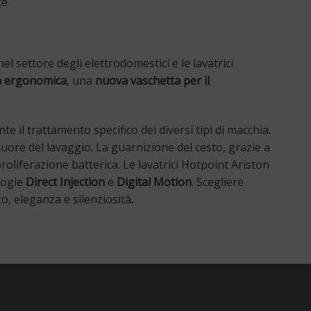
te
l settore degli elettrodomestici e le lavatrici
a ergonomica
, una
nuova vaschetta per il
te il trattamento specifico dei diversi tipi di macchia.
ore del lavaggio. La guarnizione del cesto, grazie a
oliferazione batterica. Le lavatrici Hotpoint Ariston
logie
Direct Injection
e
Digital Motion
. Scegliere
co, eleganza e silenziosità
.