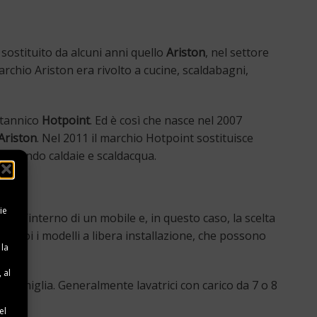
sostituito da alcuni anni quello
Ariston
, nel settore
archio Ariston era rivolto a cucine, scaldabagni,
itannico
Hotpoint
. Ed è così che nasce nel 2007
 Ariston
. Nel 2011 il marchio Hotpoint sostituisce
oducendo caldaie e scaldacqua.
ie
i all’interno di un mobile e, in questo caso, la scelta
no poi i modelli a libera installazione, che possono
 la
 al
a famiglia. Generalmente lavatrici con carico da 7 o 8
e
el