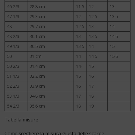
46 2/3
28.8 cm
11.5
12
13
47 1/3
29.3 cm
12
12.5
13.5
48
29.7 cm
12.5
13
14
48 2/3
30.1 cm
13
13.5
14.5
49 1/3
30.5 cm
13.5
14
15
50
31 cm
14
14.5
15.5
50 2/3
31.4 cm
14-
15
51 1/3
32.2 cm
15
16
52 2/3
33.9 cm
16
17
53 1/3
34.8 cm
17
18
54 2/3
35.6 cm
18
19
Tabella misure
Come scegliere la misura giusta delle scarpe