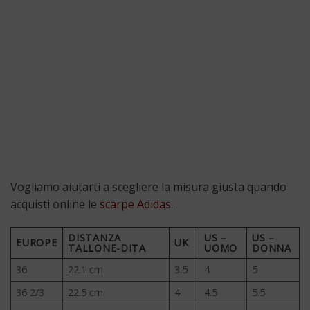
Vogliamo aiutarti a scegliere la misura giusta quando
acquisti online le
scarpe Adidas
.
DISTANZA
US –
US –
EUROPE
UK
TALLONE-DITA
UOMO
DONNA
36
22.1 cm
3.5
4
5
36 2/3
22.5 cm
4
4.5
5.5