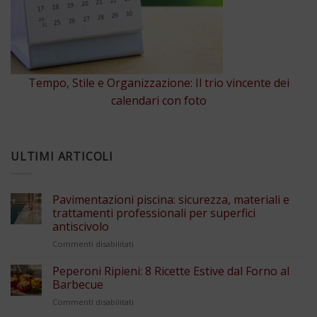
Tempo, Stile e Organizzazione: Il trio vincente dei
calendari con foto
ULTIMI ARTICOLI
Pavimentazioni piscina: sicurezza, materiali e
trattamenti professionali per superfici
antiscivolo
su
Commenti disabilitati
Pavimentazioni
piscina:
Peperoni Ripieni: 8 Ricette Estive dal Forno al
sicurezza,
Barbecue
materiali
su
Commenti disabilitati
e
Peperoni
trattamenti