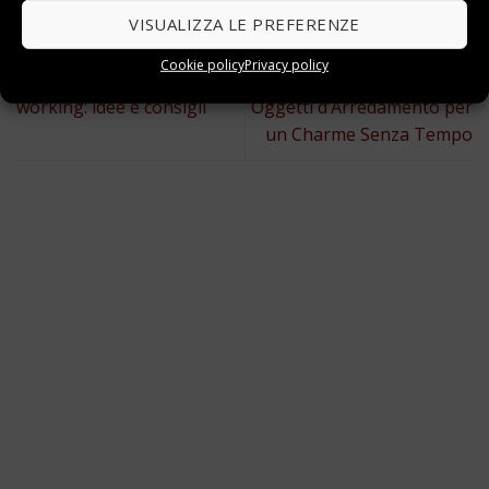
Questo elemento è stato inserito in
Guide
e taggato
Accessori
.
VISUALIZZA LE PREFERENZE
Eleganza Luminosa:
Cookie policy
Privacy policy
Casa a prova di smart
Candele Artistiche e
working: idee e consigli
Oggetti d’Arredamento per
un Charme Senza Tempo