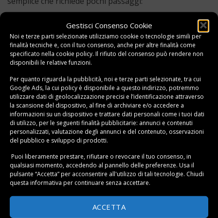
semplice che richiede pochi passaggi:
Pulizia dell’armadio
: Prima di utilizzare qualsiasi
Gestisci Consenso Cookie
profumo, assicurati che l’armadio sia pulito e privo di
Noi e terze parti selezionate utilizziamo cookie o tecnologie simili per
finalità tecniche e, con il tuo consenso, anche per altre finalità come
umidità o
muffa
.
specificato nella
cookie policy
. Il rifiuto del consenso può rendere non
disponibili le relative funzioni.
Scelta del profumo
: Scegli il tipo di profumo per
armadio che preferisci, in base al formato e alla
Per quanto riguarda la pubblicità, noi e terze parti selezionate, tra cui
Google Ads, la cui policy è disponibile a
questo indirizzo
, potremmo
fragranza desiderata.
utilizzare dati di geolocalizzazione precisi e l’identificazione attraverso
Posizionamento
: Disponi i profumi tra gli indumenti
la scansione del dispositivo, al fine di archiviare e/o accedere a
informazioni su un dispositivo e trattare dati personali come i tuoi dati
o negli angoli dell’armadio per un rilascio ottimale
di utilizzo, per le seguenti finalità pubblicitarie: annunci e contenuti
della fragranza.
personalizzati, valutazione degli annunci e del contenuto, osservazioni
del pubblico e sviluppo di prodotti.
Aggiornamenti periodici
: Ricorda di sostituire o
Puoi liberamente prestare, rifiutare o revocare il tuo consenso, in
aggiornare i profumi per armadi di tanto in tanto
qualsiasi momento, accedendo al pannello delle preferenze. Usa il
per mantenere l’efficacia.
pulsante “Accetta” per acconsentire all'utilizzo di tali tecnologie. Chiudi
questa informativa per continuare senza accettare.
ACCETTA