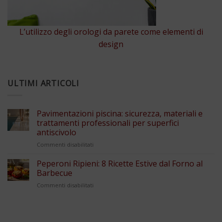
L’utilizzo degli orologi da parete come elementi di
design
ULTIMI ARTICOLI
Pavimentazioni piscina: sicurezza, materiali e
trattamenti professionali per superfici
antiscivolo
su
Commenti disabilitati
Pavimentazioni
piscina:
Peperoni Ripieni: 8 Ricette Estive dal Forno al
sicurezza,
Barbecue
materiali
su
Commenti disabilitati
e
Peperoni
trattamenti
Ripieni:
professionali
8
per
Ricette
superfici