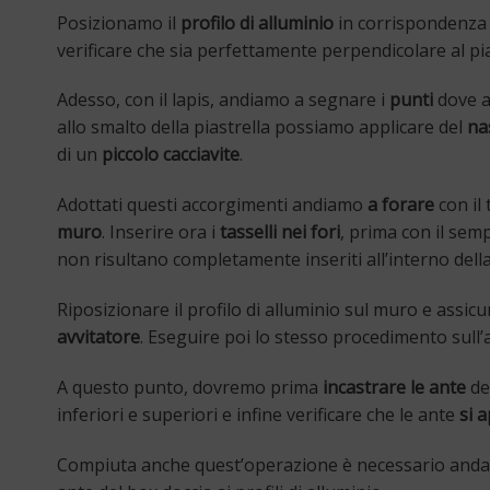
Posizionamo il
profilo di alluminio
in corrispondenza d
verificare che sia perfettamente perpendicolare al pia
Adesso, con il lapis, andiamo a segnare i
punti
dove a
allo smalto della piastrella possiamo applicare del
na
di un
piccolo
cacciavite
.
Adottati questi accorgimenti andiamo
a forare
con
il
muro
. Inserire ora i
tasselli nei fori
, prima con il semp
non risultano completamente inseriti all’interno dell
Riposizionare il profilo di alluminio sul muro e assicu
avvitatore
. Eseguire poi lo stesso procedimento sull’a
A questo punto, dovremo prima
incastrare le ante
del
inferiori e superiori e infine verificare che le ante
si 
Compiuta anche quest’operazione è necessario and