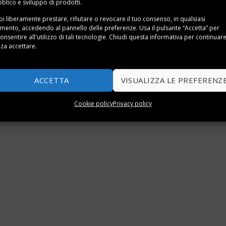
blico e sviluppo di prodotti.
i liberamente prestare, rifiutare o revocare il tuo consenso, in qualsiasi
ento, accedendo al pannello delle preferenze. Usa il pulsante “Accetta” per
onsentire all'utilizzo di tali tecnologie. Chiudi questa informativa per continuar
za accettare.
ACCETTA
VISUALIZZA LE PREFERENZ
Cookie policy
Privacy policy