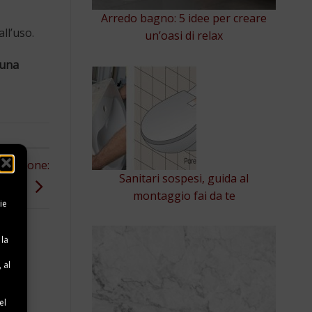
Arredo bagno: 5 idee per creare
ll’uso.
un’oasi di relax
una
pressione:
Sanitari sospesi, guida al
parmio
montaggio fai da te
ie
 la
 al
e
el