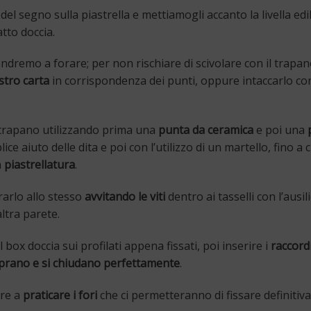
el segno sulla piastrella e mettiamogli accanto la livella edi
tto doccia.
ndremo a forare; per non rischiare di scivolare con il trapa
stro carta
in corrispondenza dei punti, oppure intaccarlo con 
 trapano
utilizzando prima una
punta da ceramica
e poi una
lice aiuto delle dita e poi con l’utilizzo di un martello, fino a 
a
piastrellatura
.
rarlo allo stesso
avvitando le viti
dentro ai tasselli con l’ausil
ltra parete.
 box doccia sui profilati appena fissati, poi inserire i
raccord
aprano e si chiudano perfettamente
.
are a
praticare i fori
che ci permetteranno di fissare definitiv