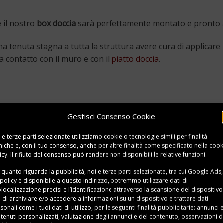
 il nostro
box doccia
sarà perfettamente montato e pronto a
na tenuta stagna a tutta la struttura avere cura di applicare
 a contatto con il muro e con il
piatto doccia
.
Gestisci Consenso Cookie
Modalità e tempi di cottura della pentola a 
velocità e ris
 e terze parti selezionate utilizziamo cookie o tecnologie simili per finalità
niche e, con il tuo consenso, anche per altre finalità come specificato nella
cook
icy
. Il rifiuto del consenso può rendere non disponibili le relative funzioni.
 quanto riguarda la pubblicità, noi e terze parti selezionate, tra cui Google Ads,
 policy è disponibile a
questo indirizzo
, potremmo utilizzare dati di
localizzazione precisi e l’identificazione attraverso la scansione del dispositivo,
e di archiviare e/o accedere a informazioni su un dispositivo e trattare dati
sonali come i tuoi dati di utilizzo, per le seguenti finalità pubblicitarie: annunci 
tenuti personalizzati, valutazione degli annunci e del contenuto, osservazioni d