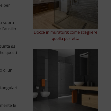
le per
no sopra
l’ausilio
Docce in muratura: come scegliere
quella perfetta
punta da
che questi
io di un
i angolari
amente le