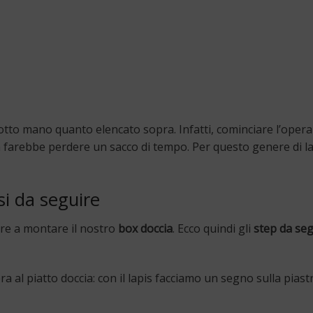
 sotto mano quanto elencato sopra. Infatti, cominciare l’opera
a farebbe perdere un sacco di tempo. Per questo genere di l
si da seguire
are a montare il nostro
box doccia
. Ecco quindi gli
step da se
a al piatto doccia: con il lapis facciamo un segno sulla piastr