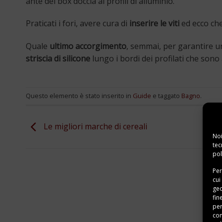
ante del box doccia ai profili di alluminio.
Praticati i fori, avere cura di
inserire le viti
ed ecco che
Quale
ultimo accorgimento
, semmai, per garantire u
striscia di silicone
lungo i bordi dei profilati che sono
Questo elemento è stato inserito in
Guide
e taggato
Bagno
.
Le migliori marche di cereali
Noi
tec
pol
Per
cui
geo
fin
per
con