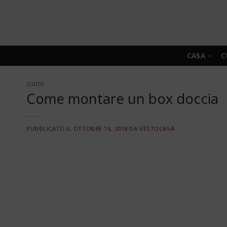
Skip
to
content
CASA
C
GUIDE
Come montare un box doccia
PUBBLICATO IL
OTTOBRE 16, 2018
DA
VESTOCASA