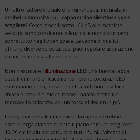
Un altro fattore cruciale è la rumorosità, misurata in
decibel rumorosità
. Una
cappa cucina silenziosa quale
scegliere
? Cerca modelli sotto i 60 dB alla massima
velocità: sono considerati silenziosi e non disturbano,
soprattutto negli open space. Le cappe di qualità
offrono diverse velocità, così puoi regolare aspirazione
e rumore in base alle necessità.
Non trascurare l’
illuminazione
LED
: una buona cappa
deve illuminare efficacemente il piano cottura. I LED
consumano poco, durano molto e offrono una luce
chiara e naturale. Alcuni modelli hanno anche luci
regolabili o colorate, per un tocco di design in più.
Infine, considera le dimensioni: la cappa dovrebbe
essere larga almeno quanto il piano cottura, meglio se
10-20 cm in più per catturare tutti i fumi. L’altezza di
installazione ideale è tra 65-75 cm per i fornelli a gas,