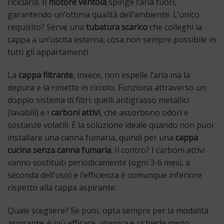
riciclarla. Il
motore ventola
spinge l’aria fuori,
garantendo un’ottima qualità dell’ambiente. L’unico
requisito? Serve una
tubatura scarico
che colleghi la
cappa a un’uscita esterna, cosa non sempre possibile in
tutti gli appartamenti.
La
cappa filtrante
, invece, non espelle l’aria ma la
depura e la rimette in circolo. Funziona attraverso un
doppio sistema di filtri: quelli antigrasso metallici
(lavabili) e i
carboni attivi
, che assorbono odori e
sostanze volatili. È la soluzione ideale quando non puoi
installare una canna fumaria, quindi per una
cappa
cucina senza canna fumaria
. Il contro? I carboni attivi
vanno sostituiti periodicamente (ogni 3-6 mesi, a
seconda dell’uso) e l’efficienza è comunque inferiore
rispetto alla cappa aspirante.
Quale scegliere? Se puoi, opta sempre per la modalità
aspirante: è più efficace, igienica e richiede meno