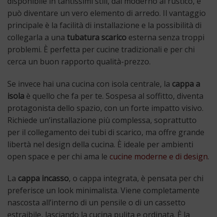
disponibile in tantissimi stili, dal moderno al rustico, e
può diventare un vero elemento di arredo. Il vantaggio
principale è la facilità di installazione e la possibilità di
collegarla a una
tubatura scarico
esterna senza troppi
problemi. È perfetta per cucine tradizionali e per chi
cerca un buon rapporto qualità-prezzo.
Se invece hai una cucina con isola centrale, la
cappa a
isola
è quello che fa per te. Sospesa al soffitto, diventa
protagonista dello spazio, con un forte impatto visivo.
Richiede un’installazione più complessa, soprattutto
per il collegamento dei tubi di scarico, ma offre grande
libertà nel design della cucina. È ideale per ambienti
open space e per chi ama le
cucine moderne e di design
.
La
cappa incasso
, o cappa integrata, è pensata per chi
preferisce un look minimalista. Viene completamente
nascosta all’interno di un pensile o di un cassetto
estraibile, lasciando la cucina pulita e ordinata. È la