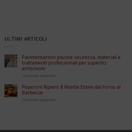
ULTIMI ARTICOLI
Pavimentazioni piscina: sicurezza, materiali e
trattamenti professionali per superfici
antiscivolo
su
Commenti disabilitati
Pavimentazioni
piscina:
Peperoni Ripieni: 8 Ricette Estive dal Forno al
sicurezza,
Barbecue
materiali
su
Commenti disabilitati
e
Peperoni
trattamenti
Ripieni:
professionali
8
per
Ricette
superfici
Estive
antiscivolo
dal