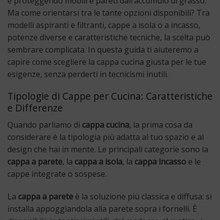
e proteggendo mobili e pareti dall’accumulo di grasso.
Ma come orientarsi tra le tante opzioni disponibili? Tra
modelli aspiranti e filtranti, cappe a isola o a incasso,
potenze diverse e caratteristiche tecniche, la scelta può
sembrare complicata. In questa guida ti aiuteremo a
capire come scegliere la cappa cucina giusta per le tue
esigenze, senza perderti in tecnicismi inutili.
Tipologie di Cappe per Cucina: Caratteristiche
e Differenze
Quando parliamo di
cappa cucina
, la prima cosa da
considerare è la tipologia più adatta al tuo spazio e al
design che hai in mente. Le principali categorie sono la
cappa a parete
, la
cappa a isola
, la
cappa incasso
e le
cappe integrate o sospese.
La
cappa a parete
è la soluzione più classica e diffusa: si
installa appoggiandola alla parete sopra i fornelli. È