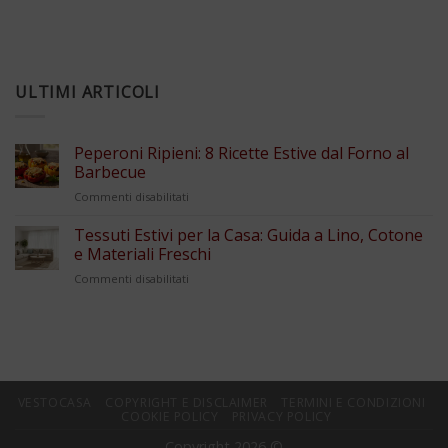
ULTIMI ARTICOLI
Peperoni Ripieni: 8 Ricette Estive dal Forno al
Barbecue
su
Commenti disabilitati
Peperoni
Ripieni:
Tessuti Estivi per la Casa: Guida a Lino, Cotone
8
e Materiali Freschi
Ricette
su
Commenti disabilitati
Estive
Tessuti
dal
Estivi
Forno
per
al
la
Barbecue
Casa:
Guida
a
VESTOCASA
COPYRIGHT E DISCLAIMER
TERMINI E CONDIZIONI
Lino,
COOKIE POLICY
PRIVACY POLICY
Cotone
Copyright 2026 ©
e