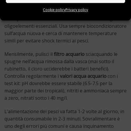
correttamente. La manutenzione settimanale consiste
Cookie policy
Privacy policy
principalmente in un cambio parziale dell’acqua del 20-
30%: questo rimuove i nitrati accumulati e reintegra
oligoelementi essenziali. Usa sempre biocondizionatore
sull’acqua nuova e cerca di mantenere temperature
simili per evitare shock termici ai pesci.
Mensilmente, pulisci il
filtro acquario
sciacquando le
spugne nell’acqua rimossa dalla vasca (mai sotto il
rubinetto, il cloro ucciderebbe i batteri benefici).
Controlla regolarmente i
valori acqua acquario
con i
test kit: pH dovrebbe essere stabile (6.5-7.5 per la
maggior parte dei tropicali), nitriti e ammoniaca sempre
a zero, nitrati sotto i 40 mg/l.
L’alimentazione dei pesci va fatta 1-2 volte al giorno, in
quantità consumabile in 2-3 minuti. Sovralimentare è
uno degli errori più comuni e causa inquinamento