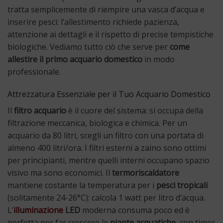
tratta semplicemente di riempire una vasca d’acqua e
inserire pesci: l’allestimento richiede pazienza,
attenzione ai dettagli e il rispetto di precise tempistiche
biologiche. Vediamo tutto ciò che serve per
come
allestire il primo acquario domestico
in modo
professionale.
Attrezzatura Essenziale per il Tuo Acquario Domestico
Il
filtro acquario
è il cuore del sistema: si occupa della
filtrazione meccanica, biologica e chimica. Per un
acquario da 80 litri, scegli un filtro con una portata di
almeno 400 litri/ora. I filtri esterni a zaino sono ottimi
per principianti, mentre quelli interni occupano spazio
visivo ma sono economici. Il
termoriscaldatore
mantiene costante la temperatura per i
pesci tropicali
(solitamente 24-26°C): calcola 1 watt per litro d’acqua.
L’
illuminazione
LED
moderna consuma poco ed è
perfetta per far crescere le
piante acquatiche
, con timer