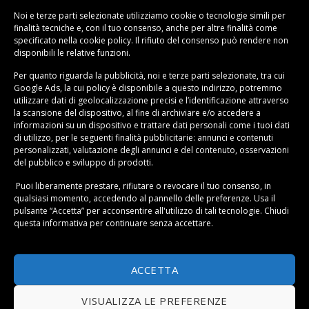
batteri starter commerciali o inserire materiale filtrante
Noi e terze parti selezionate utilizziamo cookie o tecnologie simili per
finalità tecniche e, con il tuo consenso, anche per altre finalità come
da un acquario maturo.
specificato nella
cookie policy
. Il rifiuto del consenso può rendere non
disponibili le relative funzioni.
Per quanto riguarda la pubblicità, noi e terze parti selezionate, tra cui
Google Ads, la cui policy è disponibile a
questo indirizzo
, potremmo
utilizzare dati di geolocalizzazione precisi e l’identificazione attraverso
la scansione del dispositivo, al fine di archiviare e/o accedere a
informazioni su un dispositivo e trattare dati personali come i tuoi dati
di utilizzo, per le seguenti finalità pubblicitarie: annunci e contenuti
personalizzati, valutazione degli annunci e del contenuto, osservazioni
del pubblico e sviluppo di prodotti.
Puoi liberamente prestare, rifiutare o revocare il tuo consenso, in
qualsiasi momento, accedendo al pannello delle preferenze. Usa il
pulsante “Accetta” per acconsentire all'utilizzo di tali tecnologie. Chiudi
questa informativa per continuare senza accettare.
Manutenzione e Gestione Quotidiana
dell’Acquario in Casa
ACCETTA
Gestire un
acquario casa
richiede costanza, ma non è
affatto un’attività opprimente se organizzata
VISUALIZZA LE PREFERENZE