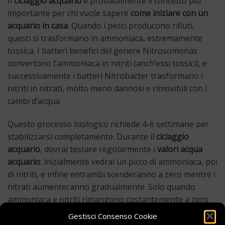
Il
ciclaggio acquario
è probabilmente il concetto più
importante per chi vuole sapere
come iniziare con un
acquario in casa
. Quando i pesci producono rifiuti,
questi si trasformano in ammoniaca, estremamente
tossica. I batteri benefici del genere Nitrosomonas
convertono l’ammoniaca in nitriti (anch’essi tossici), e
successivamente i batteri Nitrobacter trasformano i
nitriti in nitrati, molto meno dannosi e rimovibili con i
cambi d’acqua.
Questo processo biologico richiede 4-6 settimane per
stabilizzarsi completamente. Durante il
ciclaggio
acquario
, dovrai testare regolarmente i
valori acqua
acquario
: inizialmente vedrai un picco di ammoniaca, poi
di nitriti, e infine entrambi scenderanno a zero mentre i
nitrati aumenteranno gradualmente. Solo quando
ammoniaca e nitriti rimangono costantemente a zero
per almeno una settimana, la vasca è pronta ad
Gestisci Consenso Cookie
accogliere i pesci. Per accelerare il processo, puoi usare