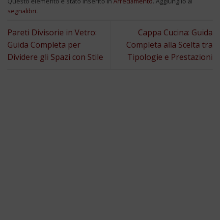
Questo elemento è stato inserito in
Arredamento
. Aggiungilo ai
segnalibri
.
Pareti Divisorie in Vetro:
Cappa Cucina: Guida
Guida Completa per
Completa alla Scelta tra
Dividere gli Spazi con Stile
Tipologie e Prestazioni