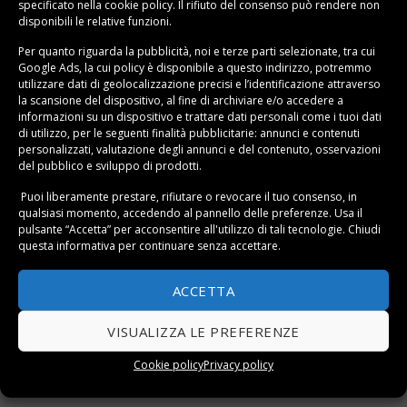
specificato nella
cookie policy
. Il rifiuto del consenso può rendere non
L’
illuminazione
lettura
è cruciale e merita un’attenzione
disponibili le relative funzioni.
particolare. La luce ideale combina quella naturale
durante il giorno con un’illuminazione artificiale mirata
Per quanto riguarda la pubblicità, noi e terze parti selezionate, tra cui
Google Ads, la cui policy è disponibile a
questo indirizzo
, potremmo
per la sera. Una
lampada da lettura
con braccio
utilizzare dati di geolocalizzazione precisi e l’identificazione attraverso
regolabile è perfetta: scegli modelli con temperatura di
la scansione del dispositivo, al fine di archiviare e/o accedere a
informazioni su un dispositivo e trattare dati personali come i tuoi dati
colore intorno ai 3000-4000K, che ricreano la luce
di utilizzo, per le seguenti finalità pubblicitarie: annunci e contenuti
naturale senza affaticare gli occhi. Puoi approfondire
personalizzati, valutazione degli annunci e del contenuto, osservazioni
questo tema nella nostra guida su
illuminazione per la
del pubblico e sviluppo di prodotti.
lettura con luci a led
, dove troverai consigli tecnici
Puoi liberamente prestare, rifiutare o revocare il tuo consenso, in
dettagliati.
qualsiasi momento, accedendo al pannello delle preferenze. Usa il
pulsante “Accetta” per acconsentire all'utilizzo di tali tecnologie. Chiudi
questa informativa per continuare senza accettare.
Gli accessori completano la
zona lettura domestica
: un
tavolino o una mensola dove appoggiare la tazza di tè e
ACCETTA
il libro in corso, un
plaid
morbido per le serate fresche,
e cuscini extra per regolare la postura. La
libreria
o gli
VISUALIZZA LE PREFERENZE
scaffali libri
a portata di mano sono essenziali: non c’è
niente di più frustrante che dover attraversare tutta la
Cookie policy
Privacy policy
casa per prendere il prossimo libro.