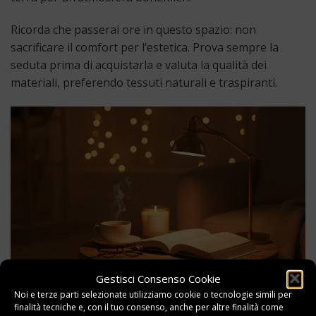
Ricorda che passerai ore in questo spazio: non
sacrificare il comfort per l’estetica. Prova sempre la
seduta prima di acquistarla e valuta la qualità dei
materiali, preferendo tessuti naturali e traspiranti.
Gestisci Consenso Cookie
Noi e terze parti selezionate utilizziamo cookie o tecnologie simili per
Illuminazione, Accessori e Atmosfera
finalità tecniche e, con il tuo consenso, anche per altre finalità come