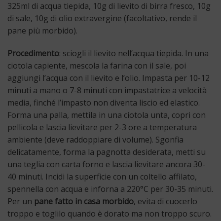
325ml di acqua tiepida, 10g di lievito di birra fresco, 10g
di sale, 10g di olio extravergine (facoltativo, rende il
pane più morbido).
Procedimento
: sciogli il lievito nell’acqua tiepida. In una
ciotola capiente, mescola la farina con il sale, poi
aggiungi l’acqua con il lievito e l’olio. Impasta per 10-12
minuti a mano o 7-8 minuti con impastatrice a velocità
media, finché l’impasto non diventa liscio ed elastico.
Forma una palla, mettila in una ciotola unta, copri con
pellicola e lascia lievitare per 2-3 ore a temperatura
ambiente (deve raddoppiare di volume). Sgonfia
delicatamente, forma la pagnotta desiderata, metti su
una teglia con carta forno e lascia lievitare ancora 30-
40 minuti. Incidi la superficie con un coltello affilato,
spennella con acqua e inforna a 220°C per 30-35 minuti.
Per un
pane fatto in casa morbido
, evita di cuocerlo
troppo e toglilo quando è dorato ma non troppo scuro.