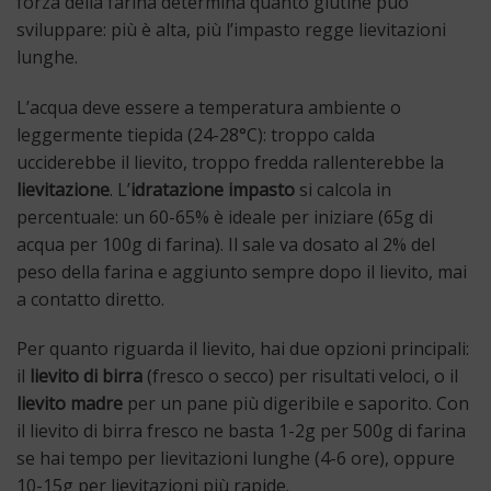
forza della farina determina quanto glutine può
sviluppare: più è alta, più l’impasto regge lievitazioni
lunghe.
L’acqua deve essere a temperatura ambiente o
leggermente tiepida (24-28°C): troppo calda
ucciderebbe il lievito, troppo fredda rallenterebbe la
lievitazione
. L’
idratazione impasto
si calcola in
percentuale: un 60-65% è ideale per iniziare (65g di
acqua per 100g di farina). Il sale va dosato al 2% del
peso della farina e aggiunto sempre dopo il lievito, mai
a contatto diretto.
Per quanto riguarda il lievito, hai due opzioni principali:
il
lievito di birra
(fresco o secco) per risultati veloci, o il
lievito madre
per un pane più digeribile e saporito. Con
il lievito di birra fresco ne basta 1-2g per 500g di farina
se hai tempo per lievitazioni lunghe (4-6 ore), oppure
10-15g per lievitazioni più rapide.