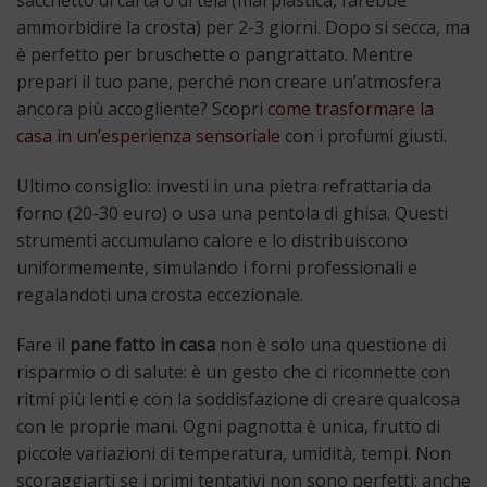
sacchetto di carta o di tela (mai plastica, farebbe
ammorbidire la crosta) per 2-3 giorni. Dopo si secca, ma
è perfetto per bruschette o pangrattato. Mentre
prepari il tuo pane, perché non creare un’atmosfera
ancora più accogliente? Scopri
come trasformare la
casa in un’esperienza sensoriale
con i profumi giusti.
Ultimo consiglio: investi in una pietra refrattaria da
forno (20-30 euro) o usa una pentola di ghisa. Questi
strumenti accumulano calore e lo distribuiscono
uniformemente, simulando i forni professionali e
regalandoti una crosta eccezionale.
Fare il
pane fatto in casa
non è solo una questione di
risparmio o di salute: è un gesto che ci riconnette con
ritmi più lenti e con la soddisfazione di creare qualcosa
con le proprie mani. Ogni pagnotta è unica, frutto di
piccole variazioni di temperatura, umidità, tempi. Non
scoraggiarti se i primi tentativi non sono perfetti: anche