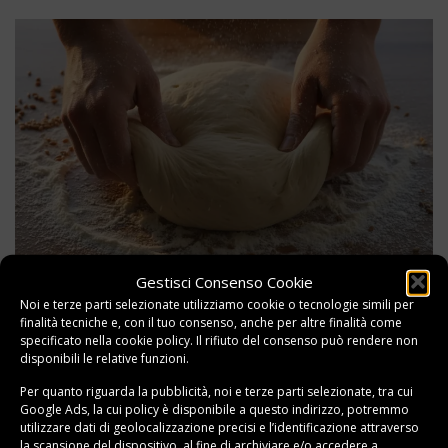
Gestisci Consenso Cookie
Pane Senza Impasto e Pane con Lievito Madre
Noi e terze parti selezionate utilizziamo cookie o tecnologie simili per
Il
pane fatto in casa senza impasto
è una rivoluzione
finalità tecniche e, con il tuo consenso, anche per altre finalità come
specificato nella
cookie policy
. Il rifiuto del consenso può rendere non
per chi si chiede
come fare il pane in casa senza
disponibili le relative funzioni.
impastatrice
. La
pane fatto in casa senza impasto
Per quanto riguarda la pubblicità, noi e terze parti selezionate, tra cui
ricetta facile
prevede: 500g di farina, 400ml di acqua, 3g
Google Ads, la cui policy è disponibile a
questo indirizzo
, potremmo
di lievito di birra secco, 10g di sale. Mescola tutto in una
utilizzare dati di geolocalizzazione precisi e l’identificazione attraverso
la scansione del dispositivo, al fine di archiviare e/o accedere a