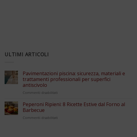
ULTIMI ARTICOLI
Pavimentazioni piscina: sicurezza, materiali e
trattamenti professionali per superfici
antiscivolo
su
Commenti disabilitati
Pavimentazioni
piscina:
Peperoni Ripieni: 8 Ricette Estive dal Forno al
sicurezza,
Barbecue
materiali
su
Commenti disabilitati
e
Peperoni
trattamenti
Ripieni:
professionali
8
per