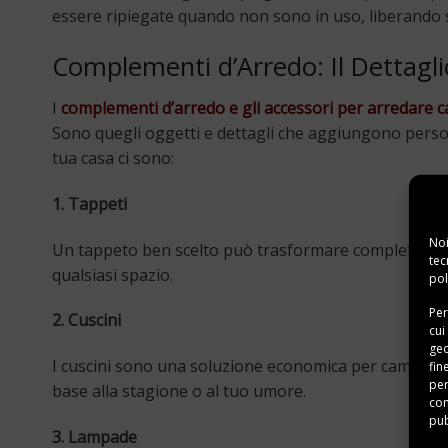
essere ripiegate quando non sono in uso, liberando 
Complementi d’Arredo: Il Dettagli
I
complementi d’arredo e gli accessori per arredare c
Sono quegli oggetti e dettagli che aggiungono persona
tua casa ci sono:
1. Tappeti
Noi
Un tappeto ben scelto può trasformare completamente
tec
qualsiasi spazio.
pol
Per
2. Cuscini
cui
geo
I cuscini sono una soluzione economica per cambiare i
fin
per
base alla stagione o al tuo umore.
con
pub
3. Lampade