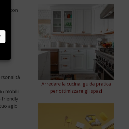
grino con
e
E
ersonalità
Arredare la cucina, guida pratica
per ottimizzare gli spazi
ndo
mobili
-friendly
 tuo agio