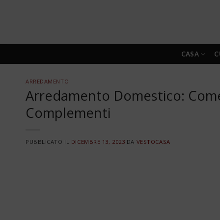
Skip
to
content
CASA
C
ARREDAMENTO
Arredamento Domestico: Come 
Complementi
PUBBLICATO IL
DICEMBRE 13, 2023
DA
VESTOCASA