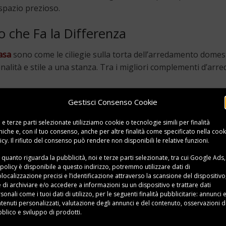
spazio prezioso.
o che Fa la Differenza
asa
sono come le ciliegie sulla torta dell’arredamento domest
lità e stile a una stanza. Tra i migliori complementi d’arre
Gestisci Consenso Cookie
 e terze parti selezionate utilizziamo cookie o tecnologie simili per finalità
 l’aspetto di una stanza. Può aggiungere colore, texture e
niche e, con il tuo consenso, anche per altre finalità come specificato nella
cook
icy
. Il rifiuto del consenso può rendere non disponibili le relative funzioni.
 quanto riguarda la pubblicità, noi e terze parti selezionate, tra cui Google Ads,
 policy è disponibile a
questo indirizzo
, potremmo utilizzare dati di
localizzazione precisi e l’identificazione attraverso la scansione del dispositivo,
l look di un divano o di una poltrona. Puoi facilmente cambi
e di archiviare e/o accedere a informazioni su un dispositivo e trattare dati
sonali come i tuoi dati di utilizzo, per le seguenti finalità pubblicitarie: annunci 
tenuti personalizzati, valutazione degli annunci e del contenuto, osservazioni d
blico e sviluppo di prodotti.