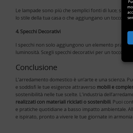
Puo
mom
Le lampade sono più che semplici fonti di luce; sono 
acc
lo stile della tua casa o che aggiungano un tocco di or
sen
4. Specchi Decorativi
I specchi non solo aggiungono un elemento pratico a
luminosità. Scegli specchi decorativi per un tocco di 
Conclusione
L’arredamento domestico è un’arte e una scienza. P
e soddisfi le tue esigenze attraverso
mobili e complem
sostenibilità nelle tue scelte. L’industria dell’arre
realizzati con materiali riciclati o sostenibili
. Puoi con
e pratiche quotidiane a basso impatto ambientale. Alla
e ispirato, pronto a vivere le tue giornate in armonia