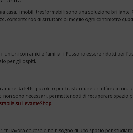
tua casa
, i mobili trasformabili sono una soluzione brillante.
nze, consentendo di sfruttare al meglio ogni centimetro quad
e riunioni con amici e familiari. Possono essere ridotti per l’u
o per gli ospiti.
 camere da letto piccole o per trasformare un ufficio in una
do non sono necessari, permettendoti di recuperare spazio pr
stabile su LevanteShop
.
er chi lavora da casa o ha bisogno di uno spazio per studiar