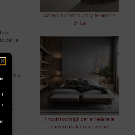
Arredamento country: le nostre
dritte
ico.
do per la
 calore a
ie
 la
 al
arli in
e
I nostri consigli per arredare le
el
camere da letto moderne