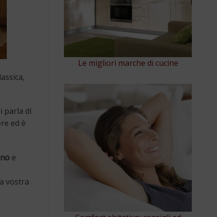
Le migliori marche di cucine
lassica,
i parla di
ere ed è
gno
e
la vostra