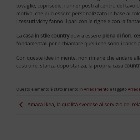
tovaglie, coprisedie, runner posti al centro del tavol
motivo, che può essere personalizzato in base ai colo
I tessuti vichy fanno il pari con le righe e con la fan
La
casa in stile country
dovrà essere
piena di fiori
,
ces
fondamentali per richiamare quelli che sono i ranch a
Con queste idee in mente, non rimane che andare alla 
costruire, stanza dopo stanza, la propria casa
countr
Questo elemento è stato inserito in
Arredamento
e taggato
Arred
Amaca Ikea, la qualità svedese al servizio del rel