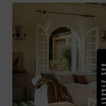
Noi
tec
pol
Per
cui
geo
fin
per
con