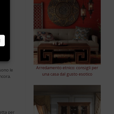
e
E
Arredamento etnico: consigli per
sono le
una casa dal gusto esotico
ncora.
etta per