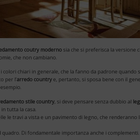
redamento coutry moderno
sia che si preferisca la versione c
omie, che non cambiano.
i i colori chiari in generale, che la fanno da padrone quando s
o per l’
arredo country
e, pertanto, si sposa bene con il gen
d esempio.
arredamento stile country
, si deve pensare senza dubbio al
le
in tutta la casa.
lle le travi a vista e un pavimento di legno, che renderanno 
 il quadro. Di fondamentale importanza anche i complementi.