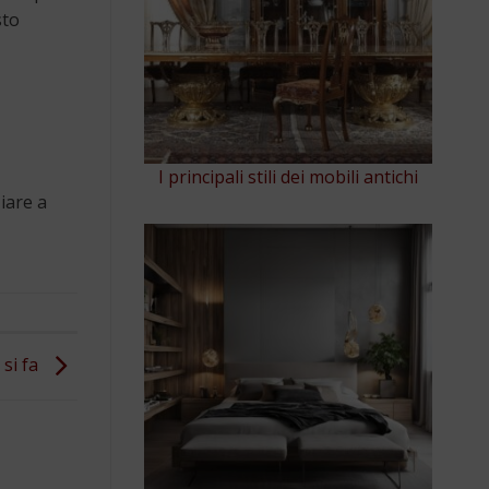
sto
I principali stili dei mobili antichi
iare a
 si fa