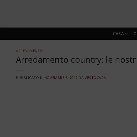
Skip
to
content
CASA
C
ARREDAMENTO
Arredamento country: le nostre
PUBBLICATO IL
NOVEMBRE 8, 2017
DA
VESTOCASA