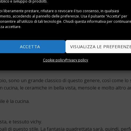
blico e sviluppo di prodotti.
i liberamente prestare, rifiutare o revocare il tuo consenso, in qualsiasi
ento, accedendo al pannello delle preferenze. Usa il pulsante “Accetta” per
onsentire all'utilizzo di tali tecnologie. Chiudi questa informativa per continuar
za accettare.
ACCETTA
VISUALIZZA LE PREFERENZ
Cookie policy
Privacy policy
empio, sono un grande classico di questo genere, così come lo 
 cucina, le ceramiche in bella vista, mensole e molto altro a
e è la cucina.
sta, e tessuto vichy.
li di questo stile. La fantasia quadrettata sarà, quindi, perf