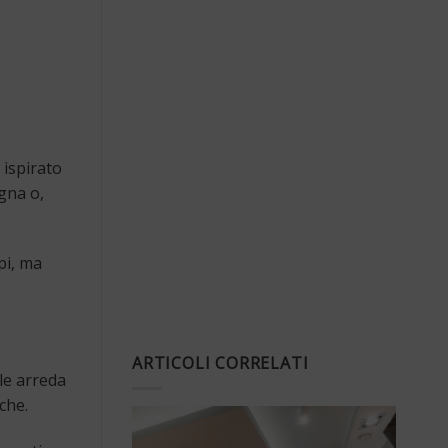
 ispirato
gna o,
pi, ma
ARTICOLI CORRELATI
ile arreda
che.