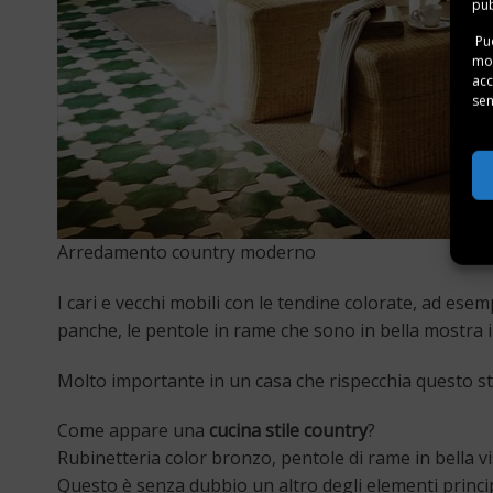
pub
Puo
mom
acc
sen
Arredamento country moderno
I cari e vecchi mobili con le tendine colorate, ad es
panche, le pentole in rame che sono in bella mostra in
Molto importante in un casa che rispecchia questo stil
Come appare una
cucina stile country
?
Rubinetteria color bronzo, pentole di rame in bella vi
Questo è senza dubbio un altro degli elementi principa