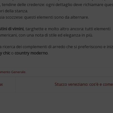
o, tendine delle credenze: ogni dettaglio deve richiamare que
ri della stanza.
tasia scozzese: questi elementi sono da alternare.
tini di vimini
, targhette e molto altro ancora: tutti elementi
mericani, con una nota di stile ed eleganza in più.
ricerca dei complementi di arredo che si preferiscono e iniz
y chic
o
country moderno
.
amento Generale
.
ax
Stucco veneziano: cos’è e come