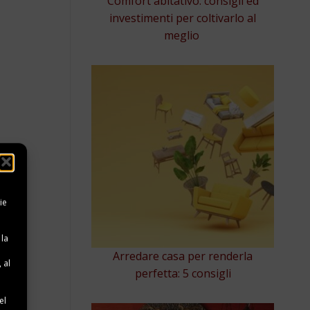
Comfort abitativo: consigli ed
investimenti per coltivarlo al
meglio
ie
 la
Arredare casa per renderla
 al
perfetta: 5 consigli
e
el