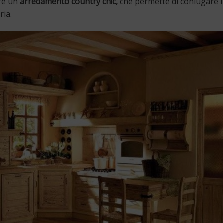
are un
arredamento country chic,
che permette di coniugare i
ria.