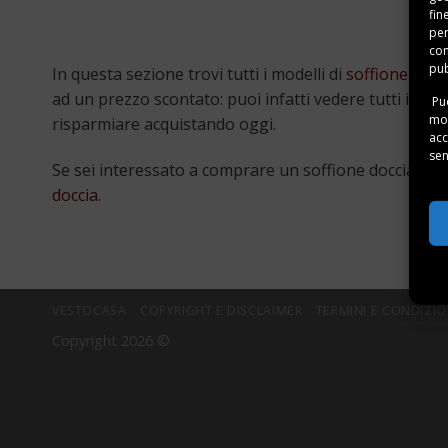
fin
per
con
pub
In questa sezione trovi tutti i modelli di
soffione docc
ad un prezzo scontato: puoi infatti vedere tutti i soff
Puo
mom
risparmiare acquistando oggi.
acc
sen
Se sei interessato a comprare un soffione doccia Groh
doccia
.
VESTOCASA
COPYRIGHT E DISCLAIMER
TERMINI E CONDIZIO
Copyright 2026 ©