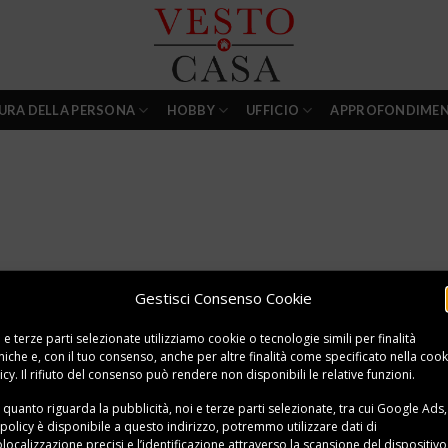
URA DELLA PERSONA
HOBBY
UFFICIO
APPROFONDIMEN
Gestisci Consenso Cookie
 e terze parti selezionate utilizziamo cookie o tecnologie simili per finalità
niche e, con il tuo consenso, anche per altre finalità come specificato nella
cook
icy
. Il rifiuto del consenso può rendere non disponibili le relative funzioni.
 quanto riguarda la pubblicità, noi e terze parti selezionate, tra cui Google Ads,
 policy è disponibile a
questo indirizzo
, potremmo utilizzare dati di
localizzazione precisi e l’identificazione attraverso la scansione del dispositivo,