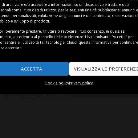
e di archiviare e/o accedere a informazioni su un dispositivo e trattare dati
sonali come i tuoi dati di utilizzo, per le seguenti finalità pubblicitarie: annunci 
tenuti personalizzati, valutazione degli annunci e del contenuto, osservazioni d
blico e sviluppo di prodotti.
ia
Grohe che puoi acquistare oggi. Raccogliamo i migliori sof
ioni per doccia Grohe scontati con il prezzo di listino ed il 
i liberamente prestare, rifiutare o revocare il tuo consenso, in qualsiasi
ento, accedendo al pannello delle preferenze. Usa il pulsante “Accetta” per
onsentire all'utilizzo di tali tecnologie. Chiudi questa informativa per continuar
za accettare.
e, oltre a consultare i vari modelli, potrebbe interessarti 
ACCETTA
VISUALIZZA LE PREFERENZ
Cookie policy
Privacy policy
NI
COOKIE POLICY
PRIVACY POLICY