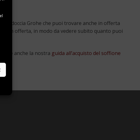
e
el
fioni doccia Grohe che puoi trovare anche in offerta
prezzo in offerta, in modo da vedere subito quanto puoi
e
leggere anche la nostra
guida all’acquisto del soffione
E