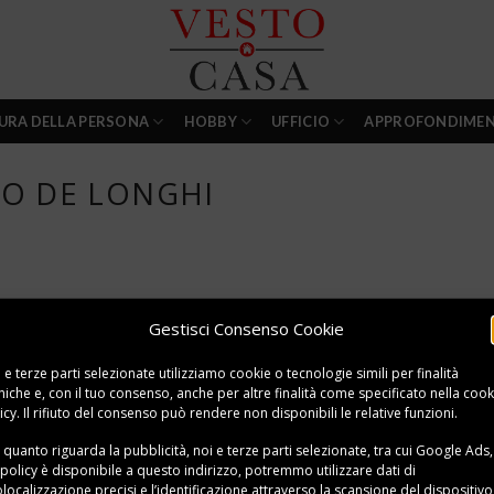
URA DELLA PERSONA
HOBBY
UFFICIO
APPROFONDIMEN
CO DE LONGHI
Gestisci Consenso Cookie
 e terze parti selezionate utilizziamo cookie o tecnologie simili per finalità
niche e, con il tuo consenso, anche per altre finalità come specificato nella
cook
icy
. Il rifiuto del consenso può rendere non disponibili le relative funzioni.
 quanto riguarda la pubblicità, noi e terze parti selezionate, tra cui Google Ads,
 policy è disponibile a
questo indirizzo
, potremmo utilizzare dati di
localizzazione precisi e l’identificazione attraverso la scansione del dispositivo,