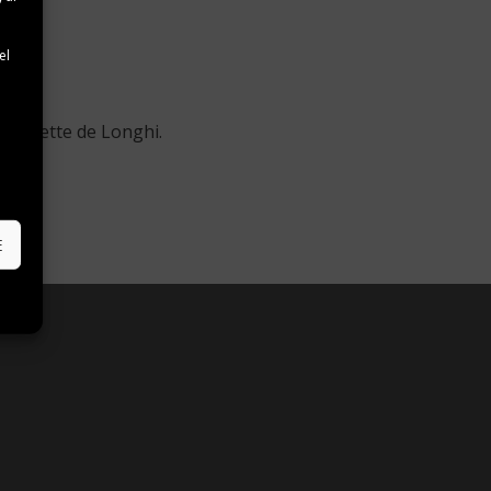
e
el
asalviette de Longhi.
e
E