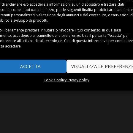
e di archiviare e/o accedere a informazioni su un dispositivo e trattare dati
sonali come i tuoi dati di utilizzo, per le seguenti finalità pubblicitarie: annunci 
tenuti personalizzati, valutazione degli annunci e del contenuto, osservazioni d
blico e sviluppo di prodotti.
i liberamente prestare, rifiutare o revocare il tuo consenso, in qualsiasi
ivanti. Con differenti misure e numero di elementi degli scald
ento, accedendo al pannello delle preferenze. Usa il pulsante “Accetta” per
onsentire all'utilizzo di tali tecnologie. Chiudi questa informativa per continuar
za accettare.
celta dello scaldasalviette
.
ACCETTA
VISUALIZZA LE PREFERENZ
Cookie policy
Privacy policy
NI
COOKIE POLICY
PRIVACY POLICY