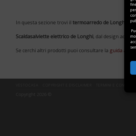
fin
per
con
pub
In questa sezione trovi il
termoarredo de Longhi
.
Puo
Scaldasalviette elettrico de Longhi
, dal design accatt
mom
acc
sen
Se cerchi altri prodotti puoi consultare la
guida alla s
VESTOCASA
COPYRIGHT E DISCLAIMER
TERMINI E CONDIZIO
Copyright 2026 ©