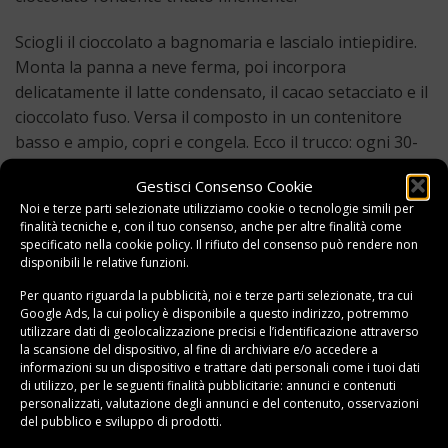
Sciogli il cioccolato a bagnomaria e lascialo intiepidire.
Monta la panna a neve ferma, poi incorpora
delicatamente il latte condensato, il cacao setacciato e il
cioccolato fuso. Versa il composto in un contenitore
basso e ampio, copri e congela. Ecco il trucco: ogni 30-
45 minuti, per le prime 3-4 ore, estrai il contenitore e
Gestisci Consenso Cookie
mescola energicamente con una forchetta o una frusta
Noi e terze parti selezionate utilizziamo cookie o tecnologie simili per
per rompere i cristalli che si formano. Questo processo
finalità tecniche e, con il tuo consenso, anche per altre finalità come
di rimescolamento manuale simula la mantecazione
specificato nella
cookie policy
. Il rifiuto del consenso può rendere non
disponibili le relative funzioni.
della gelatiera. Dopo 4 ore puoi lasciare congelare
completamente.
Per quanto riguarda la pubblicità, noi e terze parti selezionate, tra cui
Google Ads, la cui policy è disponibile a
questo indirizzo
, potremmo
utilizzare dati di geolocalizzazione precisi e l’identificazione attraverso
Variante express: monta 500ml di panna fresca molto
la scansione del dispositivo, al fine di archiviare e/o accedere a
fredda, aggiungi 150g di latte condensato e gli aromi
informazioni su un dispositivo e trattare dati personali come i tuoi dati
che preferisci. Congela mescolando solo 2-3 volte.
di utilizzo, per le seguenti finalità pubblicitarie: annunci e contenuti
personalizzati, valutazione degli annunci e del contenuto, osservazioni
Ottieni un
gelato fatto in casa con pochi ingredienti
in
del pubblico e sviluppo di prodotti.
poche ore!