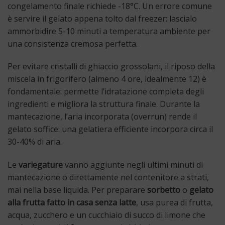
congelamento finale richiede -18°C. Un errore comune
è servire il gelato appena tolto dal freezer: lascialo
ammorbidire 5-10 minuti a temperatura ambiente per
una consistenza cremosa perfetta.
Per evitare cristalli di ghiaccio grossolani, il riposo della
miscela in frigorifero (almeno 4 ore, idealmente 12) è
fondamentale: permette l’idratazione completa degli
ingredienti e migliora la struttura finale. Durante la
mantecazione, l’aria incorporata (overrun) rende il
gelato soffice: una gelatiera efficiente incorpora circa il
30-40% di aria.
Le
variegature
vanno aggiunte negli ultimi minuti di
mantecazione o direttamente nel contenitore a strati,
mai nella base liquida. Per preparare
sorbetto
o
gelato
alla frutta fatto in casa senza latte
, usa purea di frutta,
acqua, zucchero e un cucchiaio di succo di limone che