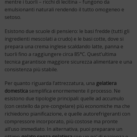
mentre i tuorli – ricchi di lecitina – fungono da
emulsionanti naturali rendendo il tutto omogeneo e
setoso.
Esistono due scuole di pensiero: le basi fredde (tutti gli
ingredienti mescolati a crudo) e le basi cotte, dove si
prepara una crema inglese scaldando latte, panna e
tuorli fino a raggiungere circa 85°C. Quest’ultima
tecnica garantisce maggiore sicurezza alimentare e una
consistenza più stabile.
Per quanto riguarda l’attrezzatura, una
gelatiera
domestica
semplifica enormemente il processo. Ne
esistono due tipologie principali: quelle ad accumulo
(con cestello da pre-congelare) più economiche ma che
richiedono pianificazione, e quelle autorefrigeranti con
compressore incorporato, più costose ma pronte
all’uso immediato. In alternativa, puoi preparare un
ottimo
gelato senza gelatiera
con un po’ di pazienza e