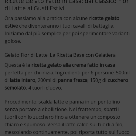
Ricette Gelato Fatto in Casa: dal Classico Fior
di Latte ai Gusti Estivi
Ora passiamo alla pratica con alcune
ricette gelato
estive
che diventeranno i tuoi cavalli di battaglia.
Iniziamo dal più semplice per poi sperimentare varianti
golose.
Gelato Fior di Latte: La Ricetta Base con Gelatiera
Questa è la
ricetta gelato alla crema fatto in casa
perfetta per chi inizia. Ingredienti per 6 persone: 500ml
di
latte intero
, 200ml di
panna fresca
, 150g di
zucchero
semolato
, 4 tuorli d’uovo.
Procedimento: scalda latte e panna in un pentolino
senza portare a ebollizione. Nel frattempo, sbatti i
tuorli con lo zucchero fino a ottenere un composto
chiaro e spumoso. Versa il latte caldo sui tuorli a filo,
mescolando continuamente, poi riporta tutto sul fuoco