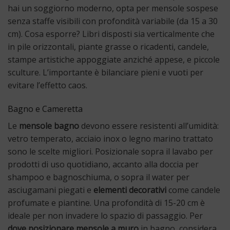
hai un soggiorno moderno, opta per mensole sospese
senza staffe visibili con profondità variabile (da 15 a 30
cm). Cosa esporre? Libri disposti sia verticalmente che
in pile orizzontali, piante grasse o ricadenti, candele,
stampe artistiche appoggiate anziché appese, e piccole
sculture. L’importante è bilanciare pieni e vuoti per
evitare l’effetto caos.
Bagno e Cameretta
Le
mensole bagno
devono essere resistenti all’umidità:
vetro temperato, acciaio inox o legno marino trattato
sono le scelte migliori. Posizionale sopra il lavabo per
prodotti di uso quotidiano, accanto alla doccia per
shampoo e bagnoschiuma, o sopra il water per
asciugamani piegati e
elementi decorativi
come candele
profumate e piantine. Una profondità di 15-20 cm è
ideale per non invadere lo spazio di passaggio. Per
dove posizionare mensole a muro
in bagno, considera