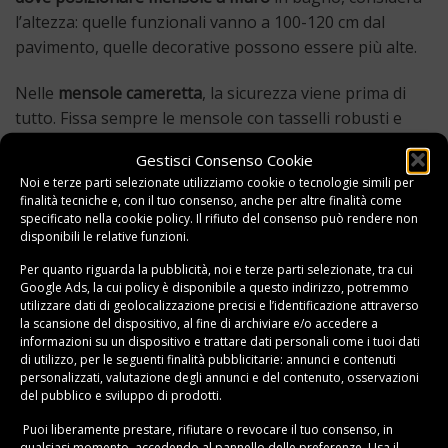
l’altezza: quelle funzionali vanno a 100-120 cm dal
pavimento, quelle decorative possono essere più alte.
Nelle
mensole cameretta
, la sicurezza viene prima di
tutto. Fissa sempre le mensole con tasselli robusti e
verifica che possano sostenere il peso previsto. Per i
Gestisci Consenso Cookie
più piccoli, posizionale a altezza bambino (60-90 cm)
Noi e terze parti selezionate utilizziamo cookie o tecnologie simili per
per favorire l’autonomia: cesti con giocattoli, libri
finalità tecniche e, con il tuo consenso, anche per altre finalità come
illustrati, peluche. Per ragazzi e adolescenti, crea zone
specificato nella
cookie policy
. Il rifiuto del consenso può rendere non
disponibili le relative funzioni.
tematiche: una mensola per trofei sportivi, una per la
collezione di fumetti, una
mensole a muro per camera
Per quanto riguarda la pubblicità, noi e terze parti selezionate, tra cui
Google Ads, la cui policy è disponibile a
questo indirizzo
, potremmo
da letto
sopra la scrivania per materiale scolastico. Le
utilizzare dati di geolocalizzazione precisi e l’identificazione attraverso
mensole colorate o con forme geometriche rendono la
la scansione del dispositivo, al fine di archiviare e/o accedere a
cameretta più giocosa, mentre quelle in legno naturale
informazioni su un dispositivo e trattare dati personali come i tuoi dati
di utilizzo, per le seguenti finalità pubblicitarie: annunci e contenuti
crescono con il bambino.
personalizzati, valutazione degli annunci e del contenuto, osservazioni
del pubblico e sviluppo di prodotti.
FAQ – Domande Frequenti sulle Mensole a
Puoi liberamente prestare, rifiutare o revocare il tuo consenso, in
Muro
qualsiasi momento, accedendo al pannello delle preferenze. Usa il