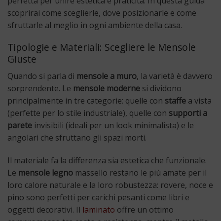
perfetta per unire estetica e praticità. In questa guida
scoprirai come sceglierle, dove posizionarle e come
sfruttarle al meglio in ogni ambiente della casa.
Tipologie e Materiali: Scegliere le Mensole
Giuste
Quando si parla di
mensole a muro
, la varietà è davvero
sorprendente. Le
mensole moderne
si dividono
principalmente in tre categorie: quelle con
staffe
a vista
(perfette per lo stile industriale), quelle con
supporti a
parete
invisibili (ideali per un look minimalista) e le
angolari che sfruttano gli spazi morti.
Il materiale fa la differenza sia estetica che funzionale.
Le
mensole legno
massello restano le più amate per il
loro calore naturale e la loro robustezza: rovere, noce e
pino sono perfetti per carichi pesanti come libri e
oggetti decorativi. Il
laminato
offre un ottimo