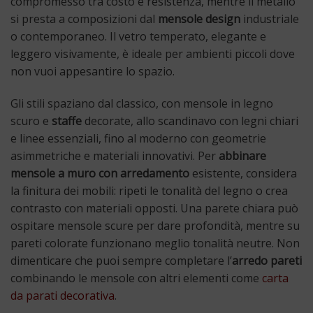
compromesso tra costo e resistenza, mentre il metallo
si presta a composizioni dal
mensole design
industriale
o contemporaneo. Il vetro temperato, elegante e
leggero visivamente, è ideale per ambienti piccoli dove
non vuoi appesantire lo spazio.
Gli stili spaziano dal classico, con mensole in legno
scuro e
staffe
decorate, allo scandinavo con legni chiari
e linee essenziali, fino al moderno con geometrie
asimmetriche e materiali innovativi. Per
abbinare
mensole a muro con arredamento
esistente, considera
la finitura dei mobili: ripeti le tonalità del legno o crea
contrasto con materiali opposti. Una parete chiara può
ospitare mensole scure per dare profondità, mentre su
pareti colorate funzionano meglio tonalità neutre. Non
dimenticare che puoi sempre completare l’
arredo pareti
combinando le mensole con altri elementi come
carta
da parati decorativa
.