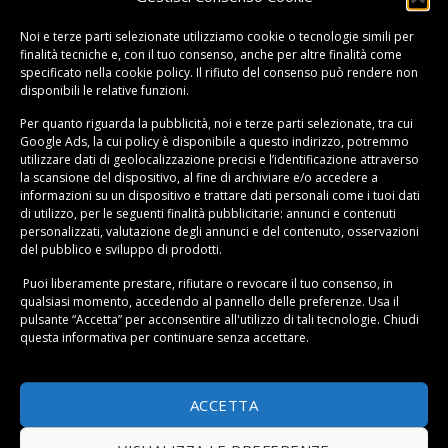
Noi e terze parti selezionate utilizziamo cookie o tecnologie simili per
finalità tecniche e, con il tuo consenso, anche per altre finalità come
specificato nella
cookie policy
. Il rifiuto del consenso può rendere non
disponibili le relative funzioni.
Per quanto riguarda la pubblicità, noi e terze parti selezionate, tra cui
Google Ads, la cui policy è disponibile a
questo indirizzo
, potremmo
utilizzare dati di geolocalizzazione precisi e l’identificazione attraverso
Se siete in cerca di un Hoverboard Tekk, vogliamo darvi
la scansione del dispositivo, al fine di archiviare e/o accedere a
informazioni su un dispositivo e trattare dati personali come i tuoi dati
qualche informazione utile su questo prodotto. Il suo
di utilizzo, per le seguenti finalità pubblicitarie: annunci e contenuti
design compatto e ben realizzato vi permetterà di
personalizzati, valutazione degli annunci e del contenuto, osservazioni
sfruttarlo in strada grazie alla lunga autonomia,
del pubblico e sviluppo di prodotti.
concessa dalla batteria al litio. L’autonomia è tra i 15 e i
Puoi liberamente prestare, rifiutare o revocare il tuo consenso, in
20km in base al modello che sceglierete.
qualsiasi momento, accedendo al pannello delle preferenze. Usa il
pulsante “Accetta” per acconsentire all'utilizzo di tali tecnologie. Chiudi
questa informativa per continuare senza accettare.
Il Tekk Hoverboard ha numerose colorazioni e modelli
in vendita. C’è il modello 6.5, adatto ai bambini, ma
anche il modello da 8’ pollici, rivolto agli adulti. La
ACCETTA
massima velocità oraria che riesce a raggiungere è di
15 km.